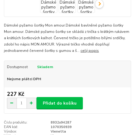
Dámské pyžamo šortky Mon amour.Dámské bavlněné pyžamo šortky
Mon amour. Dámské pyžamo šortky se skládá z trička s krátkým rukávem
a krátkých šortkových kalhot. Červené tričko je potištěno bílými srdíčky,
zdobí ho nápis MON AMOUR. Výrazné tričko vhodně doplňují
jednobarevné červené šortky s gumou a š...
celý popis
Dostupnost
Skladem
Nejsme plátci DPH
227 Kč
Přidat do košíku
Číslo produktu:
8932x94287
EAN kód:
1070350939
Výrobce:
Vienetta