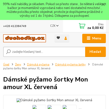
99% naší nabídky je skladem. Pokud se přesto stane , že některá velikost
bačkor je momentálně vyprodaná nebo není dostatečné množství ,
můžete položku přesto objednat, protože je doplňujeme průběžně z
výroby od 1 do 3 týdnů. Děkujeme za pochopení.
0
ks
CZK
+420 412384749
za
0,00 Kč
Menu
Hledat
Úvod
Ženy
Dámská pyžama
Dámská pyžama šortky
Dámské
pyžamo šortky Mon amour XL červená
Dámské pyžamo šortky Mon
amour XL červená