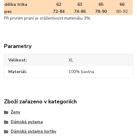
délka trika
62
63
65
66
pas
72-84
74-86
78-90
80-92
Při prvním praní je sráženlivost materiálu 3%.
Parametry
Velikost
XL
Materiál
100% bavlna
Zboží zařazeno v kategoriích
Ženy
Dámská pyžama
Dámská pyžama šortky