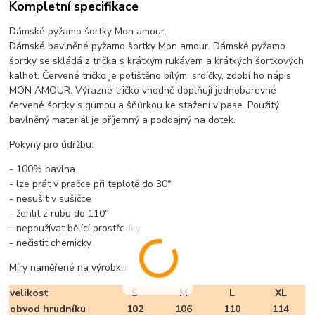
Kompletní specifikace
Dámské pyžamo šortky Mon amour.
Dámské bavlněné pyžamo šortky Mon amour. Dámské pyžamo
šortky se skládá z trička s krátkým rukávem a krátkých šortkových
kalhot. Červené tričko je potištěno bílými srdíčky, zdobí ho nápis
MON AMOUR. Výrazné tričko vhodně doplňují jednobarevné
červené šortky s gumou a šňůrkou ke stažení v pase. Použitý
bavlněný materiál je příjemný a poddajný na dotek.
Pokyny pro údržbu:
- 100% bavlna
- lze prát v pračce při teplotě do 30°
- nesušit v sušičce
- žehlit z rubu do 110°
- nepoužívat bělící prostředky
- nečistit chemicky
Míry naměřené na výrobku:
velikost
S
M
L
XL
obvod hrudníku
102
106
110
114