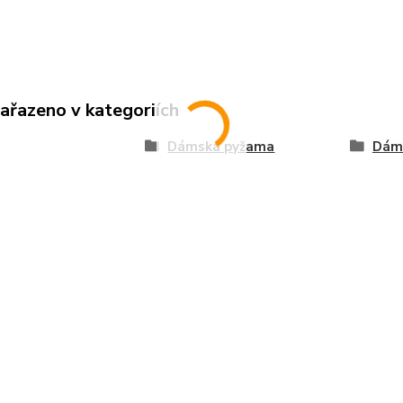
zařazeno v kategoriích
Dámská pyžama
Dáms