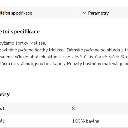
etní specifikace
Parametry
tní specifikace
yžamo šortky Melissa.
avlněné pyžamo šortky Melissa. Dámské pyžamo se skládá z tri
vném tričku je obrázek skládající se z květů, listů a větviček. St
ůrku na stáhnutí, jsou bez kapes. Použitý bavlněný materiál je p
etry
st
S
ál
100% bavlna