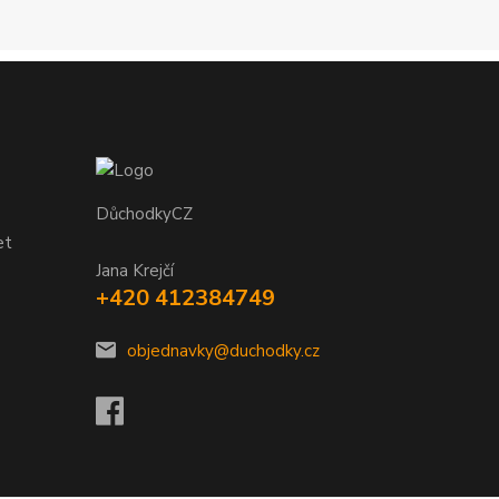
DůchodkyCZ
et
Jana Krejčí
+420 412384749
objednavky@duchodky.cz