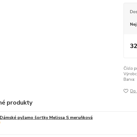
Dos
Nej
32
Číslo p
Výrobc
Barva:
Do 
é produkty
Dámské pyžamo šortky Melissa S meruňková