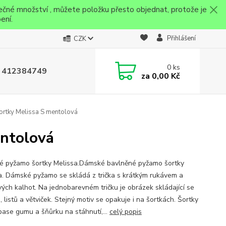
ečné množství , můžete položku přesto objednat, protože je
ení.
Přihlášení
CZK
0
ks
 412384749
za
0,00 Kč
rtky Melissa S mentolová
ntolová
 pyžamo šortky Melissa.Dámské bavlněné pyžamo šortky
a. Dámské pyžamo se skládá z trička s krátkým rukávem a
vých kalhot. Na jednobarevném tričku je obrázek skládající se
, listů a větviček. Stejný motiv se opakuje i na šortkách. Šortky
 pase gumu a šňůrku na stáhnutí,...
celý popis