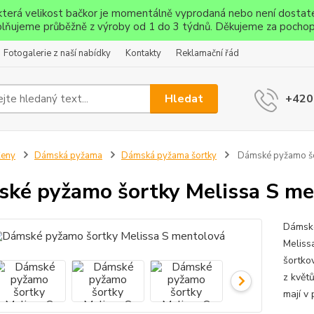
ěkterá velikost bačkor je momentálně vyprodaná nebo není dostat
lňujeme průběžně z výroby od 1 do 3 týdnů. Děkujeme za pochop
Fotogalerie z naší nabídky
Kontakty
Reklamační řád
Hledat
+420
Ženy
Dámská pyžama
Dámská pyžama šortky
Dámské pyžamo šo
ké pyžamo šortky Melissa S me
Dámské
Meliss
šortko
z květů
mají v