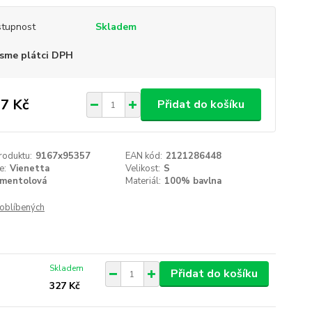
tupnost
Skladem
sme plátci DPH
7 Kč
Přidat do košíku
roduktu:
9167x95357
EAN kód:
2121286448
e:
Vienetta
Velikost:
S
mentolová
Materiál:
100% bavlna
oblíbených
Skladem
Přidat do košíku
327 Kč