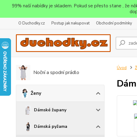
99% naší nabídky je skladem. Pokud se přesto stane , že n
dop
O Duchodky.cz
Postup jak nakupovat
Obchodní podmínky
Úvod
Noční a spodní prádlo
Dáms
Ženy
Dámské župany
Dámská pyžama