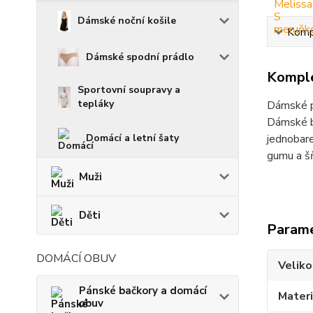
Dámské noční košile
Kompl
Dámské spodní prádlo
Komple
Sportovní soupravy a
tepláky
Dámské p
Dámské b
Domácí a letní šaty
jednobare
gumu a šň
Muži
Děti
Param
DOMÁCÍ OBUV
Veliko
Pánské bačkory a domácí
Materi
obuv