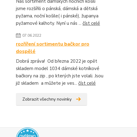
Náš sortiment dámských nočních košilí
jsme rozšířili o pánská, dámská a dětská
pyžama, noční košile( i pánské), županya
pyžamové kalhoty. Nyní u nás ...
číst celé
07.06.2022
rozříření sortimentu bačkor pro
dospělé
Dobrá zpráva! Od března 2022 je opět
skladem model 1034 dámské kotníkové
bačkory na zip , po kterých jste volali. Jsou
již skladem a můžete je ves...
číst celé
Zobrazit všechny novinky