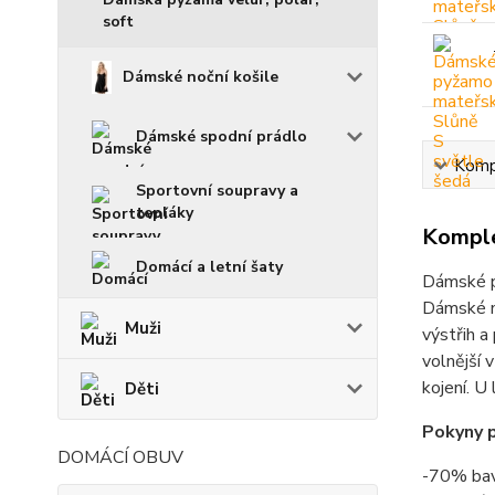
soft
Dámské noční košile
Dámské spodní prádlo
Kompl
Sportovní soupravy a
tepláky
Komple
Domácí a letní šaty
Dámské p
Dámské ma
Muži
výstřih a
volnější 
kojení. U
Děti
Pokyny p
DOMÁCÍ OBUV
-70% bav