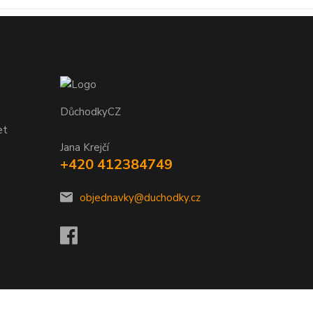
DůchodkyCZ
et
Jana Krejčí
+420 412384749
objednavky@duchodky.cz