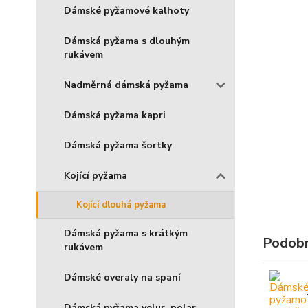
Dámské pyžamové kalhoty
Dámská pyžama s dlouhým
rukávem
Nadměrná dámská pyžama
Dámská pyžama kapri
Dámská pyžama šortky
Kojící pyžama
Kojící dlouhá pyžama
Dámská pyžama s krátkým
Podobn
rukávem
Dámské overaly na spaní
Dámská pyžama velur, polar,