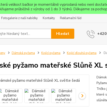
ěkterá velikost bačkor je momentálně vyprodaná nebo není dostat
lňujeme průběžně z výroby od 1 do 3 týdnů. Děkujeme za pochop
Fotogalerie z naší nabídky
Kontakty
Reklamační řád
Hledat
+420
Ženy
Dámská pyžama
Kojící pyžama
Kojící dlouhá pyžama
Dá
ké pyžamo mateřské Slůně XL s
Dámské
Pyžamo
Tričko 
které 
slůněte