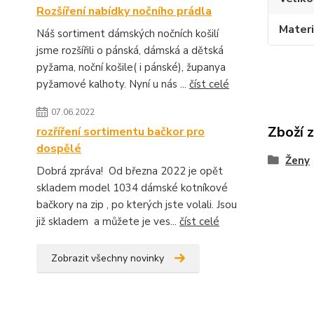
Rozšíření nabídky nočního prádla
Materi
Náš sortiment dámských nočních košilí
jsme rozšířili o pánská, dámská a dětská
pyžama, noční košile( i pánské), županya
pyžamové kalhoty. Nyní u nás ...
číst celé
07.06.2022
Zboží 
rozříření sortimentu bačkor pro
dospělé
Ženy
Dobrá zpráva! Od března 2022 je opět
skladem model 1034 dámské kotníkové
bačkory na zip , po kterých jste volali. Jsou
již skladem a můžete je ves...
číst celé
Zobrazit všechny novinky