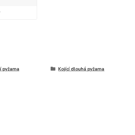
r
cí pyžama
Kojící dlouhá pyžama