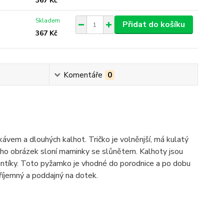
367 Kč
Skladem
Přidat do košíku
367 Kč
Komentáře
0
vem a dlouhých kalhot. Tričko je volněnjší, má kulatý
obí ho obrázek sloní maminky se slůnětem. Kalhoty jsou
puntíky. Toto pyžamko je vhodné do porodnice a po dobu
říjemný a poddajný na dotek.