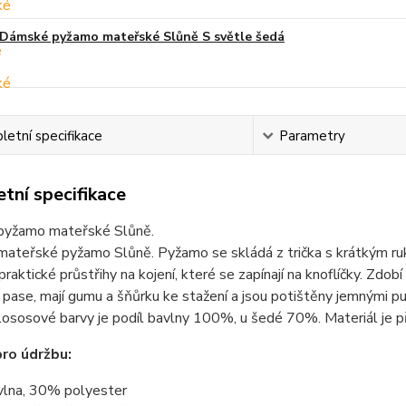
Dámské pyžamo mateřské Slůně S světle šedá
etní specifikace
Parametry
tní specifikace
yžamo mateřské Slůně.
teřské pyžamo Slůně. Pyžamo se skládá z trička s krátkým ruká
 praktické průstřihy na kojení, které se zapínají na knoflíčky. Zd
v pase, mají gumu a šňůrku ke stažení a jsou potištěny jemnými 
 lososové barvy je podíl bavlny 100%, u šedé 70%. Materiál je p
ro údržbu:
lna, 30% polyester