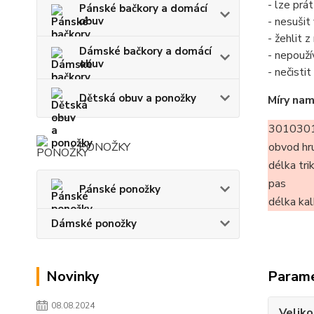
- lze prá
Pánské bačkory a domácí
obuv
- nesušit
- žehlit 
Dámské bačkory a domácí
- nepouží
obuv
- nečisti
Dětská obuv a ponožky
Míry nam
3010301
PONOŽKY
obvod hr
délka tri
pas
Pánské ponožky
délka ka
Dámské ponožky
Novinky
Param
08.08.2024
Veliko