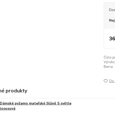
Dos
Nej
36
Číslo p
Výrobc
Barva:
Do 
é produkty
Dámské pyžamo mateřské Slůně S světle
lososová