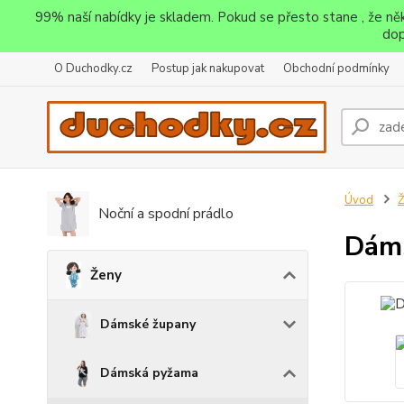
99% naší nabídky je skladem. Pokud se přesto stane , že n
dop
O Duchodky.cz
Postup jak nakupovat
Obchodní podmínky
Úvod
Noční a spodní prádlo
Dáms
Ženy
Dámské župany
Dámská pyžama