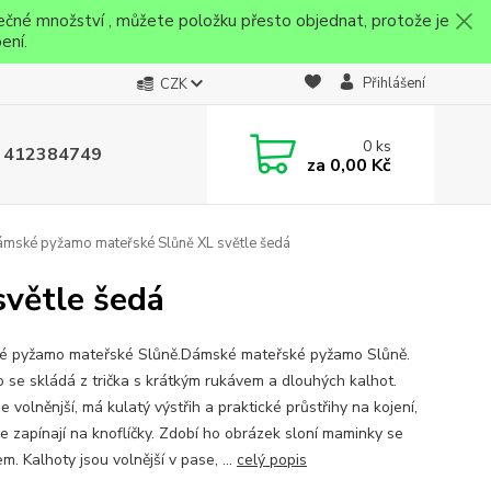
ečné množství , můžete položku přesto objednat, protože je
ení.
Přihlášení
CZK
0
ks
 412384749
za
0,00 Kč
mské pyžamo mateřské Slůně XL světle šedá
větle šedá
 pyžamo mateřské Slůně.Dámské mateřské pyžamo Slůně.
 se skládá z trička s krátkým rukávem a dlouhých kalhot.
je volněnjší, má kulatý výstřih a praktické průstřihy na kojení,
se zapínají na knoflíčky. Zdobí ho obrázek sloní maminky se
m. Kalhoty jsou volnější v pase, ...
celý popis