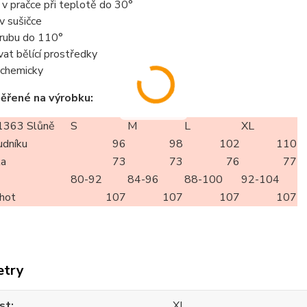
t v pračce při teplotě do 30°
 v sušičce
z rubu do 110°
vat bělící prostředky
t chemicky
ěřené na výrobku:
363 Slůně
S
M
L
XL
udníku
96
98
102
110
ka
73
73
76
77
80-92
84-96
88-100
92-104
lhot
107
107
107
107
etry
st
XL