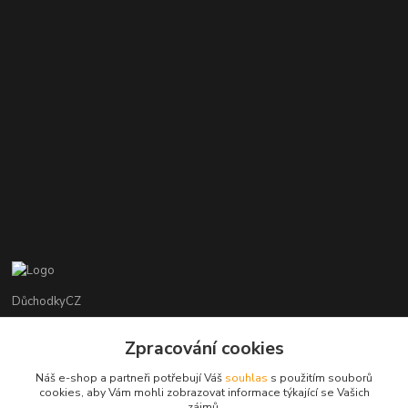
DůchodkyCZ
Jana Krejčí
Zpracování cookies
+420 412384749
Náš e-shop a partneři potřebují Váš
souhlas
s použitím souborů
cookies, aby Vám mohli zobrazovat informace týkající se Vašich
objednavky@duchodky.cz
zájmů.