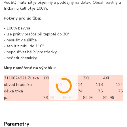
Použitý materiál je příjemný a poddajný na dotek. Obsah bavlny u
trička i u kalhot je 100%.
Pokyny pro údržbu:
- 100% bavlna
- lze prát v pračce při teplotě do 30°
- nesušit v sušičce
- žehlit z rubu do 110°
- nepoužívat bělící prostředky
- nečistit chemicky
Míry naměřené na výrobku:
3110824921 Zuzka
1XL
2XL
3XL
4Xl
obvod hrudníku
112
114
118
124
délka trika
73
74
75
76
pas
76-88
80-92
82-94
84-96
Parametry