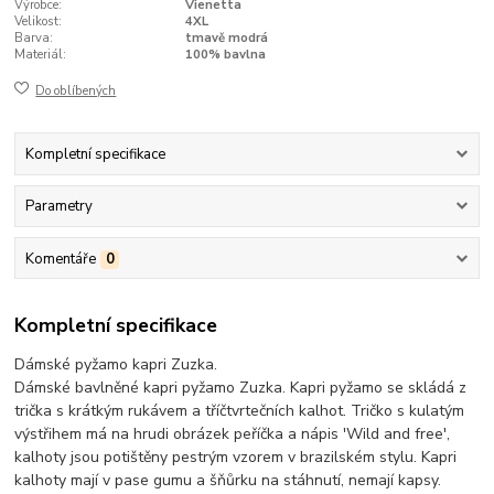
Výrobce:
Vienetta
Velikost:
4XL
Barva:
tmavě modrá
Materiál:
100% bavlna
Do oblíbených
Kompletní specifikace
Parametry
Komentáře
0
Kompletní specifikace
Dámské pyžamo kapri Zuzka.
Dámské bavlněné kapri pyžamo Zuzka. Kapri pyžamo se skládá z
trička s krátkým rukávem a tříčtvrtečních kalhot. Tričko s kulatým
výstřihem má na hrudi obrázek peříčka a nápis 'Wild and free',
kalhoty jsou potištěny pestrým vzorem v brazilském stylu. Kapri
kalhoty mají v pase gumu a šňůrku na stáhnutí, nemají kapsy.