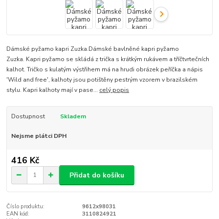
Dámské pyžamo kapri Zuzka.Dámské bavlněné kapri pyžamo
Zuzka. Kapri pyžamo se skládá z trička s krátkým rukávem a tříčtvrtečních
kalhot. Tričko s kulatým výstřihem má na hrudi obrázek peříčka a nápis
'Wild and free', kalhoty jsou potištěny pestrým vzorem v brazilském
stylu. Kapri kalhoty mají v pase...
celý popis
Dostupnost
Skladem
Nejsme plátci DPH
416 Kč
Přidat do košíku
Číslo produktu:
9612x98031
EAN kód:
3110824921