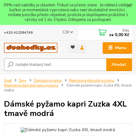
99% naší nabídky je skladem. Pokud se přesto stane , že některá velikost
bačkor je momentálně vyprodaná nebo není dostatečné množství ,
můžete položku přesto objednat, protože je doplňujeme průběžně z
výroby od 1 do 3 týdnů. Děkujeme za pochopení.
0
ks
CZK
+420 412384749
za
0,00 Kč
Menu
Hledat
Úvod
Ženy
Dámská pyžama
Nadměrná dámská pyžama
Nadměrná dámská kapri pyžama
Dámské pyžamo kapri Zuzka 4XL tmavě
modrá
Dámské pyžamo kapri Zuzka 4XL
tmavě modrá