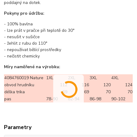
poddajný na dotek.
Pokyny pro údržbu:
- 100% bavlna
- lze prát v pračce při teplotě do 30°
- nesušit v sušičce
- žehlit z rubu do 110°
- nepoužívat bělící prostředky
- nečistit chemicky
Míry naměřené na výrobku:
4084760019 Nature
1XL
2XL
3XL
4XL
obvod hrudníku
112
116
120
124
délka trika
69
69
70
70
pas
78-90
82-94
86-98
90-102
Parametry