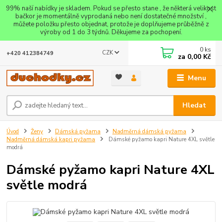
99% naší nabídky je skladem. Pokud se přesto stane , že některá velikost
bačkor je momentálně vyprodaná nebo není dostatečné množství ,
můžete položku přesto objednat, protože je doplňujeme průběžně z
výroby od 1 do 3 týdnů. Děkujeme za pochopení.
0
ks
CZK
+420 412384749
za
0,00 Kč
Menu
Hledat
Úvod
Ženy
Dámská pyžama
Nadměrná dámská pyžama
Nadměrná dámská kapri pyžama
Dámské pyžamo kapri Nature 4XL světle
modrá
Dámské pyžamo kapri Nature 4XL
světle modrá