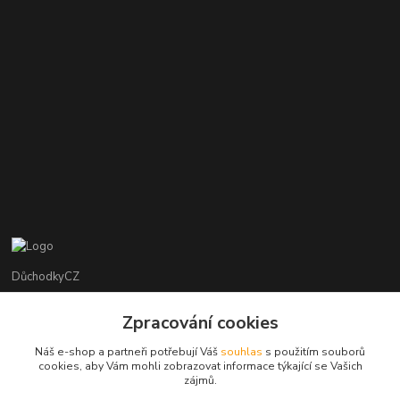
DůchodkyCZ
Jana Krejčí
Zpracování cookies
+420 412384749
Náš e-shop a partneři potřebují Váš
souhlas
s použitím souborů
cookies, aby Vám mohli zobrazovat informace týkající se Vašich
objednavky@duchodky.cz
zájmů.