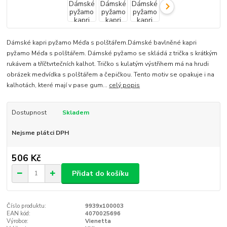
Dámské kapri pyžamo Méďa s polštářem.Dámské bavlněné kapri
pyžamo Méďa s polštářem. Dámské pyžamo se skládá z trička s krátkým
rukávem a tříčtvrtečních kalhot. Tričko s kulatým výstřihem má na hrudi
obrázek medvídka s polštářem a čepičkou. Tento motiv se opakuje i na
kalhotách, které mají v pase gum...
celý popis
Dostupnost
Skladem
Nejsme plátci DPH
506 Kč
Přidat do košíku
Číslo produktu:
9939x100003
EAN kód:
4070025696
Výrobce:
Vienetta