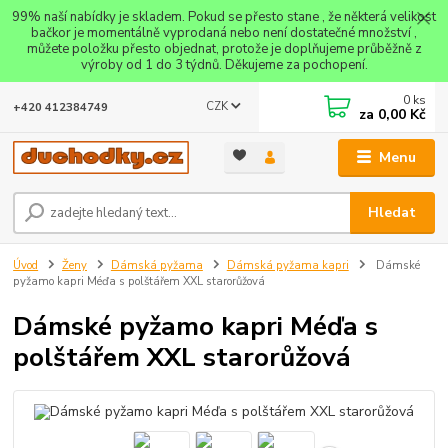
99% naší nabídky je skladem. Pokud se přesto stane , že některá velikost
bačkor je momentálně vyprodaná nebo není dostatečné množství ,
můžete položku přesto objednat, protože je doplňujeme průběžně z
výroby od 1 do 3 týdnů. Děkujeme za pochopení.
0
ks
CZK
+420 412384749
za
0,00 Kč
Menu
Hledat
Úvod
Ženy
Dámská pyžama
Dámská pyžama kapri
Dámské
pyžamo kapri Méďa s polštářem XXL starorůžová
Dámské pyžamo kapri Méďa s
polštářem XXL starorůžová