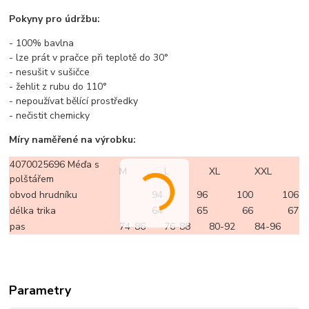
Pokyny pro údržbu:
- 100% bavlna
- lze prát v pračce při teplotě do 30°
- nesušit v sušičce
- žehlit z rubu do 110°
- nepoužívat bělící prostředky
- nečistit chemicky
Míry naměřené na výrobku:
4070025696 Méďa s
M
L
XL
XXL
polštářem
obvod hrudníku
94
96
100
106
délka trika
64
65
66
67
pas
74-86
76-88
80-92
84-96
Parametry