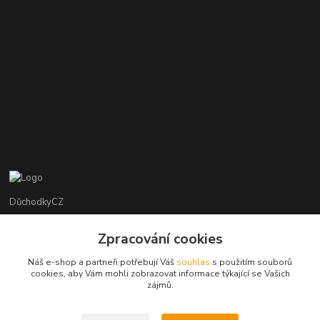
DůchodkyCZ
Jana Krejčí
Zpracování cookies
+420 412384749
Náš e-shop a partneři potřebují Váš
souhlas
s použitím souborů
cookies, aby Vám mohli zobrazovat informace týkající se Vašich
objednavky@duchodky.cz
zájmů.