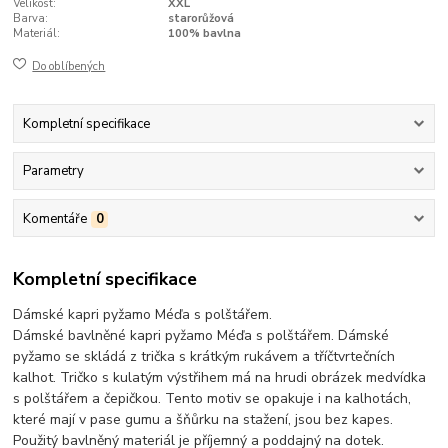
Velikost:
XXL
Barva:
starorůžová
Materiál:
100% bavlna
Do oblíbených
Kompletní specifikace
Parametry
Komentáře
0
Kompletní specifikace
Dámské kapri pyžamo Méďa s polštářem.
Dámské bavlněné kapri pyžamo Méďa s polštářem. Dámské
pyžamo se skládá z trička s krátkým rukávem a tříčtvrtečních
kalhot. Tričko s kulatým výstřihem má na hrudi obrázek medvídka
s polštářem a čepičkou. Tento motiv se opakuje i na kalhotách,
které mají v pase gumu a šňůrku na stažení, jsou bez kapes.
Použitý bavlněný materiál je příjemný a poddajný na dotek.