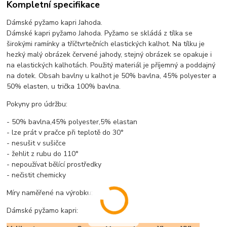
Kompletní specifikace
Dámské pyžamo kapri Jahoda.
Dámské kapri pyžamo Jahoda. Pyžamo se skládá z tílka se
širokými ramínky a tříčtvrtečních elastických kalhot. Na tílku je
hezký malý obrázek červené jahody, stejný obrázek se opakuje i
na elastických kalhotách. Použitý materiál je příjemný a poddajný
na dotek. Obsah bavlny u kalhot je 50% bavlna, 45% polyester a
50% elasten, u trička 100% bavlna.
Pokyny pro údržbu:
- 50% bavlna,45% polyester,5% elastan
- lze prát v pračce při teplotě do 30°
- nesušit v sušičce
- žehlit z rubu do 110°
- nepoužívat bělící prostředky
- nečistit chemicky
Míry naměřené na výrobku:
Dámské pyžamo kapri: