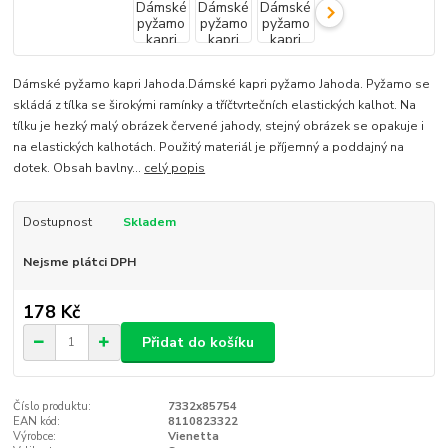
Dámské pyžamo kapri Jahoda.Dámské kapri pyžamo Jahoda. Pyžamo se
skládá z tílka se širokými ramínky a tříčtvrtečních elastických kalhot. Na
tílku je hezký malý obrázek červené jahody, stejný obrázek se opakuje i
na elastických kalhotách. Použitý materiál je příjemný a poddajný na
dotek. Obsah bavlny...
celý popis
Dostupnost
Skladem
Nejsme plátci DPH
178 Kč
Přidat do košíku
Číslo produktu:
7332x85754
EAN kód:
8110823322
Výrobce:
Vienetta