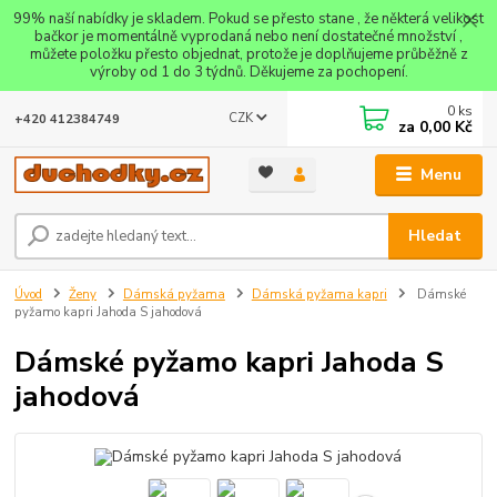
99% naší nabídky je skladem. Pokud se přesto stane , že některá velikost
bačkor je momentálně vyprodaná nebo není dostatečné množství ,
můžete položku přesto objednat, protože je doplňujeme průběžně z
výroby od 1 do 3 týdnů. Děkujeme za pochopení.
0
ks
CZK
+420 412384749
za
0,00 Kč
Menu
Hledat
Úvod
Ženy
Dámská pyžama
Dámská pyžama kapri
Dámské
pyžamo kapri Jahoda S jahodová
Dámské pyžamo kapri Jahoda S
jahodová