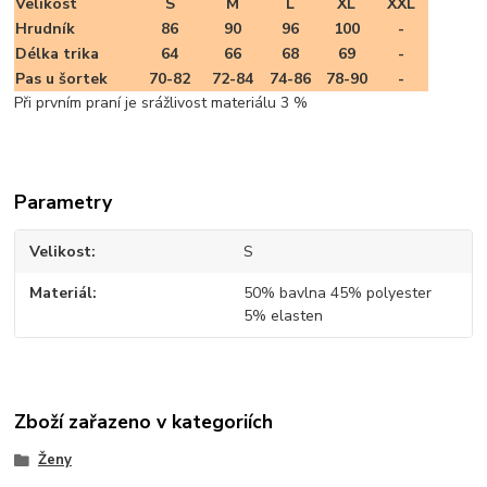
Velikost
S
M
L
XL
XXL
Hrudník
86
90
96
100
-
Délka trika
64
66
68
69
-
Pas u šortek
70-82
72-84
74-86
78-90
-
Při prvním praní je srážlivost materiálu 3 %
Parametry
Velikost
S
Materiál
50% bavlna 45% polyester
5% elasten
Zboží zařazeno v kategoriích
Ženy