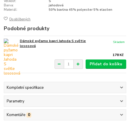
Velikost:
S
Barva:
jahodová
Materiál:
50% bavlna 45% polyester 5% elasten
Do oblíbených
Podobné produkty
Dámské pyžamo kapri Jahoda S světle
Skladem
lososová
178 Kč
Přidat do košíku
Kompletní specifikace
Parametry
Komentáře
0