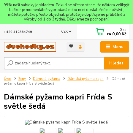
99% naší nabídky je skladem. Pokud se přesto stane , že některá velikost
bačkor je momentálně vyprodaná nebo není dostatečné množství ,
můžete položku přesto objednat, protože je doplňujeme průběžně z
výroby od 1 do 3 týdnů. Děkujeme za pochopení.
0
ks
CZK
+420 412384749
za
0,00 Kč
Menu
Hledat
Úvod
Ženy
Dámská pyžama
Dámská pyžama kapri
Dámské
pyžamo kapri Frída S světle šedá
Dámské pyžamo kapri Frída S
světle šedá