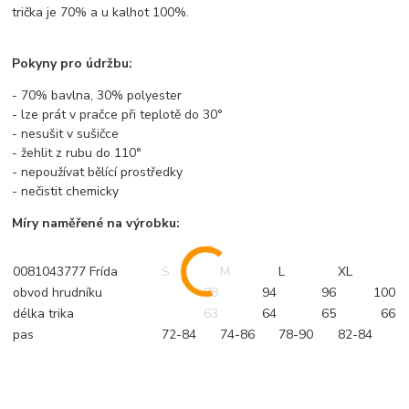
trička je 70% a u kalhot 100%.
Pokyny pro údržbu:
- 70% bavlna, 30% polyester
- lze prát v pračce při teplotě do 30°
- nesušit v sušičce
- žehlit z rubu do 110°
- nepoužívat bělící prostředky
- nečistit chemicky
Míry naměřené na výrobku:
0081043777 Frída
S
M
L
XL
obvod hrudníku
88
94
96
100
délka trika
63
64
65
66
pas
72-84
74-86
78-90
82-84