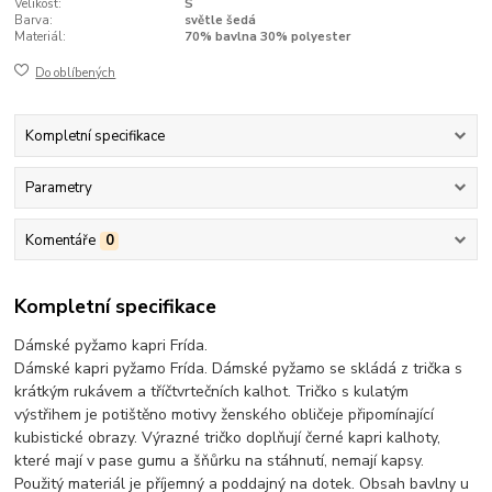
Velikost:
S
Barva:
světle šedá
Materiál:
70% bavlna 30% polyester
Do oblíbených
Kompletní specifikace
Parametry
Komentáře
0
Kompletní specifikace
Dámské pyžamo kapri Frída.
Dámské kapri pyžamo Frída. Dámské pyžamo se skládá z trička s
krátkým rukávem a tříčtvrtečních kalhot. Tričko s kulatým
výstřihem je potištěno motivy ženského obličeje připomínající
kubistické obrazy. Výrazné tričko doplňují černé kapri kalhoty,
které mají v pase gumu a šňůrku na stáhnutí, nemají kapsy.
Použitý materiál je příjemný a poddajný na dotek. Obsah bavlny u