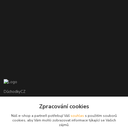
DůchodkyCZ
Jana Krejčí
Zpracování cookies
+420 412384749
Náš e-shop a partneři potřebují Váš
souhlas
s použitím souborů
cookies, aby Vám mohli zobrazovat informace týkající se Vašich
objednavky@duchodky.cz
zájmů.