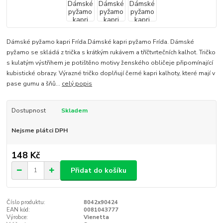
Dámské pyžamo kapri Frída.Dámské kapri pyžamo Frída. Dámské
pyžamo se skládá z trička s krátkým rukávem a tříčtvrtečních kalhot. Tričko
s kulatým výstřihem je potištěno motivy ženského obličeje připomínající
kubistické obrazy. Výrazné tričko doplňují černé kapri kalhoty, které mají v
pase gumu a šňů...
celý popis
Dostupnost
Skladem
Nejsme plátci DPH
148 Kč
Přidat do košíku
Číslo produktu:
8042x90424
EAN kód:
0081043777
Výrobce:
Vienetta