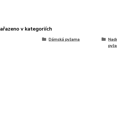
zařazeno v kategoriích
Dámská pyžama
Nad
pyž