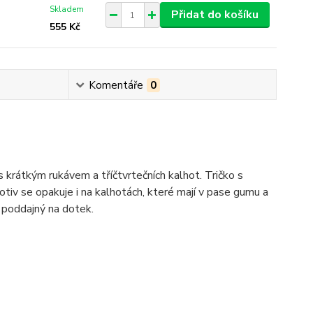
Skladem
Přidat do košíku
555 Kč
Komentáře
0
krátkým rukávem a tříčtvrtečních kalhot. Tričko s
iv se opakuje i na kalhotách, které mají v pase gumu a
a poddajný na dotek.