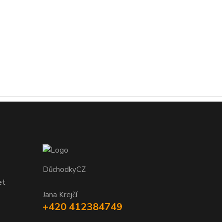
DůchodkyCZ
et
Jana Krejčí
+420 412384749