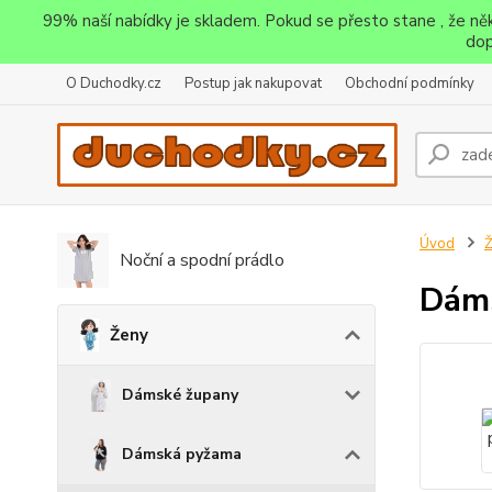
99% naší nabídky je skladem. Pokud se přesto stane , že n
dop
O Duchodky.cz
Postup jak nakupovat
Obchodní podmínky
Úvod
Noční a spodní prádlo
Dáms
Ženy
Dámské župany
Dámská pyžama