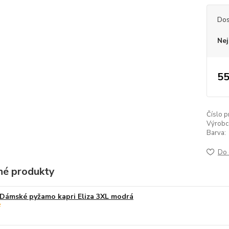
Dos
Nej
55
Číslo p
Výrobc
Barva:
Do 
é produkty
Dámské pyžamo kapri Eliza 3XL modrá