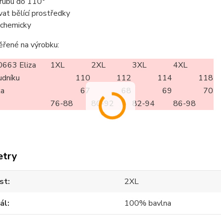
z rubu do 110°
vat bělící prostředky
t chemicky
ěřené na výrobku:
663 Eliza
1XL
2XL
3XL
4XL
udníku
110
112
114
118
ka
67
68
69
70
76-88
80-92
82-94
86-98
etry
st
2XL
ál
100% bavlna