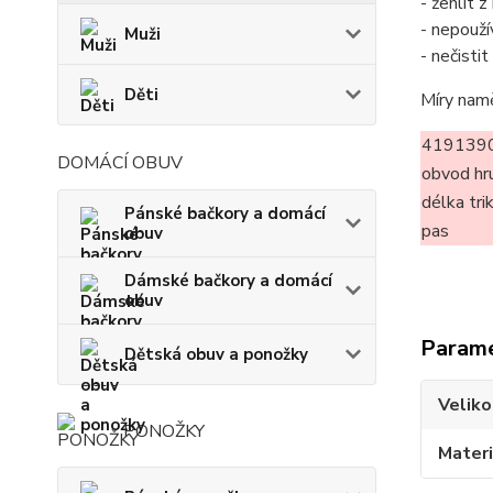
- žehlit 
- nepouží
Muži
- nečisti
Děti
Míry nam
4191390
DOMÁCÍ OBUV
obvod hr
délka tri
Pánské bačkory a domácí
pas
obuv
Dámské bačkory a domácí
obuv
Param
Dětská obuv a ponožky
Veliko
PONOŽKY
Materi