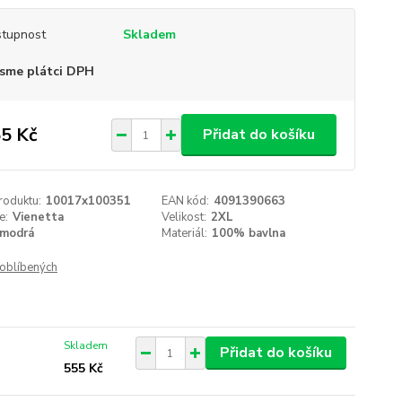
tupnost
Skladem
sme plátci DPH
5 Kč
Přidat do košíku
roduktu:
10017x100351
EAN kód:
4091390663
e:
Vienetta
Velikost:
2XL
modrá
Materiál:
100% bavlna
oblíbených
Skladem
Přidat do košíku
555 Kč