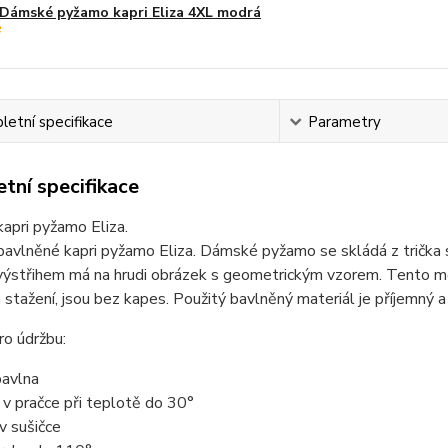
Dámské pyžamo kapri Eliza 4XL modrá
etní specifikace
Parametry
tní specifikace
apri pyžamo Eliza.
vlněné kapri pyžamo Eliza. Dámské pyžamo se skládá z trička s 
ýstřihem má na hrudi obrázek s geometrickým vzorem. Tento mot
 stažení, jsou bez kapes. Použitý bavlněný materiál je příjemný 
o údržbu:
avlna
t v pračce při teplotě do 30°
 v sušičce