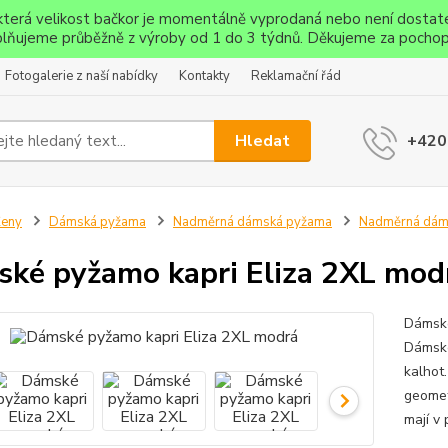
ěkterá velikost bačkor je momentálně vyprodaná nebo není dostat
lňujeme průběžně z výroby od 1 do 3 týdnů. Děkujeme za pochop
Fotogalerie z naší nabídky
Kontakty
Reklamační řád
Hledat
+420
Ženy
Dámská pyžama
Nadměrná dámská pyžama
Nadměrná dáms
ké pyžamo kapri Eliza 2XL mod
Dámské
Dámské
kalhot
geomet
mají v