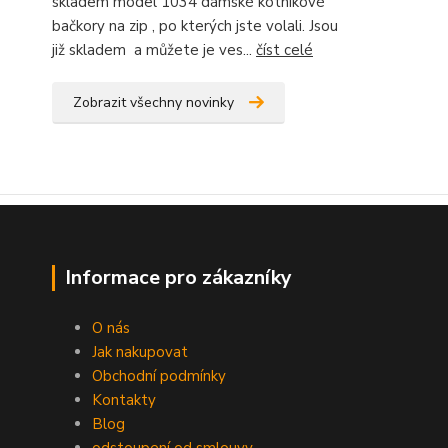
skladem model 1034 dámské kotníkové
bačkory na zip , po kterých jste volali. Jsou
již skladem a můžete je ves...
číst celé
Zobrazit všechny novinky
Informace pro zákazníky
O nás
Jak nakupovat
Obchodní podmínky
Kontakty
Blog
odstoupení od smlouvy