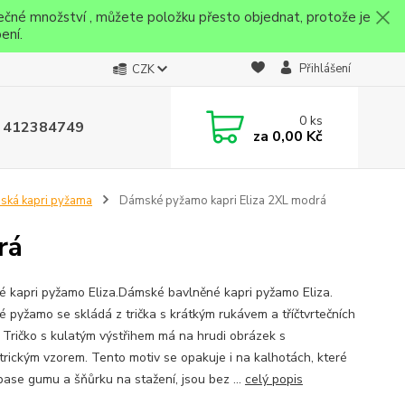
ečné množství , můžete položku přesto objednat, protože je
ení.
Přihlášení
CZK
0
ks
 412384749
za
0,00 Kč
ká kapri pyžama
Dámské pyžamo kapri Eliza 2XL modrá
rá
 kapri pyžamo Eliza.Dámské bavlněné kapri pyžamo Eliza.
 pyžamo se skládá z trička s krátkým rukávem a tříčtvrtečních
. Tričko s kulatým výstřihem má na hrudi obrázek s
rickým vzorem. Tento motiv se opakuje i na kalhotách, které
 pase gumu a šňůrku na stažení, jsou bez ...
celý popis