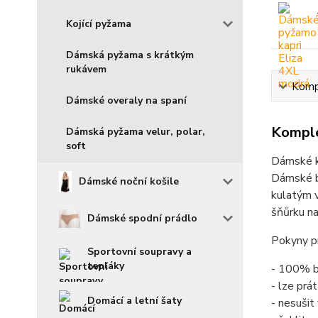
Kojící pyžama
Dámská pyžama s krátkým
rukávem
Kompl
Dámské overaly na spaní
Komple
Dámská pyžama velur, polar,
soft
Dámské k
Dámské ba
Dámské noční košile
kulatým v
šňůrku na
Dámské spodní prádlo
Pokyny pr
Sportovní soupravy a
tepláky
- 100% b
- lze prá
Domácí a letní šaty
- nesušit