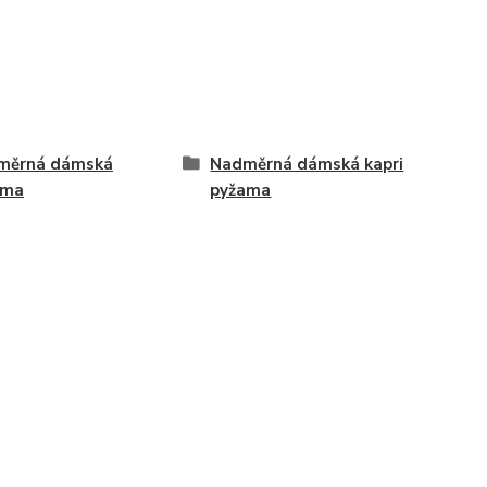
měrná dámská
Nadměrná dámská kapri
ama
pyžama