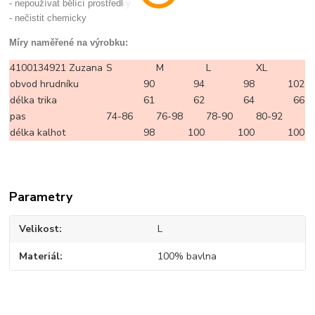
- nepoužívat bělící prostředky
- nečistit chemicky
Míry naměřené na výrobku:
4100134921 Zuzana
S
M
L
XL
obvod hrudníku
90
94
98
102
délka trika
61
62
64
66
pas
74-86
76-98
78-90
80-92
délka kalhot
98
100
100
100
Parametry
Velikost
L
Materiál
100% bavlna