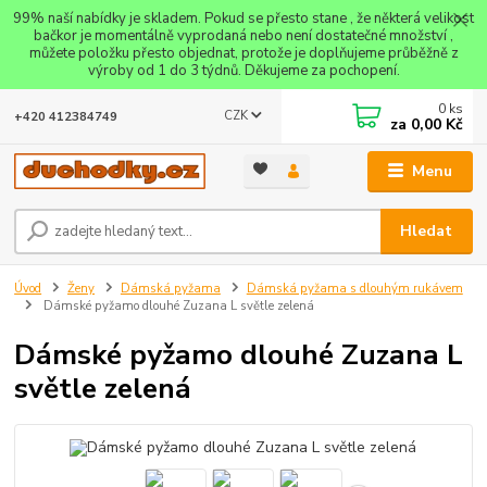
99% naší nabídky je skladem. Pokud se přesto stane , že některá velikost
bačkor je momentálně vyprodaná nebo není dostatečné množství ,
můžete položku přesto objednat, protože je doplňujeme průběžně z
výroby od 1 do 3 týdnů. Děkujeme za pochopení.
0
ks
CZK
+420 412384749
za
0,00 Kč
Menu
Hledat
Úvod
Ženy
Dámská pyžama
Dámská pyžama s dlouhým rukávem
Dámské pyžamo dlouhé Zuzana L světle zelená
Dámské pyžamo dlouhé Zuzana L
světle zelená