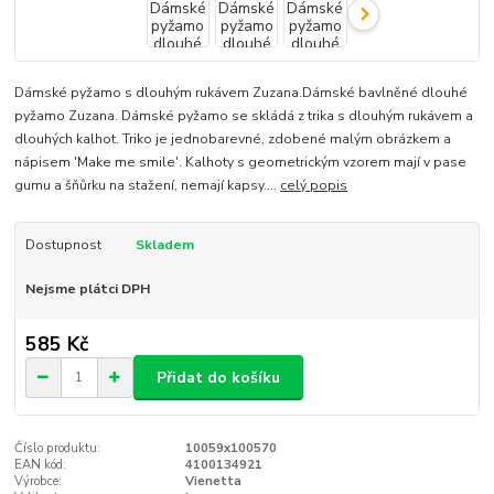
Dámské pyžamo s dlouhým rukávem Zuzana.Dámské bavlněné dlouhé
pyžamo Zuzana. Dámské pyžamo se skládá z trika s dlouhým rukávem a
dlouhých kalhot. Triko je jednobarevné, zdobené malým obrázkem a
nápisem 'Make me smile'. Kalhoty s geometrickým vzorem mají v pase
gumu a šňůrku na stažení, nemají kapsy....
celý popis
Dostupnost
Skladem
Nejsme plátci DPH
585 Kč
Přidat do košíku
Číslo produktu:
10059x100570
EAN kód:
4100134921
Výrobce:
Vienetta