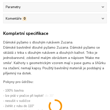
Parametry
Komentáře
0
Kompletní specifikace
Dámské pyžamo s dlouhým rukávem Zuzana.
Dámské bavlněné dlouhé pyžamo Zuzana. Dámské pyžamo se
skládá z trika s dlouhým rukávem a dlouhých kalhot. Triko je
jednobarevné, zdobené malým obrázkem a nápisem 'Make me
smile'. Kalhoty s geometrickým vzorem mají v pase gumu a šňůrku
na stažení, nemají kapsy. Použitý bavlněný materiál je poddajný a
příjemný na dotek.
Pokyny pro údržbu:
- 100% bavlna
- lze prát v pračce při teplotě do 30°
- nesušit v sušičce
- žehlit z rubu do 110°