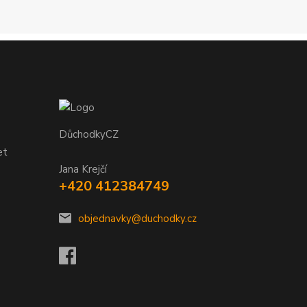
DůchodkyCZ
et
Jana Krejčí
+420 412384749
objednavky@duchodky.cz