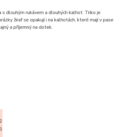
s dlouhým rukávem a dlouhých kalhot. Triko je
y žiraf se opakují i na kalhotách, které mají v pase
ajný a příjemný na dotek.
2
5