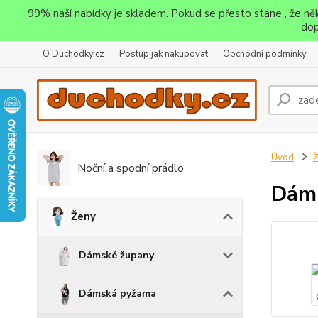
99% naší nabídky je skladem. Pokud se přesto stane , že n
dop
O Duchodky.cz
Postup jak nakupovat
Obchodní podmínky
Úvod
Noční a spodní prádlo
Dáms
Ženy
Dámské župany
Dámská pyžama