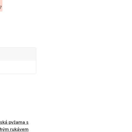
7
ská pyžama s
uhým rukávem