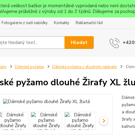
ěkterá velikost bačkor je momentálně vyprodaná nebo není dostat
lňujeme průběžně z výroby od 1 do 3 týdnů. Děkujeme za pochop
Fotogalerie z naší nabídky
Kontakty
Reklamační řád
Hledat
+420
Ženy
Dámská pyžama
Dámská pyžama s dlouhým rukávem
Dámsk
ké pyžamo dlouhé Žirafy XL žl
Dámské
pyžamo
a dlou
žirafy
kalhot