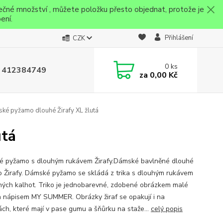
ečné množství , můžete položku přesto objednat, protože je
ení.
Přihlášení
CZK
0
ks
 412384749
za
0,00 Kč
é pyžamo dlouhé Žirafy XL žlutá
utá
 pyžamo s dlouhým rukávem Žirafy.Dámské bavlněné dlouhé
 Žirafy. Dámské pyžamo se skládá z trika s dlouhým rukávem
hých kalhot. Triko je jednobarevné, zdobené obrázkem malé
 a nápisem MY SUMMER. Obrázky žiraf se opakují i na
ách, které mají v pase gumu a šňůrku na staže...
celý popis