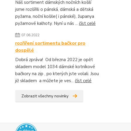
Náš sortiment dámských nočních košilí
jsme rozšířili o pánská, dámská a dětská
pyžama, noční košile( i pánské), županya
pyžamové kalhoty. Nyní u nás ...
číst celé
07.06.2022
rozříření sortimentu bačkor pro
dospělé
Dobrá zpráva! Od března 2022 je opět
skladem model 1034 dámské kotníkové
bačkory na zip , po kterých jste volali. Jsou
již skladem a můžete je ves...
číst celé
Zobrazit všechny novinky