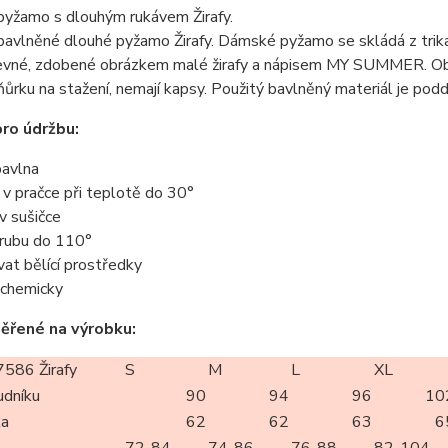
yžamo s dlouhým rukávem Žirafy.
vlněné dlouhé pyžamo Žirafy. Dámské pyžamo se skládá z trika 
vné, zdobené obrázkem malé žirafy a nápisem MY SUMMER. Obrázk
ůrku na stažení, nemají kapsy. Použitý bavlněný materiál je podd
ro údržbu:
avlna
t v pračce při teplotě do 30°
 v sušičce
z rubu do 110°
vat bělící prostředky
t chemicky
ěřené na výrobku:
586 Žirafy
S
M
L
XL
udníku
90
94
96
10
ka
62
62
63
6