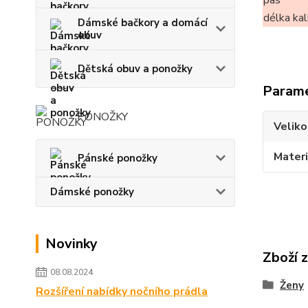
pas
délka ka
Dámské bačkory a domácí
obuv
Dětská obuv a ponožky
Param
PONOŽKY
Veliko
Materi
Pánské ponožky
Dámské ponožky
Novinky
Zboží 
08.08.2024
Ženy
Rozšíření nabídky nočního prádla