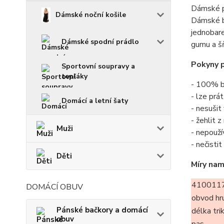
Dámské p
Dámské noční košile
Dámské ba
jednobare
Dámské spodní prádlo
gumu a šň
Pokyny p
Sportovní soupravy a
tepláky
- 100% b
- lze prá
Domácí a letní šaty
- nesušit
- žehlit 
Muži
- nepouží
- nečisti
Děti
Míry nam
4100117
DOMÁCÍ OBUV
obvod hr
Pánské bačkory a domácí
délka tri
obuv