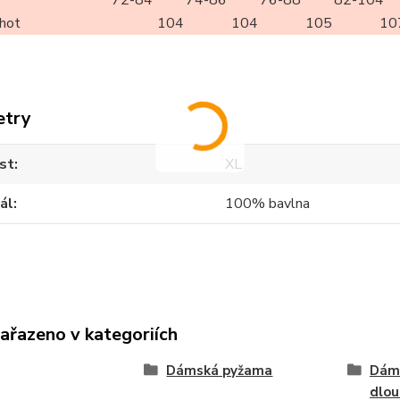
72-84
74-86
76-88
82-104
lhot
104
104
105
10
etry
st
XL
ál
100% bavlna
zařazeno v kategoriích
Dámská pyžama
Dám
dlo