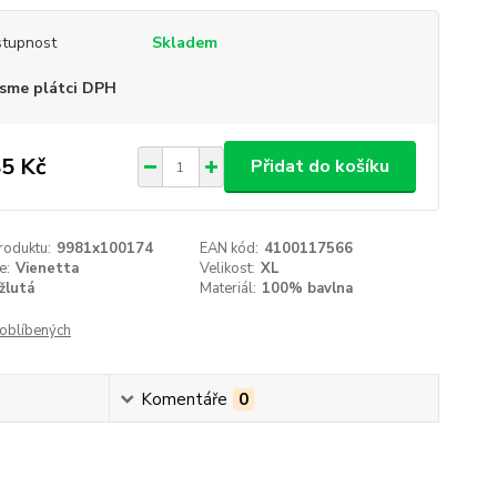
tupnost
Skladem
sme plátci DPH
5 Kč
Přidat do košíku
roduktu:
9981x100174
EAN kód:
4100117566
e:
Vienetta
Velikost:
XL
žlutá
Materiál:
100% bavlna
oblíbených
Komentáře
0