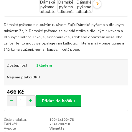
Dámské pyžamo s dlouhým rukávem Zajíc.Dámské pyžamo s dlouhým
rukávem Zajíc. Dámské pyžamo se skládá z trika s dlouhým rukávem a
dlouhých kalhot. Triko je jednobarevné, zdobené obrázkem veselého
zajíce. Tento motiv se opakuje i na kalhotách, které mají v pase gumu a
šňůrku na stažení, nemají kapsy. ...
celý popis
Dostupnost
Skladem
Nejsme plátci DPH
466 Kč
Přidat do košíku
Číslo produktu:
10041x100478
EAN kód:
2041700710
Výrobce:
Vienetta