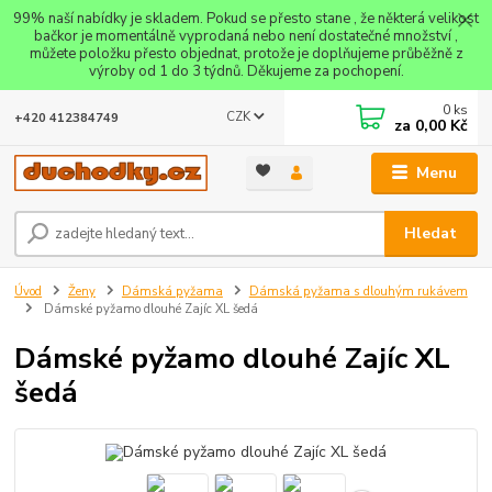
99% naší nabídky je skladem. Pokud se přesto stane , že některá velikost
bačkor je momentálně vyprodaná nebo není dostatečné množství ,
můžete položku přesto objednat, protože je doplňujeme průběžně z
výroby od 1 do 3 týdnů. Děkujeme za pochopení.
0
ks
CZK
+420 412384749
za
0,00 Kč
Menu
Hledat
Úvod
Ženy
Dámská pyžama
Dámská pyžama s dlouhým rukávem
Dámské pyžamo dlouhé Zajíc XL šedá
Dámské pyžamo dlouhé Zajíc XL
šedá