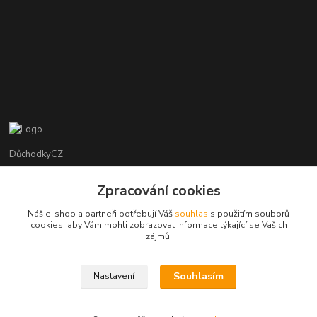
DůchodkyCZ
Jana Krejčí
Zpracování cookies
+420 412384749
Náš e-shop a partneři potřebují Váš
souhlas
s použitím souborů
cookies, aby Vám mohli zobrazovat informace týkající se Vašich
objednavky@duchodky.cz
zájmů.
Souhlasím
Nastavení