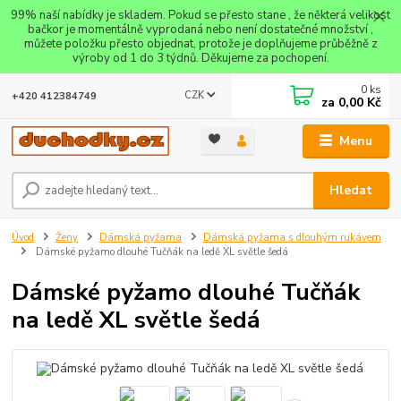
99% naší nabídky je skladem. Pokud se přesto stane , že některá velikost
bačkor je momentálně vyprodaná nebo není dostatečné množství ,
můžete položku přesto objednat, protože je doplňujeme průběžně z
výroby od 1 do 3 týdnů. Děkujeme za pochopení.
0
ks
CZK
+420 412384749
za
0,00 Kč
Menu
Hledat
Úvod
Ženy
Dámská pyžama
Dámská pyžama s dlouhým rukávem
Dámské pyžamo dlouhé Tučňák na ledě XL světle šedá
Dámské pyžamo dlouhé Tučňák
na ledě XL světle šedá