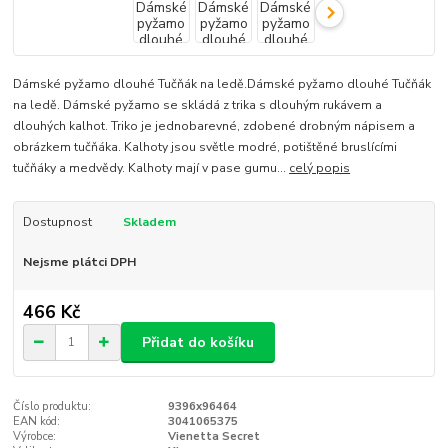
Dámské pyžamo dlouhé Tučňák na ledě.Dámské pyžamo dlouhé Tučňák
na ledě. Dámské pyžamo se skládá z trika s dlouhým rukávem a
dlouhých kalhot. Triko je jednobarevné, zdobené drobným nápisem a
obrázkem tučňáka. Kalhoty jsou světle modré, potištěné bruslícími
tučňáky a medvědy. Kalhoty mají v pase gumu...
celý popis
Dostupnost
Skladem
Nejsme plátci DPH
466 Kč
Přidat do košíku
Číslo produktu:
9396x96464
EAN kód:
3041065375
Výrobce:
Vienetta Secret