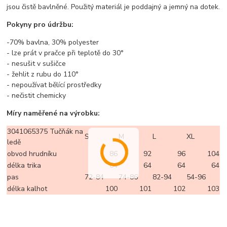
jsou čistě bavlněné. Použitý materiál je poddajný a jemný na dotek.
Pokyny pro údržbu:
-70% bavlna, 30% polyester
- lze prát v pračce při teplotě do 30°
- nesušit v sušičce
- žehlit z rubu do 110°
- nepoužívat bělící prostředky
- nečistit chemicky
Míry naměřené na výrobku:
3041065375 Tučňák na
S
M
L
XL
ledě
obvod hrudníku
86
92
96
104
délka trika
64
64
64
64
pas
72-84
74-86
82-94
54-96
délka kalhot
100
101
102
103