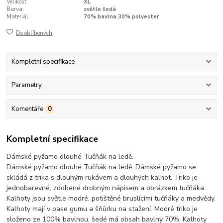
Velikost:
XL
Barva:
světle šedá
Materiál:
70% bavlna 30% polyester
Do oblíbených
Kompletní specifikace
Parametry
Komentáře
0
Kompletní specifikace
Dámské pyžamo dlouhé Tučňák na ledě.
Dámské pyžamo dlouhé Tučňák na ledě. Dámské pyžamo se
skládá z trika s dlouhým rukávem a dlouhých kalhot. Triko je
jednobarevné, zdobené drobným nápisem a obrázkem tučňáka.
Kalhoty jsou světle modré, potištěné bruslícími tučňáky a medvědy.
Kalhoty mají v pase gumu a šňůrku na stažení. Modré triko je
složeno ze 100% bavlnou, šedé má obsah bavlny 70%. Kalhoty