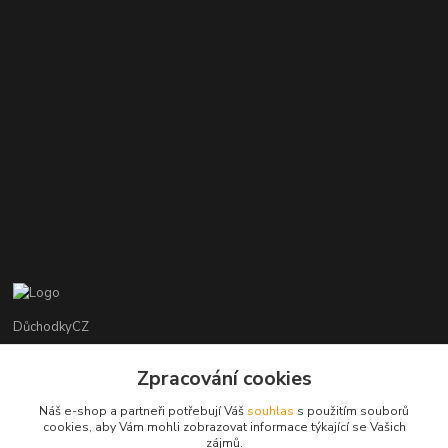
DůchodkyCZ
Jana Krejčí
Zpracování cookies
+420 412384749
Náš e-shop a partneři potřebují Váš
souhlas
s použitím souborů
cookies, aby Vám mohli zobrazovat informace týkající se Vašich
objednavky@duchodky.cz
zájmů.