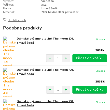
Výrobce:
Vienetta
Velikost:
3XL
Barva:
tmavě šedá
Materiál:
70% bavlna 30% polyester
Do oblíbených
Podobné produkty
Dámské pyžamo dlouhé The moon 1XL
Skladem
tmavě šedá
386 Kč
Přidat do košíku
Dámské pyžamo dlouhé The moon 4XL
Skladem
tmavě šedá
386 Kč
Přidat do košíku
Dámské pyžamo dlouhé The moon 2XL
Skladem
tmavě šedá