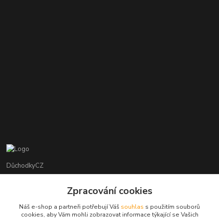
DůchodkyCZ
Jana Krejčí
Zpracování cookies
+420 412384749
Náš e-shop a partneři potřebují Váš
souhlas
s použitím souborů
cookies, aby Vám mohli zobrazovat informace týkající se Vašich
objednavky@duchodky.cz