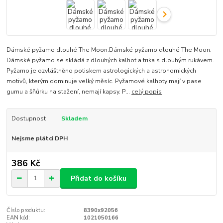
Dámské pyžamo dlouhé The Moon.Dámské pyžamo dlouhé The Moon.
Dámské pyžamo se skládá z dlouhých kalhot a trika s dlouhým rukávem.
Pyžamo je ozvláštněno potiskem astrologických a astronomických
motivů, kterým dominuje velký měsíc. Pyžamové kalhoty mají v pase
gumu a šňůrku na stažení, nemají kapsy. P...
celý popis
Dostupnost
Skladem
Nejsme plátci DPH
386 Kč
Přidat do košíku
Číslo produktu:
8390x92056
EAN kód:
1021050166