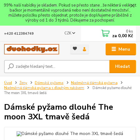
99% naší nabídky je skladem. Pokud se přesto stane , že některá velikost
bačkor je momentálně vyprodaná nebo není dostatečné množství ,
můžete položku přesto objednat, protože je doplňujeme průběžně z
výroby od 1 do 3 týdnů. Děkujeme za pochopení.
0
ks
CZK
+420 412384749
za
0,00 Kč
Menu
Hledat
Úvod
Ženy
Dámská pyžama
Nadměrná dámská pyžama
Nadměrná dámská pyžama s dlouhým rukávem
Dámské pyžamo dlouhé
The moon 3XL tmavě šedá
Dámské pyžamo dlouhé The
moon 3XL tmavě šedá