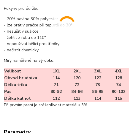
Pokyny pro údržbu:
- 70% bavlna 30% polyester
- lze prát v pračce při teplotě do 30°
- nesušit v sušičce
- žehlit z rubu do 110°
- nepoužívat bělící prostředky
- nečistit chemicky
Míry naměřené na výrobku:
Velikost
1XL
2XL
3XL
4XL
Obvod hrudníku
114
120
122
128
Délka trika
71
72
73
74
Pas
80-92
84-86
86-98
90-102
Délka kalhot
112
113
114
115
Při prvním praní je sráženlivost materiálu 3%.
Parametry