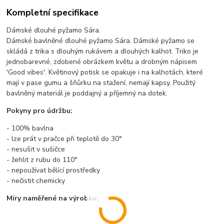
Kompletní specifikace
Dámské dlouhé pyžamo Sára.
Dámské bavlněné dlouhé pyžamo Sára. Dámské pyžamo se
skládá z trika s dlouhým rukávem a dlouhých kalhot. Triko je
jednobarevné, zdobené obrázkem květu a drobným nápisem
'Good vibes'. Květinový potisk se opakuje i na kalhotách, které
mají v pase gumu a šňůrku na stažení, nemají kapsy. Použitý
bavlněný materiál je poddajný a příjemný na dotek.
Pokyny pro údržbu:
- 100% bavlna
- lze prát v pračce při teplotě do 30°
- nesušit v sušičce
- žehlit z rubu do 110°
- nepoužívat bělící prostředky
- nečistit chemicky
Míry naměřené na výrobku: