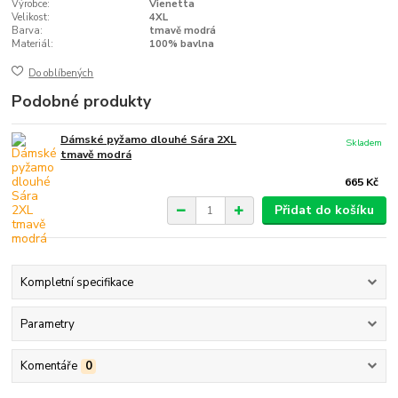
Výrobce:
Vienetta
Velikost:
4XL
Barva:
tmavě modrá
Materiál:
100% bavlna
Do oblíbených
Podobné produkty
Dámské pyžamo dlouhé Sára 2XL
Skladem
tmavě modrá
665 Kč
Přidat do košíku
Kompletní specifikace
Parametry
Komentáře
0