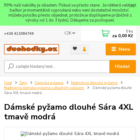
99% naší nabídky je skladem. Pokud se přesto stane , že některá velikost
bačkor je momentálně vyprodaná nebo není dostatečné množství ,
můžete položku přesto objednat, protože je doplňujeme průběžně z
výroby od 1 do 3 týdnů. Děkujeme za pochopení.
0
ks
CZK
+420 412384749
za
0,00 Kč
Menu
Hledat
Úvod
Ženy
Dámská pyžama
Nadměrná dámská pyžama
Nadměrná dámská pyžama s dlouhým rukávem
Dámské pyžamo dlouhé
Sára 4XL tmavě modrá
Dámské pyžamo dlouhé Sára 4XL
tmavě modrá