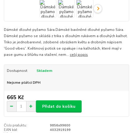
Dámské dlouhé pyžamo Sára.Dámské bavlněné dlouhé pyžamo Sára.
Dámské pyžamo se skládá z trika s dlouhým rukávem a dlouhých kalhot.
Triko je jednobarevné, zdobené obrázkem květu a drobným nápisem
'Good vibes'. Květinový potisk se opakuje i na kalhotách, které mají v
pase gumu a šňůrku na stažení, nem...
celý popis
Dostupnost
Skladem
Nejsme plátci DPH
665 Kč
Přidat do košíku
Číslo produktu:
9856x99600
EAN kód:
4032919199