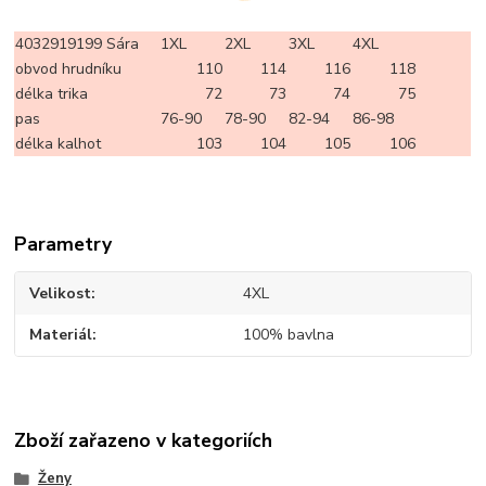
4032919199 Sára
1XL
2XL
3XL
4XL
obvod hrudníku
110
114
116
118
délka trika
72
73
74
75
pas
76-90
78-90
82-94
86-98
délka kalhot
103
104
105
106
Parametry
Velikost
4XL
Materiál
100% bavlna
Zboží zařazeno v kategoriích
Ženy