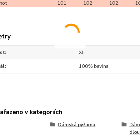
lhot
101
102
102
1
etry
st
XL
ál
100% bavlna
zařazeno v kategoriích
Dámská pyžama
Dám
dlo