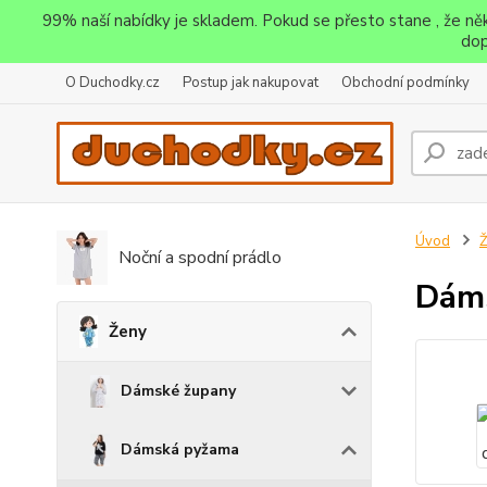
99% naší nabídky je skladem. Pokud se přesto stane , že n
dop
O Duchodky.cz
Postup jak nakupovat
Obchodní podmínky
Úvod
Noční a spodní prádlo
Dáms
Ženy
Dámské župany
Dámská pyžama