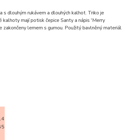
s dlouhým rukávem a dlouhých kalhot. Triko je
 kalhoty mají potisk čepice Santy a nápis 'Merry
ole zakončeny lemem s gumou. Použitý bavlněný materiál
14
65