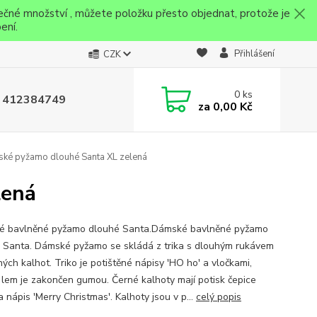
ečné množství , můžete položku přesto objednat, protože je
ení.
Přihlášení
CZK
0
ks
 412384749
za
0,00 Kč
ké pyžamo dlouhé Santa XL zelená
lená
 bavlněné pyžamo dlouhé Santa.Dámské bavlněné pyžamo
 Santa. Dámské pyžamo se skládá z trika s dlouhým rukávem
ých kalhot. Triko je potištěné nápisy 'HO ho' a vločkami,
 lem je zakončen gumou. Černé kalhoty mají potisk čepice
 nápis 'Merry Christmas'. Kalhoty jsou v p...
celý popis