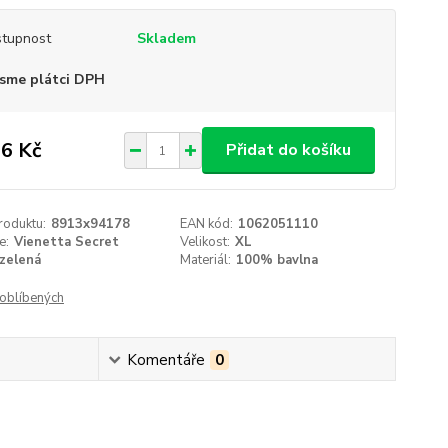
tupnost
Skladem
sme plátci DPH
6 Kč
Přidat do košíku
roduktu:
8913x94178
EAN kód:
1062051110
e:
Vienetta Secret
Velikost:
XL
zelená
Materiál:
100% bavlna
oblíbených
Komentáře
0