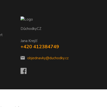
DůchodkyCZ
et
Jana Krejčí
+420 412384749
objednavky@duchodky.cz