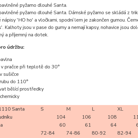
avlněné pyžamo dlouhé Santa.
avlněné pyžamo dlouhé Santa. Dámské pyžamo se skládá z trika 
 nápisy 'HO ho' a vločkami, spodní lem je zakončen gumou. Černé
'. Kalhoty jsou v pase do gumy a nemají kapsy, nohavice jsou d
ný a příjemný na dotek.
ro údržbu:
avlna
t v pračce při teplotě do 30°
 v sušičce
z rubu do 110°
vat bělící prostředky
t chemicky
110 Santa
S
M
L
XL
udníku
104
106
108
1
ka
60
61
64
72-84
74-86
80-92
82-94