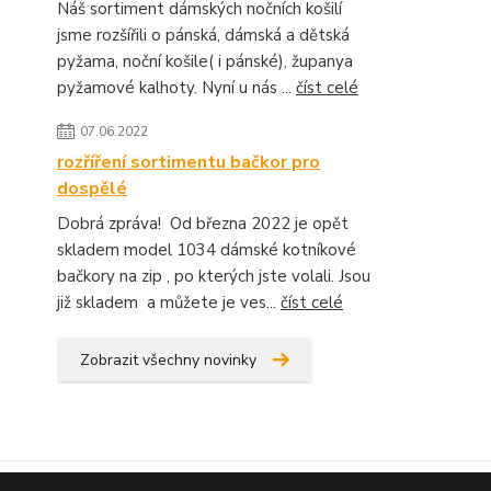
Náš sortiment dámských nočních košilí
jsme rozšířili o pánská, dámská a dětská
pyžama, noční košile( i pánské), županya
pyžamové kalhoty. Nyní u nás ...
číst celé
07.06.2022
rozříření sortimentu bačkor pro
dospělé
Dobrá zpráva! Od března 2022 je opět
skladem model 1034 dámské kotníkové
bačkory na zip , po kterých jste volali. Jsou
již skladem a můžete je ves...
číst celé
Zobrazit všechny novinky