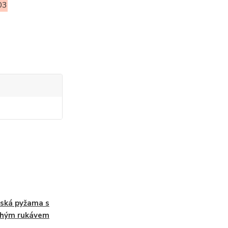
03
ská pyžama s
uhým rukávem