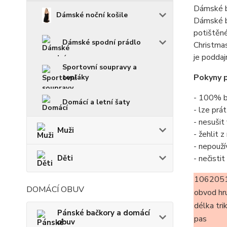
Dámské b
Dámské noční košile
Dámské b
potištěné
Dámské spodní prádlo
Christmas
je poddaj
Sportovní soupravy a
Pokyny p
tepláky
- 100% b
Domácí a letní šaty
- lze prá
- nesušit
Muži
- žehlit 
- nepouží
Děti
- nečisti
1062051
DOMÁCÍ OBUV
obvod hr
délka tri
Pánské bačkory a domácí
pas
obuv