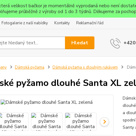
ěkterá velikost bačkor je momentálně vyprodaná nebo není dostat
lňujeme průběžně z výroby od 1 do 3 týdnů. Děkujeme za pochop
Fotogalerie z naší nabídky
Kontakty
Reklamační řád
Hledat
+420
Ženy
Dámská pyžama
Dámská pyžama s dlouhým rukávem
Dáms
ké pyžamo dlouhé Santa XL ze
Dámské
dlouhé
a dlouh
spodní
Santy a