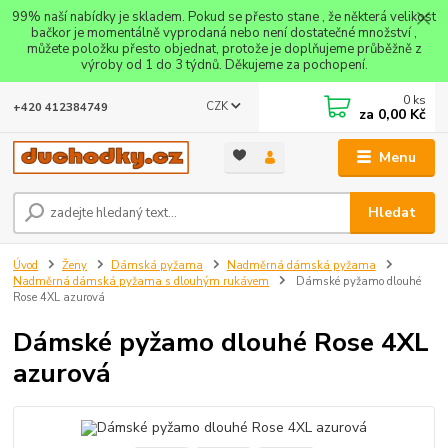
99% naší nabídky je skladem. Pokud se přesto stane , že některá velikost
bačkor je momentálně vyprodaná nebo není dostatečné množství ,
můžete položku přesto objednat, protože je doplňujeme průběžně z
výroby od 1 do 3 týdnů. Děkujeme za pochopení.
0
ks
CZK
+420 412384749
za
0,00 Kč
Menu
Hledat
Úvod
Ženy
Dámská pyžama
Nadměrná dámská pyžama
Nadměrná dámská pyžama s dlouhým rukávem
Dámské pyžamo dlouhé
Rose 4XL azurová
Dámské pyžamo dlouhé Rose 4XL
azurová