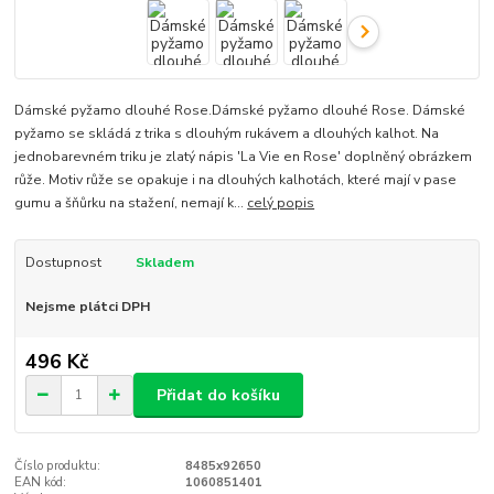
Dámské pyžamo dlouhé Rose.Dámské pyžamo dlouhé Rose. Dámské
pyžamo se skládá z trika s dlouhým rukávem a dlouhých kalhot. Na
jednobarevném triku je zlatý nápis 'La Vie en Rose' doplněný obrázkem
růže. Motiv růže se opakuje i na dlouhých kalhotách, které mají v pase
gumu a šňůrku na stažení, nemají k...
celý popis
Dostupnost
Skladem
Nejsme plátci DPH
496 Kč
Přidat do košíku
Číslo produktu:
8485x92650
EAN kód:
1060851401