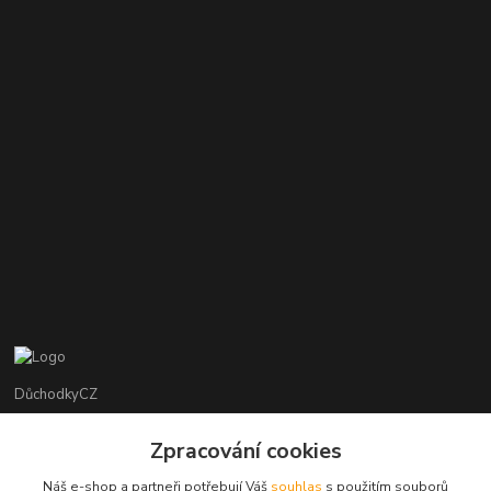
DůchodkyCZ
Jana Krejčí
Zpracování cookies
+420 412384749
Náš e-shop a partneři potřebují Váš
souhlas
s použitím souborů