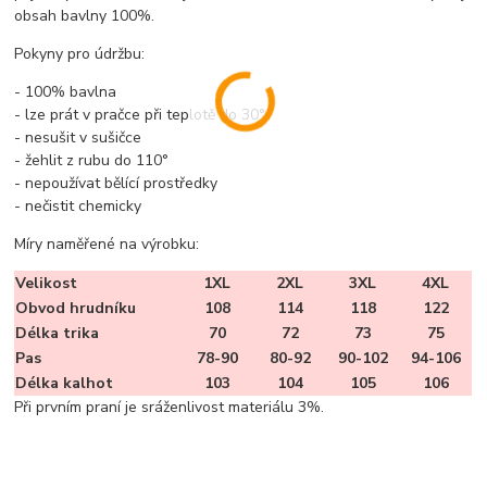
obsah bavlny 100%.
Pokyny pro údržbu:
- 100% bavlna
- lze prát v pračce při teplotě do 30°
- nesušit v sušičce
- žehlit z rubu do 110°
- nepoužívat bělící prostředky
- nečistit chemicky
Míry naměřené na výrobku:
Velikost
1XL
2XL
3XL
4XL
Obvod hrudníku
108
114
118
122
Délka trika
70
72
73
75
Pas
78-90
80-92
90-102
94-106
Délka kalhot
103
104
105
106
Při prvním praní je sráženlivost materiálu 3%.