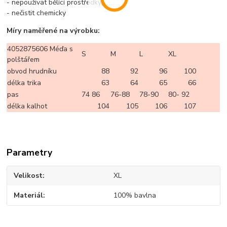
- nepoužívat bělící prostředky
- nečistit chemicky
Míry naměřené na výrobku:
4052875606 Méďa s
S
M
L
XL
polštářem
obvod hrudníku
88
92
96
100
délka trika
63
64
65
66
pas
74 86
76-88
78-90
80- 92
délka kalhot
104
105
106
107
Parametry
Velikost
XL
Materiál
100% bavlna