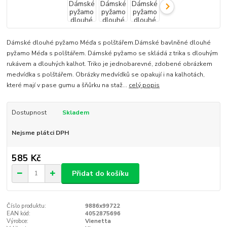
Dámské dlouhé pyžamo Méďa s polštářem.Dámské bavlněné dlouhé
pyžamo Méďa s polštářem. Dámské pyžamo se skládá z trika s dlouhým
rukávem a dlouhých kalhot. Triko je jednobarevné, zdobené obrázkem
medvídka s polštářem. Obrázky medvídků se opakují i na kalhotách,
které mají v pase gumu a šňůrku na staž...
celý popis
Dostupnost
Skladem
Nejsme plátci DPH
585 Kč
Přidat do košíku
Číslo produktu:
9886x99722
EAN kód:
4052875696
Výrobce:
Vienetta