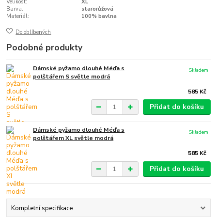
Velikost:
XL
Barva:
starorůžová
Materiál:
100% bavlna
Do oblíbených
Podobné produkty
Dámské pyžamo dlouhé Méďa s
Skladem
polštářem S světle modrá
585 Kč
Přidat do košíku
Dámské pyžamo dlouhé Méďa s
Skladem
polštářem XL světle modrá
585 Kč
Přidat do košíku
Kompletní specifikace