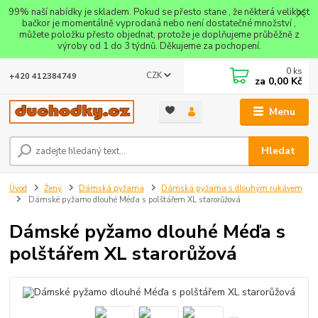
99% naší nabídky je skladem. Pokud se přesto stane , že některá velikost
bačkor je momentálně vyprodaná nebo není dostatečné množství ,
můžete položku přesto objednat, protože je doplňujeme průběžně z
výroby od 1 do 3 týdnů. Děkujeme za pochopení.
0
ks
CZK
+420 412384749
za
0,00 Kč
Menu
Hledat
Úvod
Ženy
Dámská pyžama
Dámská pyžama s dlouhým rukávem
Dámské pyžamo dlouhé Méďa s polštářem XL starorůžová
Dámské pyžamo dlouhé Méďa s
polštářem XL starorůžová