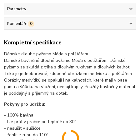
Parametry
Komentáře
0
Kompletní specifikace
Dámské dlouhé pyžamo Méďa s polštářem.
Dámské bavlněné dlouhé pyžamo Méďa s polštářem. Dámské
pyžamo se skládá z trika s dlouhým rukávem a dlouhých kalhot.
Triko je jednobarevné, zdobené obrázkem medvídka s polštářem.
Obrázky medvídků se opakují i na kalhotách, které mají v pase
gumu a šňůrku na stažení, nemají kapsy. Použitý bavlněný materiál
je poddajný a příjemný na dotek.
Pokyny pro údržbu:
- 100% bavlna
- lze prát v pračce při teplotě do 30°
- nesušit v sušičce
- žehlit z rubu do 110°