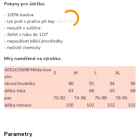
Pokyny pro údržbu:
- 100% bavlna
- lze prát v pračce při teplotě do 30°
- nesušit v sušičce
- žehlit z rubu do 110°
- nepoužívat bělící prostředky
- nečistit chemicky
Míry naměřené na výrobku:
4052425698 Méďa love
S
M
L
XL
you
obvod hrudníku
86
92
94
96
délka trika
63
66
65
68
pas
70-82
74-86
76-88
78-90
délka nohavic
100
102
102
102
Parametry