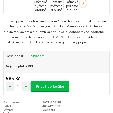
Dámské pyžamo s dlouhým rukávem Méďa I love you.Dámské bavlněné
dlouhé pyžamo Méďa I love you. Dámské pyžamo se skládá z trika s
dlouhým rukávem a dlouhých kalhot. Triko je jednobarevné, zdobené
obrázkem medvídka a nápisem I LOVE YOU. Obrázky medvídků se
opakují i na kalhotách, které mají v pase gum...
celý popis
Dostupnost
Skladem
Nejsme plátci DPH
585 Kč
Přidat do košíku
Číslo produktu:
9979x100159
EAN kód:
4052425698
Výrobce:
Vienetta