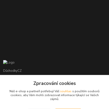
DůchodkyCZ
Jana Krejčí
Zpracování cookies
+420 412384749
Náš e-shop a partneři potřebují Váš
souhlas
s použitím souborů
cookies, aby Vám mohli zobrazovat informace týkající se Vašich
objednavky@duchodky.cz
zájmů.