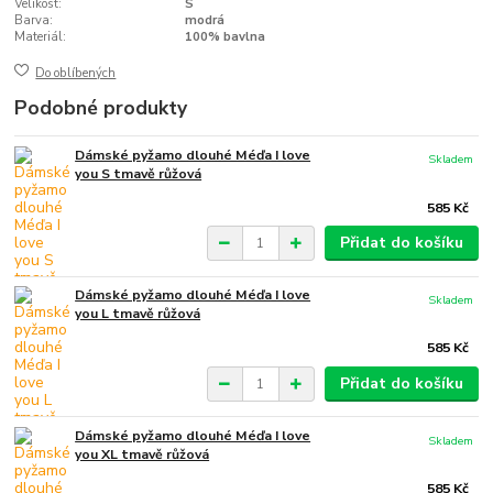
Velikost:
S
Barva:
modrá
Materiál:
100% bavlna
Do oblíbených
Podobné produkty
Dámské pyžamo dlouhé Méďa I love
Skladem
you S tmavě růžová
585 Kč
Přidat do košíku
Dámské pyžamo dlouhé Méďa I love
Skladem
you L tmavě růžová
585 Kč
Přidat do košíku
Dámské pyžamo dlouhé Méďa I love
Skladem
you XL tmavě růžová
585 Kč