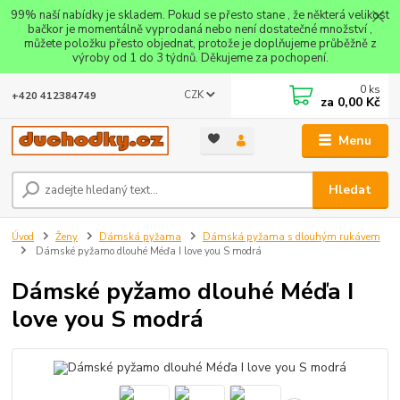
99% naší nabídky je skladem. Pokud se přesto stane , že některá velikost
bačkor je momentálně vyprodaná nebo není dostatečné množství ,
můžete položku přesto objednat, protože je doplňujeme průběžně z
výroby od 1 do 3 týdnů. Děkujeme za pochopení.
0
ks
CZK
+420 412384749
za
0,00 Kč
Menu
Hledat
Úvod
Ženy
Dámská pyžama
Dámská pyžama s dlouhým rukávem
Dámské pyžamo dlouhé Méďa I love you S modrá
Dámské pyžamo dlouhé Méďa I
love you S modrá