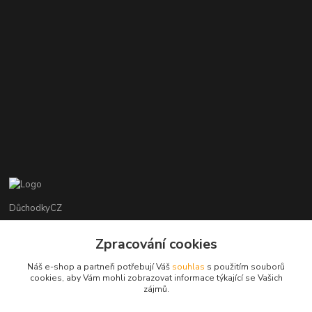
DůchodkyCZ
Jana Krejčí
Zpracování cookies
+420 412384749
Náš e-shop a partneři potřebují Váš
souhlas
s použitím souborů
cookies, aby Vám mohli zobrazovat informace týkající se Vašich
objednavky@duchodky.cz
zájmů.