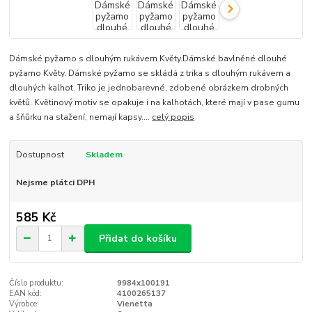
Dámské pyžamo s dlouhým rukávem Květy.Dámské bavlněné dlouhé
pyžamo Květy. Dámské pyžamo se skládá z trika s dlouhým rukávem a
dlouhých kalhot. Triko je jednobarevné, zdobené obrázkem drobných
květů. Květinový motiv se opakuje i na kalhotách, které mají v pase gumu
a šňůrku na stažení, nemají kapsy....
celý popis
Dostupnost
Skladem
Nejsme plátci DPH
585 Kč
Přidat do košíku
Číslo produktu:
9984x100191
EAN kód:
4100265137
Výrobce:
Vienetta