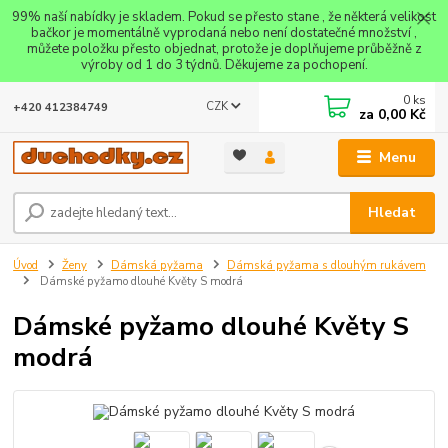
99% naší nabídky je skladem. Pokud se přesto stane , že některá velikost
bačkor je momentálně vyprodaná nebo není dostatečné množství ,
můžete položku přesto objednat, protože je doplňujeme průběžně z
výroby od 1 do 3 týdnů. Děkujeme za pochopení.
0
ks
CZK
+420 412384749
za
0,00 Kč
Menu
Hledat
Úvod
Ženy
Dámská pyžama
Dámská pyžama s dlouhým rukávem
Dámské pyžamo dlouhé Květy S modrá
Dámské pyžamo dlouhé Květy S
modrá