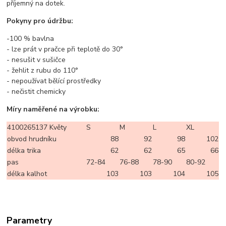
příjemný na dotek.
Pokyny pro údržbu:
-100 % bavlna
- lze prát v pračce při teplotě do 30°
- nesušit v sušičce
- žehlit z rubu do 110°
- nepoužívat bělící prostředky
- nečistit chemicky
Míry naměřené na výrobku:
4100265137 Květy
S
M
L
XL
obvod hrudníku
88
92
98
102
délka trika
62
62
65
66
pas
72-84
76-88
78-90
80-92
délka kalhot
103
103
104
105
Parametry