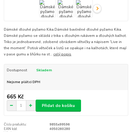
Dámské dlouhé pyžamo Kika.Dámské bavlněné dlouhé pyžamo Kika.
Dámské pyžamo se skládá z trika s dlouhým rukávem a dlouhých kalhot.
Triko je jednobarevné, zdobené obrázkem větvičky a nápisem 'Live in
the moment'. Potisk větviček a listů se opakuje i na kalhotách, které mají
v pase gumu a šňůrku na st...
celý popis
Dostupnost
Skladem
Nejsme plátci DPH
665 Kč
Přidat do košíku
Číslo produktu:
9855x99596
EAN kód:
4050260280