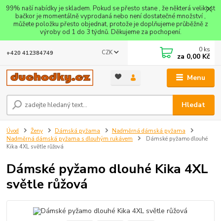
99% naší nabídky je skladem. Pokud se přesto stane , že některá velikost
bačkor je momentálně vyprodaná nebo není dostatečné množství ,
můžete položku přesto objednat, protože je doplňujeme průběžně z
výroby od 1 do 3 týdnů. Děkujeme za pochopení.
0
ks
CZK
+420 412384749
za
0,00 Kč
Menu
Hledat
Úvod
Ženy
Dámská pyžama
Nadměrná dámská pyžama
Nadměrná dámská pyžama s dlouhým rukávem
Dámské pyžamo dlouhé
Kika 4XL světle růžová
Dámské pyžamo dlouhé Kika 4XL
světle růžová