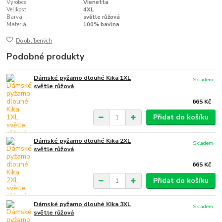
Výrobce:
Vienetta
Velikost:
4XL
Barva:
světle růžová
Materiál:
100% bavlna
Do oblíbených
Podobné produkty
Dámské pyžamo dlouhé Kika 1XL
Skladem
světle růžová
665 Kč
Přidat do košíku
Dámské pyžamo dlouhé Kika 2XL
Skladem
světle růžová
665 Kč
Přidat do košíku
Dámské pyžamo dlouhé Kika 3XL
Skladem
světle růžová