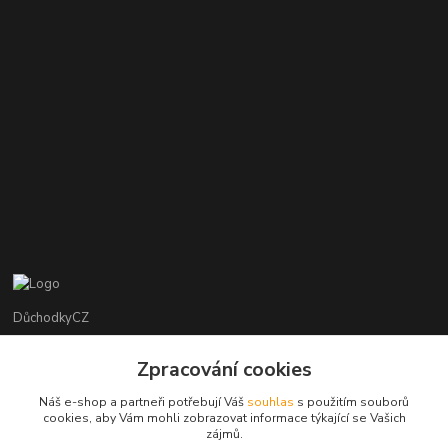
DůchodkyCZ
Jana Krejčí
Zpracování cookies
+420 412384749
Náš e-shop a partneři potřebují Váš
souhlas
s použitím souborů
cookies, aby Vám mohli zobrazovat informace týkající se Vašich
objednavky@duchodky.cz
zájmů.