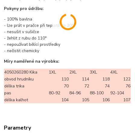
Pokyny pro údržbu:
- 100% bavlna
- lze prát v pračce při teplotě do 30°
- nesušit v sušičce
- žehlit z rubu do 110°
- nepoužívat bělící prostředky
- nečistit chemicky
Míry naměřené na výrobku:
4050260280 Kika
1XL
2XL
3XL
4XL
obvod hrudníku
110
114
118
122
délka trika
70
72
74
76
pas
80-92
84-96
88-100
92-104
délka kalhot
104
105
106
107
Parametry