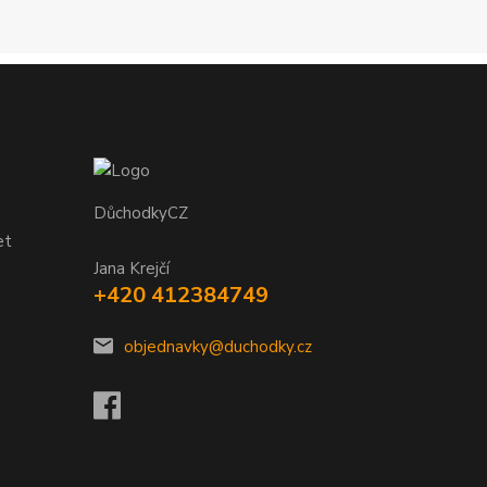
DůchodkyCZ
et
Jana Krejčí
+420 412384749
objednavky@duchodky.cz