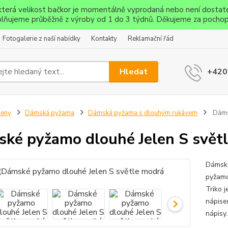
ěkterá velikost bačkor je momentálně vyprodaná nebo není dostat
lňujeme průběžně z výroby od 1 do 3 týdnů. Děkujeme za pochop
Fotogalerie z naší nabídky
Kontakty
Reklamační řád
Hledat
+420
Ženy
Dámská pyžama
Dámská pyžama s dlouhým rukávem
Dámsk
ké pyžamo dlouhé Jelen S svět
Dámské
pyžamo
Triko 
nápise
nápisy