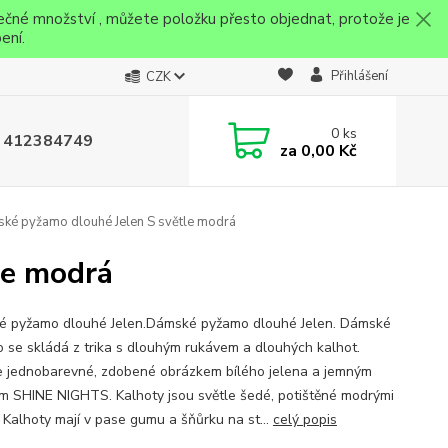
ečné množství , můžete položku přesto objednat, protože je
ení.
Přihlášení
CZK
0
ks
 412384749
za
0,00 Kč
é pyžamo dlouhé Jelen S světle modrá
le modrá
 pyžamo dlouhé Jelen.Dámské pyžamo dlouhé Jelen. Dámské
 se skládá z trika s dlouhým rukávem a dlouhých kalhot.
je jednobarevné, zdobené obrázkem bílého jelena a jemným
m SHINE NIGHTS. Kalhoty jsou světle šedé, potištěné modrými
. Kalhoty mají v pase gumu a šňůrku na st...
celý popis