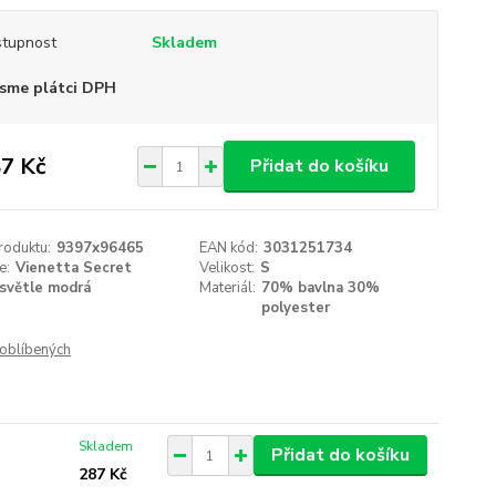
tupnost
Skladem
sme plátci DPH
7 Kč
Přidat do košíku
roduktu:
9397x96465
EAN kód:
3031251734
e:
Vienetta Secret
Velikost:
S
světle modrá
Materiál:
70% bavlna 30%
polyester
oblíbených
Skladem
Přidat do košíku
287 Kč