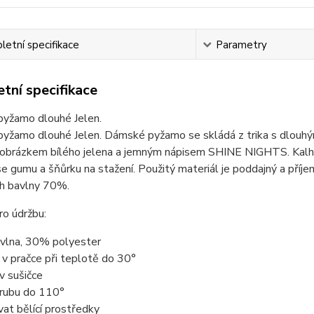
etní specifikace
Parametry
tní specifikace
yžamo dlouhé Jelen.
yžamo dlouhé Jelen. Dámské pyžamo se skládá z trika s dlouhým
obrázkem bílého jelena a jemným nápisem SHINE NIGHTS. Kalhot
se gumu a šňůrku na stažení. Použitý materiál je poddajný a pří
ah bavlny 70%.
o údržbu:
vlna, 30% polyester
t v pračce při teplotě do 30°
 v sušičce
z rubu do 110°
vat bělící prostředky