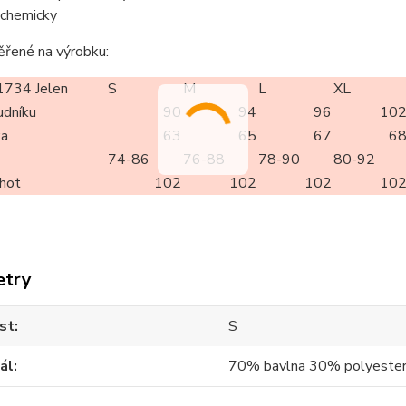
t chemicky
ěřené na výrobku:
734 Jelen
S
M
L
XL
udníku
90
94
96
10
ka
63
65
67
6
74-86
76-88
78-90
80-92
lhot
102
102
102
10
etry
st
S
ál
70% bavlna 30% polyeste