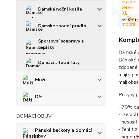
Dámské noční košile
Kompl
Dámské spodní prádlo
Komple
Sportovní soupravy a
tepláky
Dámské p
Dámské p
Domácí a letní šaty
zdobené 
mají v pa
Muži
mají obs
Pokyny pr
Děti
- 70% ba
- lze prá
DOMÁCÍ OBUV
- nesušit
- žehlit 
Pánské bačkory a domácí
obuv
- nepouží