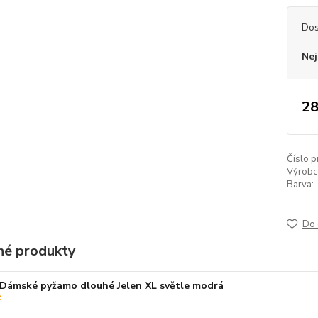
Dos
Nej
28
Číslo p
Výrobc
Barva:
Do 
é produkty
Dámské pyžamo dlouhé Jelen XL světle modrá