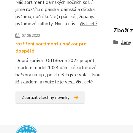
Náš sortiment dámských nočních košilí
jsme rozšířili o pánská, dámská a dětská
pyžama, noční košile( i pánské), županya
pyžamové kalhoty. Nyní u nás ...
číst celé
Zboží 
07.06.2022
Ženy
rozříření sortimentu bačkor pro
dospělé
Dobrá zpráva! Od března 2022 je opět
skladem model 1034 dámské kotníkové
bačkory na zip , po kterých jste volali. Jsou
již skladem a můžete je ves...
číst celé
Zobrazit všechny novinky