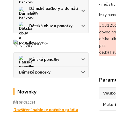
- nečisti
Dámské bačkory a domácí
obuv
Míry nam
3031251
Dětská obuv a ponožky
obvod hr
délka tri
PONOŽKY
pas
délka ka
Pánské ponožky
Dámské ponožky
Param
Novinky
Veliko
08.08.2024
Materi
Rozšíření nabídky nočního prádla