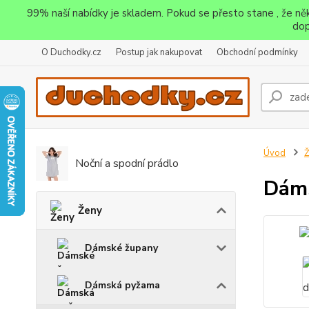
99% naší nabídky je skladem. Pokud se přesto stane , že n
dop
O Duchodky.cz
Postup jak nakupovat
Obchodní podmínky
Úvod
Noční a spodní prádlo
Dáms
Ženy
Dámské župany
Dámská pyžama