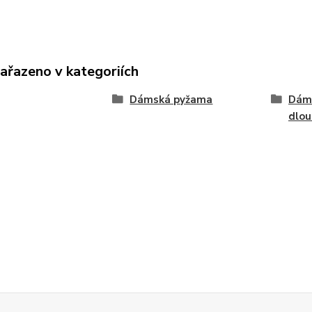
zařazeno v kategoriích
Dámská pyžama
Dám
dlo