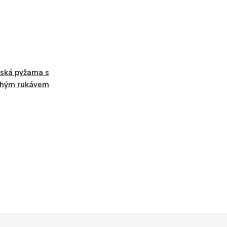
ská pyžama s
uhým rukávem