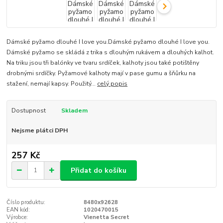
Dámské pyžamo dlouhé I love you.Dámské pyžamo dlouhé I love you.
Dámské pyžamo se skládá z trika s dlouhým rukávem a dlouhých kalhot.
Na triku jsou tři balónky ve tvaru srdíček, kalhoty jsou také potištěny
drobnými srdíčky. Pyžamové kalhoty mají v pase gumu a šňůrku na
stažení, nemají kapsy. Použitý...
celý popis
Dostupnost
Skladem
Nejsme plátci DPH
257 Kč
Přidat do košíku
Číslo produktu:
8480x92628
EAN kód:
1020470015
Výrobce:
Vienetta Secret