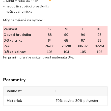
- žehlit z rubu do 110°
- nepoužívat bělící prostředky
- nečistit chemicky
Míry naměřené na výrobku:
Velikost
S
M
L
XL
Obvod hrudníku
88
90
94
98
Délka trika
64
65
67
68
Pas
76-88
78-90
80-92
82-94
Délka kalhot
103
104
105
106
Při prvním praní je sráženlivost materiálu 3%.
Parametry
Velikost
L
Materiál
70% bavlna 30% polyester