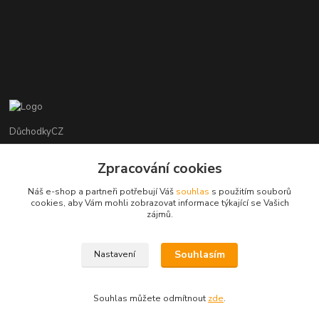
DůchodkyCZ
Jana Krejčí
Zpracování cookies
+420 412384749
Náš e-shop a partneři potřebují Váš
souhlas
s použitím souborů
cookies, aby Vám mohli zobrazovat informace týkající se Vašich
objednavky@duchodky.cz
zájmů.
Souhlasím
Nastavení
Souhlas můžete odmítnout
zde
.
Vytvořeno na
Eshop-rychle.cz