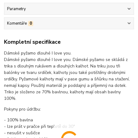
Parametry
Komentáře
0
Kompletní specifikace
Dámské pyžamo dlouhé I love you.
Dámské pyžamo dlouhé I love you. Dámské pyžamo se skládá z
trika s dlouhým rukávem a dlouhých kalhot. Na triku jsou tři
balónky ve tvaru srdíček, kalhoty jsou také potištěny drobnými
srdíčky. Pyžamové kalhoty mají v pase gumu a šňůrku na stažení,
nemají kapsy. Použitý materiál je poddajný a příjemný na dotek.
Triko je složeno ze 70% bavlnou, kalhoty mají obsah bavlny
100%.
Pokyny pro údržbu:
- 100% bavlna
- lze prát v pračce při teplotě do 30°
- nesušit v sušičce