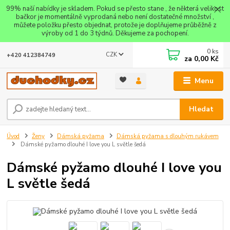
99% naší nabídky je skladem. Pokud se přesto stane , že některá velikost
bačkor je momentálně vyprodaná nebo není dostatečné množství ,
můžete položku přesto objednat, protože je doplňujeme průběžně z
výroby od 1 do 3 týdnů. Děkujeme za pochopení.
0
ks
CZK
+420 412384749
za
0,00 Kč
Menu
Hledat
Úvod
Ženy
Dámská pyžama
Dámská pyžama s dlouhým rukávem
Dámské pyžamo dlouhé I love you L světle šedá
Dámské pyžamo dlouhé I love you
L světle šedá