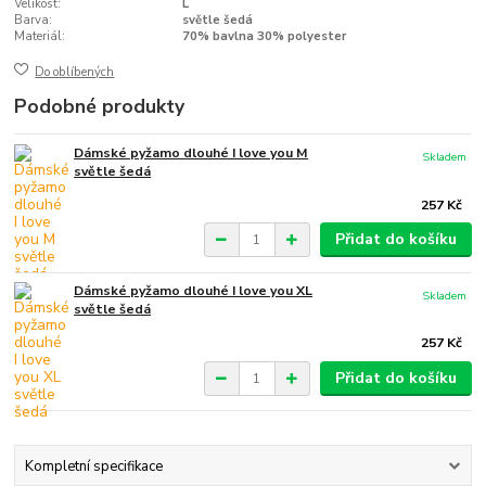
Velikost:
L
Barva:
světle šedá
Materiál:
70% bavlna 30% polyester
Do oblíbených
Podobné produkty
Dámské pyžamo dlouhé I love you M
Skladem
světle šedá
257 Kč
Přidat do košíku
Dámské pyžamo dlouhé I love you XL
Skladem
světle šedá
257 Kč
Přidat do košíku
Kompletní specifikace