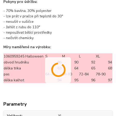
Pokyny pro údržbu:
- 70% bavlna, 30% polyester
- lze prát v pračce při teplotě do 30°
- nesušit v sušičce
- žehlit z rubu do 110°
- nepoužívat bělící prostředky
- nečistit chemicky
Míry naměřené na výrobku:
1060959245 Halloween
S
M
L
XL
obvod hrudníku
86
90
92
94
délka trika
63
64
65
68
pas
64-76
68-80
72-84
78-90
délka kalhot
94
95
96
97
Parametry
Velikost
XL