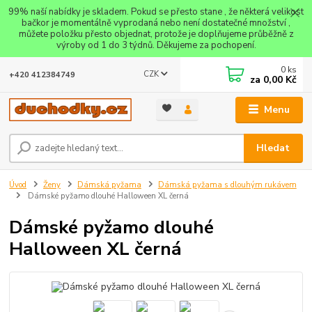
99% naší nabídky je skladem. Pokud se přesto stane , že některá velikost
bačkor je momentálně vyprodaná nebo není dostatečné množství ,
můžete položku přesto objednat, protože je doplňujeme průběžně z
výroby od 1 do 3 týdnů. Děkujeme za pochopení.
0
ks
CZK
+420 412384749
za
0,00 Kč
Menu
Hledat
Úvod
Ženy
Dámská pyžama
Dámská pyžama s dlouhým rukávem
Dámské pyžamo dlouhé Halloween XL černá
Dámské pyžamo dlouhé
Halloween XL černá