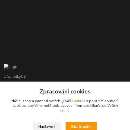
DůchodkyCZ
Jana Krejčí
Zpracování cookies
+420 412384749
Náš e-shop a partneři potřebují Váš
souhlas
s použitím souborů
cookies, aby Vám mohli zobrazovat informace týkající se Vašich
objednavky@duchodky.cz
zájmů.
Souhlasím
Nastavení