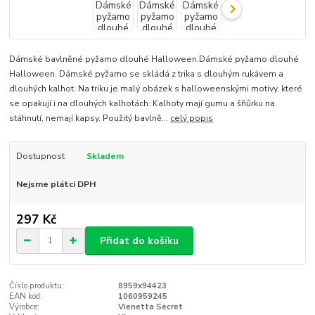
Dámské bavlněné pyžamo dlouhé Halloween.Dámské pyžamo dlouhé
Halloween. Dámské pyžamo se skládá z trika s dlouhým rukávem a
dlouhých kalhot. Na triku je malý obázek s halloweenskými motivy, které
se opakují i na dlouhých kalhotách. Kalhoty mají gumu a šňůrku na
stáhnutí, nemají kapsy. Použitý bavlně...
celý popis
Dostupnost
Skladem
Nejsme plátci DPH
297 Kč
Přidat do košíku
Číslo produktu:
8959x94423
EAN kód:
1060959245
Výrobce:
Vienetta Secret