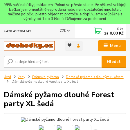
99% naší nabídky je skladem. Pokud se přesto stane , že některá velikost
bačkor je momentálně vyprodaná nebo není dostatečné množství ,
můžete položku přesto objednat, protože je doplňujeme průběžně z
výroby od 1 do 3 týdnů. Děkujeme za pochopení.
0
ks
CZK
+420 412384749
za
0,00 Kč
Menu
Hledat
Úvod
Ženy
Dámská pyžama
Dámská pyžama s dlouhým rukávem
Dámské pyžamo dlouhé Forest party XL šedá
Dámské pyžamo dlouhé Forest
party XL šedá