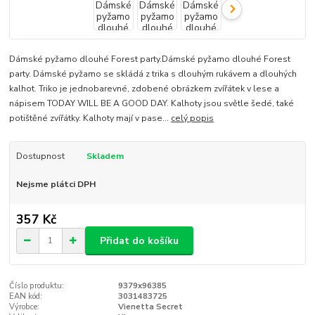
Dámské pyžamo dlouhé Forest party.Dámské pyžamo dlouhé Forest
party. Dámské pyžamo se skládá z trika s dlouhým rukávem a dlouhých
kalhot. Triko je jednobarevné, zdobené obrázkem zvířátek v lese a
nápisem TODAY WILL BE A GOOD DAY. Kalhoty jsou světle šedé, také
potištěné zvířátky. Kalhoty mají v pase...
celý popis
Dostupnost
Skladem
Nejsme plátci DPH
357 Kč
Přidat do košíku
Číslo produktu:
9379x96385
EAN kód:
3031483725
Výrobce:
Vienetta Secret