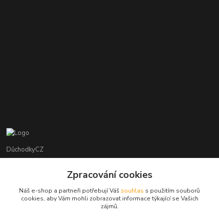
DůchodkyCZ
Jana Krejčí
Zpracování cookies
+420 412384749
Náš e-shop a partneři potřebují Váš
souhlas
s použitím souborů
cookies, aby Vám mohli zobrazovat informace týkající se Vašich
objednavky@duchodky.cz
zájmů.