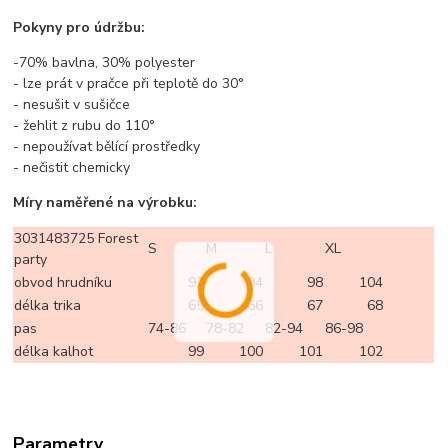
Pokyny pro údržbu:
-70% bavlna, 30% polyester
- lze prát v pračce při teplotě do 30°
- nesušit v sušičce
- žehlit z rubu do 110°
- nepoužívat bělící prostředky
- nečistit chemicky
Míry naměřené na výrobku:
3031483725 Forest
S
M
L
XL
party
obvod hrudníku
92
94
98
104
délka trika
65
66
67
68
pas
74-86
78-82
82-94
86-98
délka kalhot
99
100
101
102
Parametry