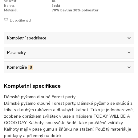
Velikost:
XL
Barva:
šedá
Materiál:
70% bavlna 30% polyester
Do oblíbených
Kompletní specifikace
Parametry
Komentáře
0
Kompletní specifikace
Dámské pyžamo dlouhé Forest party.
Dámské pyžamo dlouhé Forest party. Dámské pyžamo se skládá z
trika s dlouhým rukávem a dlouhých kalhot. Triko je jednobarevné,
zdobené obrázkem zvířátek v lese a nápisem TODAY WILL BE A
GOOD DAY. Kalhoty jsou světle šedé, také potištěné zvířátky.
Kalhoty mají v pase gumu a šňůrku na stažení. Použitý materiál je
poddajný a příjemný na dotek.