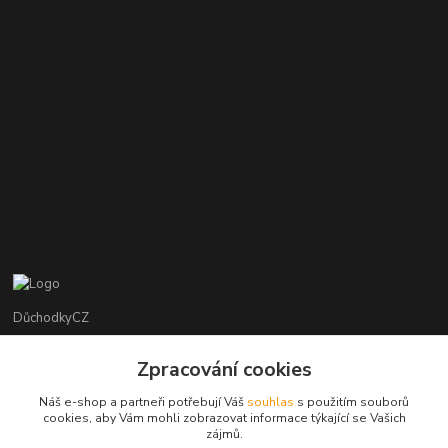
DůchodkyCZ
Jana Krejčí
Zpracování cookies
+420 412384749
Náš e-shop a partneři potřebují Váš
souhlas
s použitím souborů
cookies, aby Vám mohli zobrazovat informace týkající se Vašich
objednavky@duchodky.cz
zájmů.