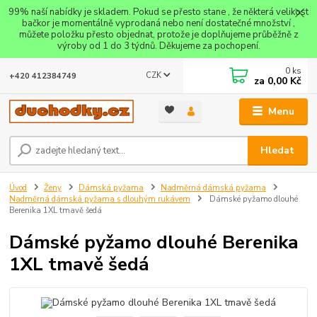
99% naší nabídky je skladem. Pokud se přesto stane , že některá velikost
bačkor je momentálně vyprodaná nebo není dostatečné množství ,
můžete položku přesto objednat, protože je doplňujeme průběžně z
výroby od 1 do 3 týdnů. Děkujeme za pochopení.
0
ks
CZK
+420 412384749
za
0,00 Kč
Menu
Hledat
Úvod
Ženy
Dámská pyžama
Nadměrná dámská pyžama
Nadměrná dámská pyžama s dlouhým rukávem
Dámské pyžamo dlouhé
Berenika 1XL tmavě šedá
Dámské pyžamo dlouhé Berenika
1XL tmavě šedá