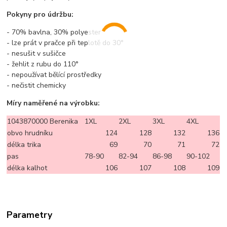
Pokyny pro údržbu:
- 70% bavlna, 30% polyester
- lze prát v pračce při teplotě do 30°
- nesušit v sušičce
- žehlit z rubu do 110°
- nepoužívat bělící prostředky
- nečistit chemicky
Míry naměřené na výrobku:
1043870000 Berenika
1XL
2XL
3XL
4XL
obvo hrudníku
124
128
132
136
délka trika
69
70
71
72
pas
78-90
82-94
86-98
90-102
délka kalhot
106
107
108
109
Parametry