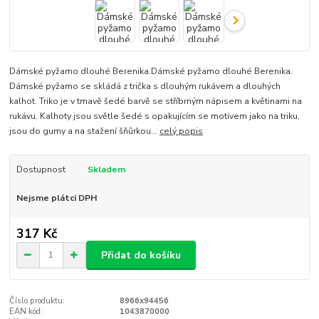
Dámské pyžamo dlouhé Berenika.Dámské pyžamo dlouhé Berenika.
Dámské pyžamo se skládá z trička s dlouhým rukávem a dlouhých
kalhot. Triko je v tmavě šedé barvě se stříbrným nápisem a květinami na
rukávu. Kalhoty jsou světle šedé s opakujícím se motivem jako na triku,
jsou do gumy a na stažení šňůrkou...
celý popis
Dostupnost
Skladem
Nejsme plátci DPH
317 Kč
Přidat do košíku
Číslo produktu:
8966x94456
EAN kód:
1043870000