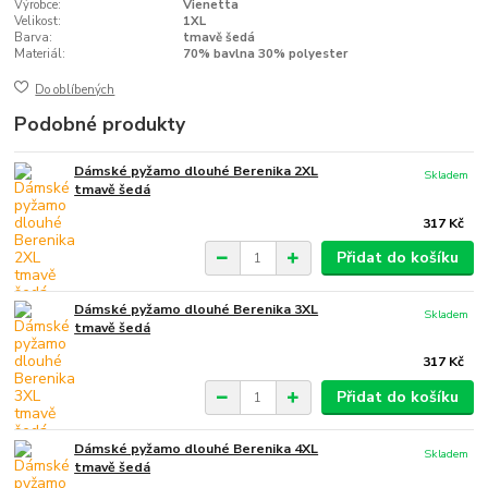
Výrobce:
Vienetta
Velikost:
1XL
Barva:
tmavě šedá
Materiál:
70% bavlna 30% polyester
Do oblíbených
Podobné produkty
Dámské pyžamo dlouhé Berenika 2XL
Skladem
tmavě šedá
317 Kč
Přidat do košíku
Dámské pyžamo dlouhé Berenika 3XL
Skladem
tmavě šedá
317 Kč
Přidat do košíku
Dámské pyžamo dlouhé Berenika 4XL
Skladem
tmavě šedá