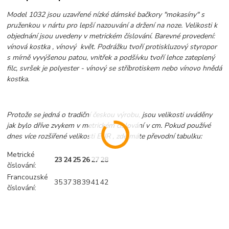
Model 1032 jsou uzavřené nízké dámské bačkory "mokasíny" s
pruženkou v nártu pro lepší nazouvání a držení na noze. Velikosti k
objednání jsou uvedeny v metrickém číslování. Barevné provedení:
vínová kostka , vínový květ. Podrážku tvoří protiskluzový styropor
s mírně vyvýšenou patou, vnitřek a podšívku tvoří lehce zateplený
filc, svršek je polyester - vínový se stříbrotiskem nebo vínovo hnědá
kostka.
Protože se jedná o tradiční českou výrobu, jsou velikosti uváděny
jak bylo dříve zvykem v metrickém číslování v cm. Pokud používé
dnes více rozšiřené velikosti EUR , zde máte převodní tabulku:
Metrické
23
24
25
26
27
28
číslování:
Francouzské
35
37
38
39
41
42
číslování: