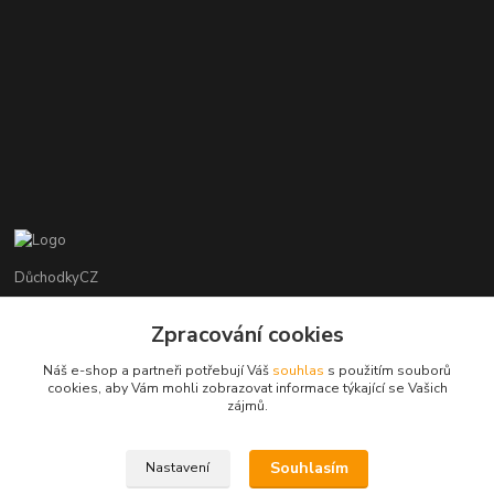
DůchodkyCZ
Jana Krejčí
Zpracování cookies
+420 412384749
Náš e-shop a partneři potřebují Váš
souhlas
s použitím souborů
cookies, aby Vám mohli zobrazovat informace týkající se Vašich
objednavky@duchodky.cz
zájmů.
Souhlasím
Nastavení