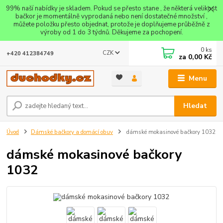
99% naší nabídky je skladem. Pokud se přesto stane , že některá velikost
bačkor je momentálně vyprodaná nebo není dostatečné množství ,
můžete položku přesto objednat, protože je doplňujeme průběžně z
výroby od 1 do 3 týdnů. Děkujeme za pochopení.
0
ks
CZK
+420 412384749
za
0,00 Kč
Menu
Hledat
Úvod
Dámské bačkory a domácí obuv
dámské mokasinové bačkory 1032
dámské mokasinové bačkory
1032