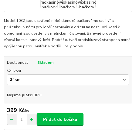
Model 1032 jsou uzavřené nízké dámské bačkory "mokasíny" s
pruženkou v nártu pro lepší nazouvání a držení na noze. Velikosti k
objednání jsou uvedeny v metrickém číslování. Barevné provedení:
vínová kostka , vínový květ. Podrážku tvoří protiskluzový styropor s mírně
vyvýšenou patou, vnitřek a podší...
celý popis
Dostupnost
Skladem
Velikost
Nejsme plátci DPH
399 Kč
/
ks
Přidat do košíku