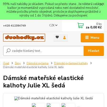
99% naší nabídky je skladem. Pokud se přesto stane , že některá velikost
bačkor je momentálně vyprodaná nebo není dostatečné množství ,
můžete položku přesto objednat, protože je doplňujeme průběžně z
výroby od 1 do 3 týdnů. Děkujeme za pochopení.
0
ks
CZK
+420 412384749
za
0,00 Kč
Menu
Hledat
Úvod
Ženy
Dámská pyžama
Dámské pyžamové kalhoty
Dámské mateřské elastické kalhoty Julie XL šedá
Dámské mateřské elastické
kalhoty Julie XL šedá