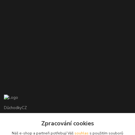
DůchodkyCZ
Jana Krejčí
Zpracování cookies
+420 412384749
Náš e-shop a partneři potřebují Váš
souhlas
s použitím souborů