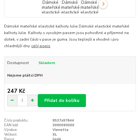
Dámské mateřské elastické kalhoty Julie.Dámské elastické mateřské
kalhoty Julie. Kalhoty s vysokým pasem jsou pohodlné a příjemné na
dotek, v zadní části v pase je guma. Jsou teplejší a vhodné i pro
chladnější dny.
celý popis
Dostupnost
Skladem
Nejsme plátci DPH
247 Kč
Přidat do košíku
Číslo produktu:
9537x97644
EAN kód:
3090090000
Výrobce:
Vienetta
Velikost:
XL
Barva:
šedá