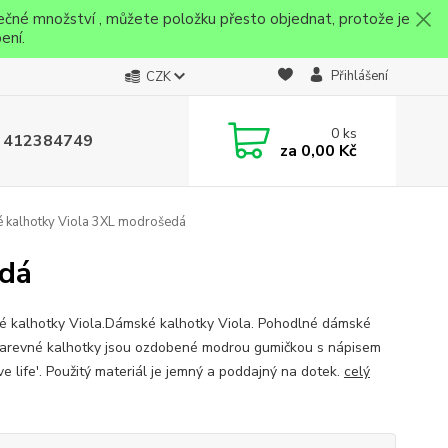
ečné množství , můžete položku přesto objednat, protože je
ení.
Přihlášení
CZK
0
ks
 412384749
za
0,00 Kč
kalhotky Viola 3XL modrošedá
edá
 kalhotky Viola.Dámské kalhotky Viola. Pohodlné dámské
arevné kalhotky jsou ozdobené modrou gumičkou s nápisem
ve life'. Použitý materiál je jemný a poddajný na dotek.
celý