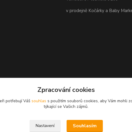
v prodejně Kočárky a Baby Mark
Zpracování cookies
eři potřebují Váš
souhlas
s použitím souborů cookies, aby Vám mohli z
týkající se Vašich zájmů.
Souhlasím
Nastavení