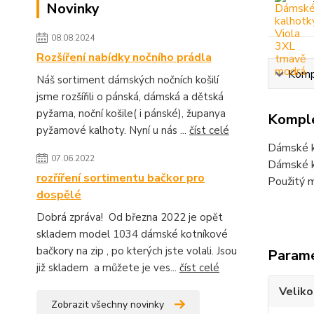
Novinky
08.08.2024
Rozšíření nabídky nočního prádla
Kompl
Náš sortiment dámských nočních košilí
jsme rozšířili o pánská, dámská a dětská
pyžama, noční košile( i pánské), županya
Komple
pyžamové kalhoty. Nyní u nás ...
číst celé
Dámské k
07.06.2022
Dámské k
rozříření sortimentu bačkor pro
Použitý m
dospělé
Dobrá zpráva! Od března 2022 je opět
skladem model 1034 dámské kotníkové
bačkory na zip , po kterých jste volali. Jsou
Param
již skladem a můžete je ves...
číst celé
Veliko
Zobrazit všechny novinky