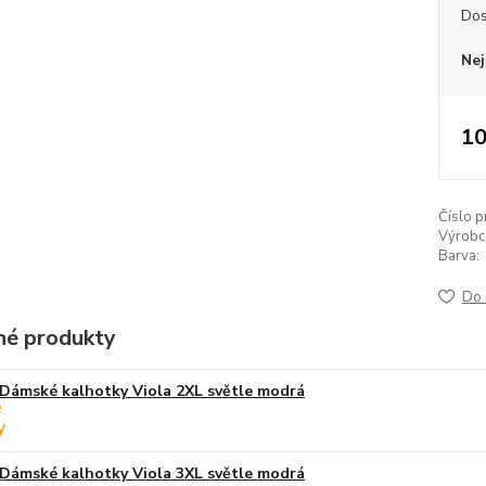
Dos
Nej
10
Číslo p
Výrobc
Barva:
Do 
é produkty
Dámské kalhotky Viola 2XL světle modrá
Dámské kalhotky Viola 3XL světle modrá