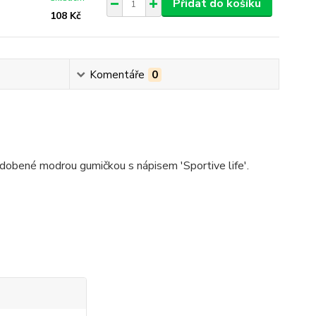
Přidat do košíku
108 Kč
Komentáře
0
obené modrou gumičkou s nápisem 'Sportive life'.