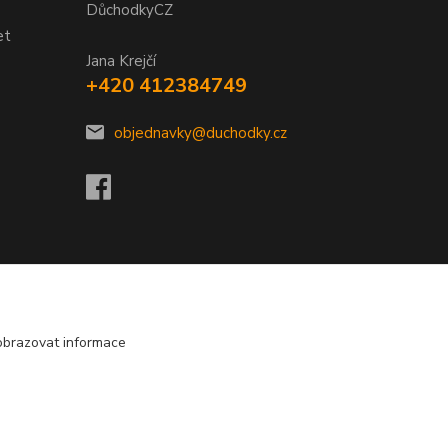
DůchodkyCZ
et
Jana Krejčí
+420 412384749
objednavky@duchodky.cz
obrazovat informace