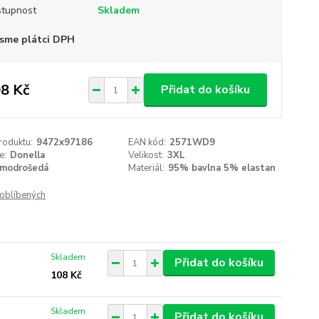
tupnost
Skladem
sme plátci DPH
8 Kč
Přidat do košíku
roduktu:
9472x97186
EAN kód:
2571WD9
e:
Donella
Velikost:
3XL
modrošedá
Materiál:
95% bavlna 5% elastan
oblíbených
Skladem
Přidat do košíku
108 Kč
Skladem
Přidat do košíku