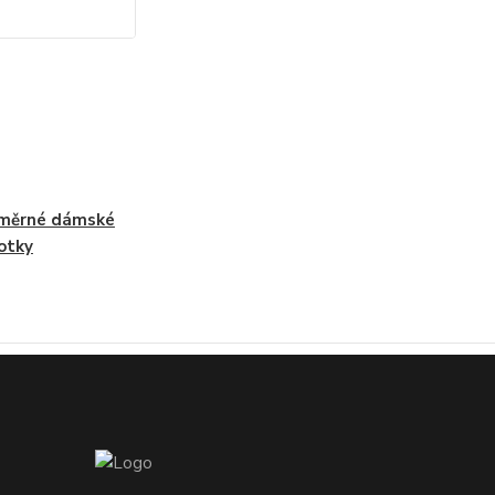
měrné dámské
otky