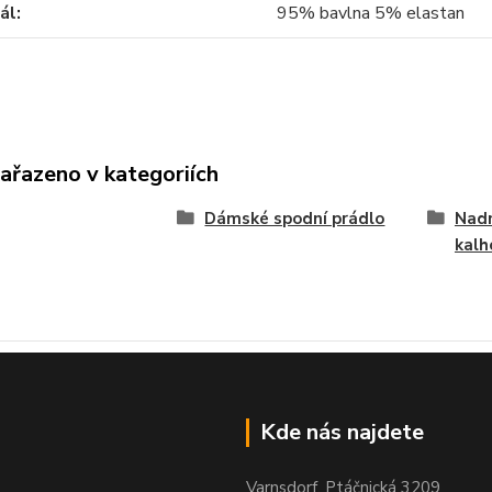
ál
95% bavlna 5% elastan
zařazeno v kategoriích
Dámské spodní prádlo
Nad
kalh
Kde nás najdete
Varnsdorf, Ptáčnická 3209