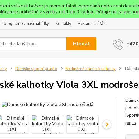
ěkterá velikost bačkor je momentálně vyprodaná nebo není dostat
lňujeme průběžně z výroby od 1 do 3 týdnů. Děkujeme za pochop
Fotogalerie z naší nabídky
Kontakty
Reklamační řád
Hledat
+420
Ženy
Dámské spodní prádlo
Nadměrné dámské kalhotky
Dámské 
ké kalhotky Viola 3XL modroš
Dámské
jednob
'Sporti
popis