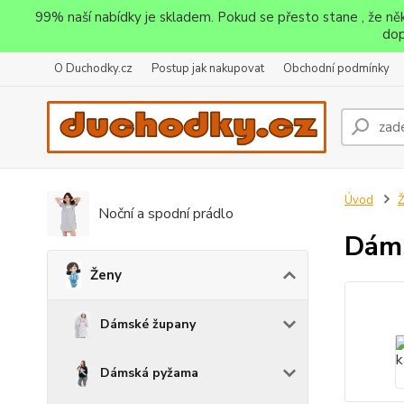
99% naší nabídky je skladem. Pokud se přesto stane , že n
dop
O Duchodky.cz
Postup jak nakupovat
Obchodní podmínky
Úvod
Noční a spodní prádlo
Dáms
Ženy
Dámské župany
Dámská pyžama