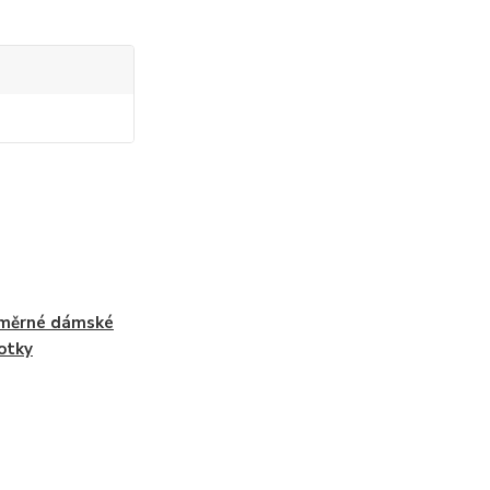
měrné dámské
otky