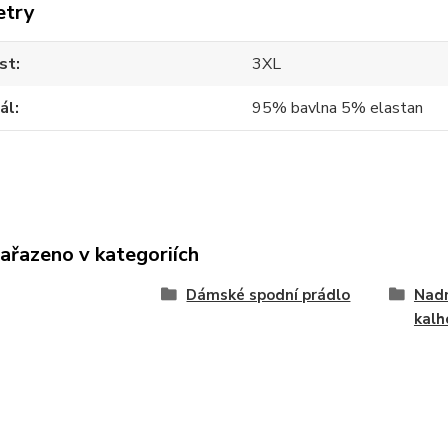
etry
st
3XL
ál
95% bavlna 5% elastan
zařazeno v kategoriích
Dámské spodní prádlo
Nad
kalh