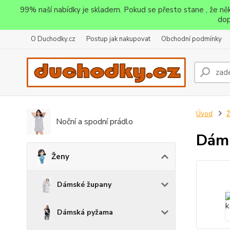
99% naší nabídky je skladem. Pokud se přesto stane , že n
dop
O Duchodky.cz
Postup jak nakupovat
Obchodní podmínky
Úvod
Noční a spodní prádlo
Dáms
Ženy
Dámské župany
Dámská pyžama