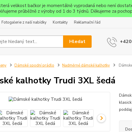
ěkterá velikost bačkor je momentálně vyprodaná nebo není dostat
lňujeme průběžně z výroby od 1 do 3 týdnů. Děkujeme za pochop
Fotogalerie z naší nabídky
Kontakty
Reklamační řád
Hledat
+420
Ženy
Dámské spodní prádlo
Nadměrné dámské kalhotky
Dámské 
ké kalhotky Trudi 3XL šedá
Dámské
klasic
poddaj
Dos