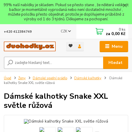
99% naší nabídky je skladem. Pokud se přesto stane , že některá velikost
bačkor je momentálně vyprodaná nebo není dostatečné množství ,
můžete položku přesto objednat, protože je doplňujeme průběžně z
výroby od 1 do 3 týdnů. Děkujeme za pochopení.
0
ks
CZK
+420 412384749
za
0,00 Kč
Menu
Hledat
Úvod
Ženy
Dámské spodní prádlo
Dámské kalhotky
Dámské
kalhotky Snake XXL světle růžová
Dámské kalhotky Snake XXL
světle růžová