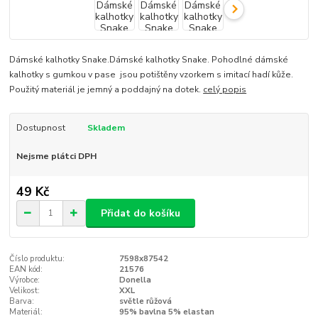
Dámské kalhotky Snake.Dámské kalhotky Snake. Pohodlné dámské
kalhotky s gumkou v pase jsou potištěny vzorkem s imitací hadí kůže.
Použitý materiál je jemný a poddajný na dotek.
celý popis
Dostupnost
Skladem
Nejsme plátci DPH
49 Kč
Přidat do košíku
Číslo produktu:
7598x87542
EAN kód:
21576
Výrobce:
Donella
Velikost:
XXL
Barva:
světle růžová
Materiál:
95% bavlna 5% elastan