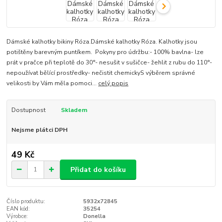
Dámské kalhotky bikiny Róza.Dámské kalhotky Róza. Kalhotky jsou
potištěny barevným puntíkem. Pokyny pro údržbu:- 100% bavlna- lze
prát v pračce při teplotě do 30°- nesušit v sušičce- žehlit z rubu do 110°-
nepoužívat bělící prostředky- nečistit chemickyS výběrem správné
velikosti by Vám měla pomoci...
celý popis
Dostupnost
Skladem
Nejsme plátci DPH
49 Kč
Přidat do košíku
Číslo produktu:
5932x72845
EAN kód:
35254
Výrobce:
Donella