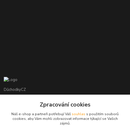
DůchodkyCZ
Jana Krejčí
Zpracování cookies
+420 412384749
Náš e-shop a partneři potřebují Váš
souhlas
s použitím souborů
cookies, aby Vám mohli zobrazovat informace týkající se Vašich
objednavky@duchodky.cz
zájmů.