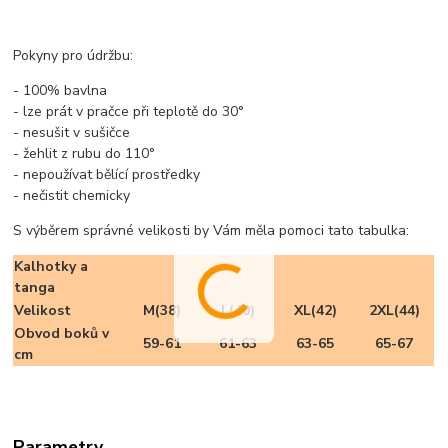
Pokyny pro údržbu:
- 100% bavlna
- lze prát v pračce při teplotě do 30°
- nesušit v sušičce
- žehlit z rubu do 110°
- nepoužívat bělící prostředky
- nečistit chemicky
S výběrem správné velikosti by Vám měla pomoci tato tabulka:
Kalhotky a
tanga
Velikost
M(38)
L(40)
XL(42)
2XL(44)
Obvod boků v
59-61
61-63
63-65
65-67
cm
Parametry