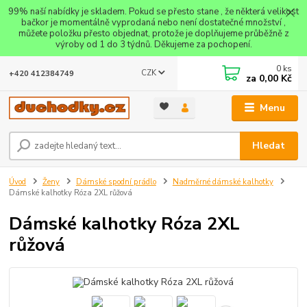
99% naší nabídky je skladem. Pokud se přesto stane , že některá velikost
bačkor je momentálně vyprodaná nebo není dostatečné množství ,
můžete položku přesto objednat, protože je doplňujeme průběžně z
výroby od 1 do 3 týdnů. Děkujeme za pochopení.
0
ks
CZK
+420 412384749
za
0,00 Kč
Menu
Hledat
Úvod
Ženy
Dámské spodní prádlo
Nadměrné dámské kalhotky
Dámské kalhotky Róza 2XL růžová
Dámské kalhotky Róza 2XL
růžová