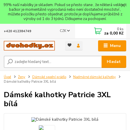
99% naší nabídky je skladem. Pokud se přesto stane , že některá velikost
bačkor je momentálně vyprodaná nebo není dostatečné množství ,
můžete položku přesto objednat, protože je doplňujeme průběžně z
výroby od 1 do 3 týdnů. Děkujeme za pochopení.
0
ks
CZK
+420 412384749
za
0,00 Kč
Menu
Hledat
Úvod
Ženy
Dámské spodní prádlo
Nadměrné dámské kalhotky
Dámské kalhotky Patricie 3XL bílá
Dámské kalhotky Patricie 3XL
bílá