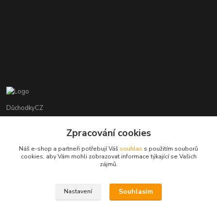
DůchodkyCZ
Jana Krejčí
Zpracování cookies
+420 412384749
Náš e-shop a partneři potřebují Váš
souhlas
s použitím souborů
cookies, aby Vám mohli zobrazovat informace týkající se Vašich
objednavky@duchodky.cz
zájmů.
Souhlasím
Nastavení