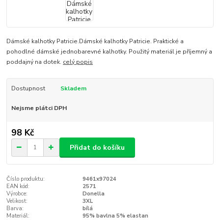
Dámské kalhotky Patricie.Dámské kalhotky Patricie. Praktické a
pohodlné dámské jednobarevné kalhotky. Použitý materiál je příjemný a
poddajný na dotek.
celý popis
Dostupnost
Skladem
Nejsme plátci DPH
98 Kč
Přidat do košíku
Číslo produktu:
9461x97024
EAN kód:
2571
Výrobce:
Donella
Velikost:
3XL
Barva:
bílá
Materiál:
95% bavlna 5% elastan