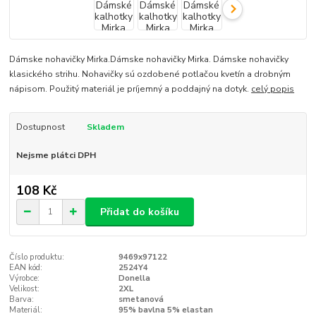
Dámske nohavičky Mirka.Dámske nohavičky Mirka. Dámske nohavičky
klasického strihu. Nohavičky sú ozdobené potlačou kvetín a drobným
nápisom. Použitý materiál je príjemný a poddajný na dotyk.
celý popis
Dostupnost
Skladem
Nejsme plátci DPH
108 Kč
Přidat do košíku
Číslo produktu:
9469x97122
EAN kód:
2524Y4
Výrobce:
Donella
Velikost:
2XL
Barva:
smetanová
Materiál:
95% bavlna 5% elastan