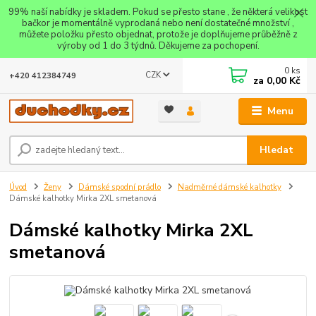
99% naší nabídky je skladem. Pokud se přesto stane , že některá velikost
bačkor je momentálně vyprodaná nebo není dostatečné množství ,
můžete položku přesto objednat, protože je doplňujeme průběžně z
výroby od 1 do 3 týdnů. Děkujeme za pochopení.
0
ks
CZK
+420 412384749
za
0,00 Kč
Menu
Hledat
Úvod
Ženy
Dámské spodní prádlo
Nadměrné dámské kalhotky
Dámské kalhotky Mirka 2XL smetanová
Dámské kalhotky Mirka 2XL
smetanová