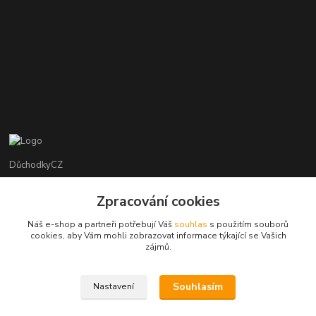
DůchodkyCZ
Jana Krejčí
Zpracování cookies
+420 412384749
Náš e-shop a partneři potřebují Váš
souhlas
s použitím souborů
cookies, aby Vám mohli zobrazovat informace týkající se Vašich
objednavky@duchodky.cz
zájmů.
Souhlasím
Nastavení