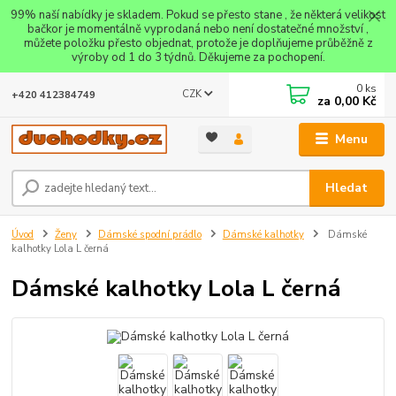
99% naší nabídky je skladem. Pokud se přesto stane , že některá velikost
bačkor je momentálně vyprodaná nebo není dostatečné množství ,
můžete položku přesto objednat, protože je doplňujeme průběžně z
výroby od 1 do 3 týdnů. Děkujeme za pochopení.
0
ks
CZK
+420 412384749
za
0,00 Kč
Menu
Hledat
Úvod
Ženy
Dámské spodní prádlo
Dámské kalhotky
Dámské
kalhotky Lola L černá
Dámské kalhotky Lola L černá