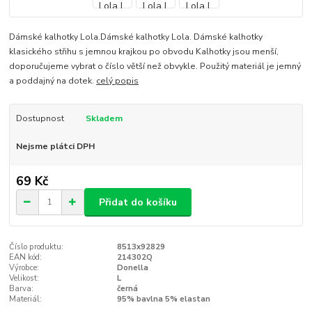
Dámské kalhotky Lola.Dámské kalhotky Lola. Dámské kalhotky
klasického střihu s jemnou krajkou po obvodu Kalhotky jsou menší,
doporučujeme vybrat o číslo větší než obvykle. Použitý materiál je jemný
a poddajný na dotek.
celý popis
Dostupnost
Skladem
Nejsme plátci DPH
69 Kč
Přidat do košíku
Číslo produktu:
8513x92829
EAN kód:
214302Q
Výrobce:
Donella
Velikost:
L
Barva:
černá
Materiál:
95% bavlna 5% elastan