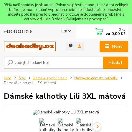
99% naší nabídky je skladem. Pokud se přesto stane , že některá velikost
bačkor je momentálně vyprodaná nebo není dostatečné množství ,
můžete položku přesto objednat, protože je doplňujeme průběžně z
výroby od 1 do 3 týdnů. Děkujeme za pochopení.
0
ks
CZK
+420 412384749
za
0,00 Kč
Menu
Hledat
Úvod
Ženy
Dámské spodní prádlo
Nadměrné dámské kalhotky
Dámské kalhotky Lili 3XL mátová
Dámské kalhotky Lili 3XL mátová