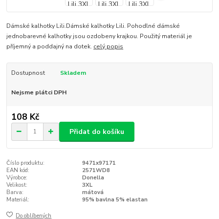
Dámské kalhotky Lili.Dámské kalhotky Lili. Pohodlné dámské
jednobarevné kalhotky jsou ozdobeny krajkou. Použitý materiál je
příjemný a poddajný na dotek.
celý popis
Dostupnost
Skladem
Nejsme plátci DPH
108 Kč
Přidat do košíku
Číslo produktu:
9471x97171
EAN kód:
2571WD8
Výrobce:
Donella
Velikost:
3XL
Barva:
mátová
Materiál:
95% bavlna 5% elastan
Do oblíbených