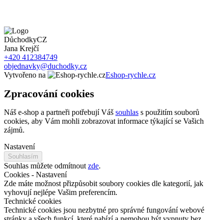
DůchodkyCZ
Jana Krejčí
+420 412384749
objednavky@duchodky.cz
Vytvořeno na
Eshop-rychle.cz
Zpracování cookies
Náš e-shop a partneři potřebují Váš
souhlas
s použitím souborů
cookies, aby Vám mohli zobrazovat informace týkající se Vašich
zájmů.
Nastavení
Souhlasím
Souhlas můžete odmítnout
zde
.
Cookies - Nastavení
Zde máte možnost přizpůsobit soubory cookies dle kategorií, jak
vyhovují nejlépe Vašim preferencím.
Technické cookies
Technické cookies jsou nezbytné pro správné fungování webové
stránky a všech funkcí, které nabízí a nemohou být vypnuty bez