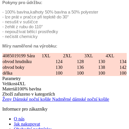
Pokyny pro údržbu:
- 100% bavlna,kalhoty 50% bavlna a 50% polyester
- lze prát v pračce při teplotě do 30°
- nesušit v sušičce
- žehlit z rubu do 110°
- nepoužívat bělící prostředky
- nečistit chemicky
Míry naměřené na výrobku:
4085019199 Sára
1XL
2XL
3XL
4XL
obvod hrudníku
124
128
130
134
obvod boky
130
136
138
142
délka
100
100
100
100
Parametry
Velikost
4XL
Materiál
100% bavlna
Zboží zařazeno v kategoriích
Ženy
Dámské noční košile
Nadměrné dámské noční košile
Informace pro zákazníky
O nás
Jak nakupovat