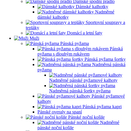
Dámské spodní prádlo
Dámské kalhotky
Nadměrné
dámské kalhotky
Sportovní soupravy a
tepláky
Domácí a letní šaty
Muži
Pánská pyžama
Pánská
pyžama s dlouhým rukávem
Pánská pyžama šortky
Nadměrná pánská
pyžama
Nadměrné pánské pyžamové kalhoty
Nadměrná pánská šortky pyžama
Pánské pyžamové
kalhoty
Pánská pyžama kapri
Pánské overaly na spaní
Pánské noční košile
Nadměrné
pánské noční košile