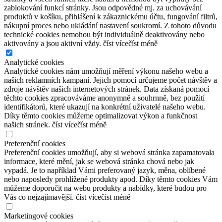
zablokování funkcí stránky. Jsou odpovědné mj. za uchovávání
produktů v košíku, přihlášení k zákaznickému účtu, fungování filtrů,
nákupní proces nebo ukládání nastavení soukromí. Z tohoto důvodu
technické cookies nemohou být individuálně deaktivovány nebo
aktivovány a jsou aktivní vždy.
číst více
číst méně
Analytické cookies
Analytické cookies nám umožňují měření výkonu našeho webu a
našich reklamních kampaní. Jejich pomocí určujeme počet návštěv a
zdroje návštěv našich internetových stránek. Data získaná pomocí
těchto cookies zpracováváme anonymně a souhrnně, bez použití
identifikátorů, které ukazují na konkrétní uživatelé našeho webu.
Díky těmto cookies můžeme optimalizovat výkon a funkčnost
našich stránek.
číst více
číst méně
Preferenční cookies
Preferenční cookies umožňují, aby si webová stránka zapamatovala
informace, které mění, jak se webová stránka chová nebo jak
vypadá. Je to například Vámi preferovaný jazyk, měna, oblíbené
nebo naposledy prohlížené produkty apod. Díky těmto cookies Vám
můžeme doporučit na webu produkty a nabídky, které budou pro
Vás co nejzajímavější.
číst více
číst méně
Marketingové cookies