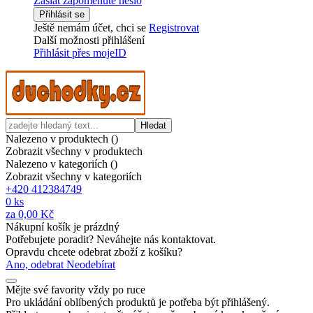
Zaslat zapomenuté heslo
Přihlásit se
Ještě nemám účet, chci se
Registrovat
Další možnosti přihlášení
Přihlásit přes mojeID
Hledat
Nalezeno v produktech (
)
Zobrazit všechny v produktech
Nalezeno v kategoriích (
)
Zobrazit všechny v kategoriích
+420 412384749
0
ks
za
0,00 Kč
Nákupní košík je prázdný
Potřebujete poradit? Neváhejte nás kontaktovat.
Opravdu chcete odebrat zboží z košíku?
Ano, odebrat
Neodebírat
Mějte své favority vždy po ruce
Pro ukládání oblíbených produktů je potřeba být přihlášený.