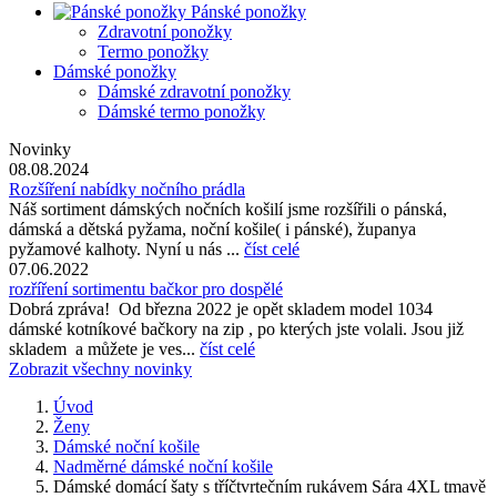
Pánské ponožky
Zdravotní ponožky
Termo ponožky
Dámské ponožky
Dámské zdravotní ponožky
Dámské termo ponožky
Novinky
08.08.2024
Rozšíření nabídky nočního prádla
Náš sortiment dámských nočních košilí jsme rozšířili o pánská,
dámská a dětská pyžama, noční košile( i pánské), županya
pyžamové kalhoty. Nyní u nás ...
číst celé
07.06.2022
rozříření sortimentu bačkor pro dospělé
Dobrá zpráva! Od března 2022 je opět skladem model 1034
dámské kotníkové bačkory na zip , po kterých jste volali. Jsou již
skladem a můžete je ves...
číst celé
Zobrazit všechny novinky
Úvod
Ženy
Dámské noční košile
Nadměrné dámské noční košile
Dámské domácí šaty s tříčtvrtečním rukávem Sára 4XL tmavě