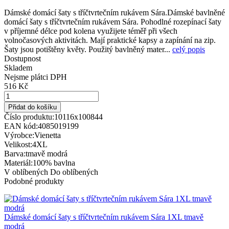
Dámské domácí šaty s tříčtvrtečním rukávem Sára.Dámské bavlněné
domácí šaty s tříčtvrtečním rukávem Sára. Pohodlné rozepínací šaty
v příjemné délce pod kolena využijete téměř při všech
volnočasových aktivitách. Mají praktické kapsy a zapínání na zip.
Šaty jsou potištěny květy. Použitý bavlněný mater...
celý popis
Dostupnost
Skladem
Nejsme plátci DPH
516 Kč
Přidat do košíku
Číslo produktu:
10116x100844
EAN kód:
4085019199
Výrobce:
Vienetta
Velikost:
4XL
Barva:
tmavě modrá
Materiál:
100% bavlna
V oblíbených
Do oblíbených
Podobné produkty
Dámské domácí šaty s tříčtvrtečním rukávem Sára 1XL tmavě
modrá