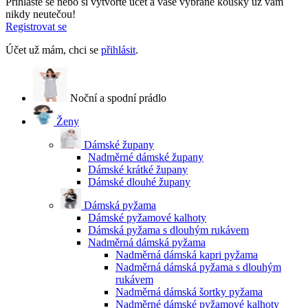
Přihlaste se nebo si vytvořte účet a vaše vybrané kousky už vám
nikdy neutečou!
Registrovat se
Účet už mám, chci se
přihlásit
.
Noční a spodní prádlo
Ženy
Dámské župany
Nadměrné dámské župany
Dámské krátké župany
Dámské dlouhé župany
Dámská pyžama
Dámské pyžamové kalhoty
Dámská pyžama s dlouhým rukávem
Nadměrná dámská pyžama
Nadměrná dámská kapri pyžama
Nadměrná dámská pyžama s dlouhým
rukávem
Nadměrná dámská šortky pyžama
Nadměrné dámské pyžamové kalhoty