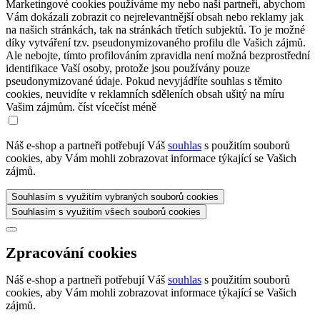
Marketingové cookies používáme my nebo naši partneři, abychom
Vám dokázali zobrazit co nejrelevantnější obsah nebo reklamy jak
na našich stránkách, tak na stránkách třetích subjektů. To je možné
díky vytváření tzv. pseudonymizovaného profilu dle Vašich zájmů.
Ale nebojte, tímto profilováním zpravidla není možná bezprostřední
identifikace Vaší osoby, protože jsou používány pouze
pseudonymizované údaje. Pokud nevyjádříte souhlas s těmito
cookies, neuvidíte v reklamních sděleních obsah ušitý na míru
Vašim zájmům.
číst více
číst méně
Náš e-shop a partneři potřebují Váš
souhlas
s použitím souborů
cookies, aby Vám mohli zobrazovat informace týkající se Vašich
zájmů.
Souhlasím s využitím vybraných souborů cookies
Souhlasím s využitím všech souborů cookies
Zpracování cookies
Náš e-shop a partneři potřebují Váš
souhlas
s použitím souborů
cookies, aby Vám mohli zobrazovat informace týkající se Vašich
zájmů.