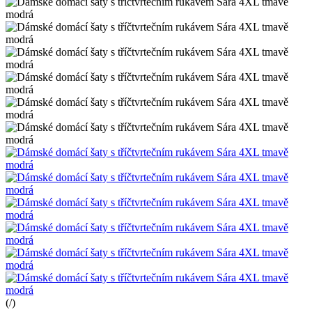
(
/
)