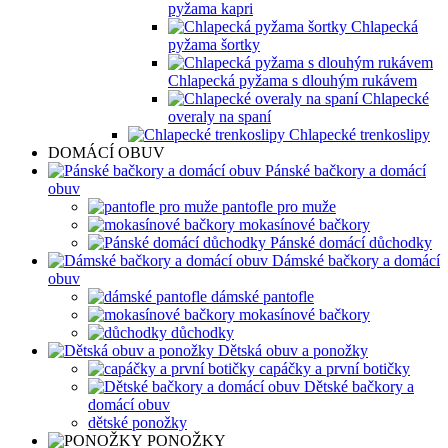
pyžama kapri
Chlapecká
pyžama šortky
Chlapecká pyžama s dlouhým rukávem
Chlapecké
overaly na spaní
Chlapecké trenkoslipy
DOMÁCÍ OBUV
Pánské bačkory a domácí
obuv
pantofle pro muže
mokasínové bačkory
Pánské domácí důchodky
Dámské bačkory a domácí
obuv
dámské pantofle
mokasínové bačkory
důchodky
Dětská obuv a ponožky
capáčky a první botičky
Dětské bačkory a
domácí obuv
dětské ponožky
PONOŽKY