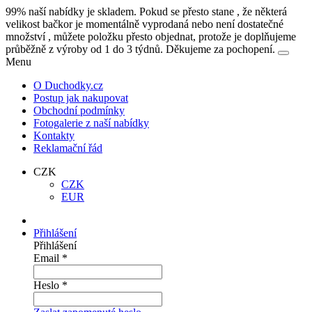
99% naší nabídky je skladem. Pokud se přesto stane , že některá
velikost bačkor je momentálně vyprodaná nebo není dostatečné
množství , můžete položku přesto objednat, protože je doplňujeme
průběžně z výroby od 1 do 3 týdnů. Děkujeme za pochopení.
Menu
O Duchodky.cz
Postup jak nakupovat
Obchodní podmínky
Fotogalerie z naší nabídky
Kontakty
Reklamační řád
CZK
CZK
EUR
Přihlášení
Přihlášení
Email
*
Heslo
*