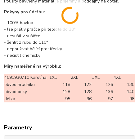
Použitý bavlněný materiál je příjemný a poddajný na dotek.
Pokyny pro údržbu:
- 100% bavlna
- lze prát v pračce při teplotě do 30°
- nesušit v sušičce
- žehlit z rubu do 110°
- nepoužívat bělící prostředky
- nečistit chemicky
Míry naměřené na výrobku:
4091930710 Karolína
1XL
2XL
3XL
4XL
obvod hrudníku
118
122
126
130
obvod boky
128
128
136
140
délka
95
96
97
98
Parametry