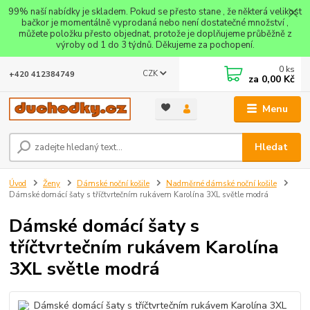
99% naší nabídky je skladem. Pokud se přesto stane , že některá velikost
bačkor je momentálně vyprodaná nebo není dostatečné množství ,
můžete položku přesto objednat, protože je doplňujeme průběžně z
výroby od 1 do 3 týdnů. Děkujeme za pochopení.
0
ks
CZK
+420 412384749
za
0,00 Kč
Menu
Hledat
Úvod
Ženy
Dámské noční košile
Nadměrné dámské noční košile
Dámské domácí šaty s tříčtvrtečním rukávem Karolína 3XL světle modrá
Dámské domácí šaty s
tříčtvrtečním rukávem Karolína
3XL světle modrá