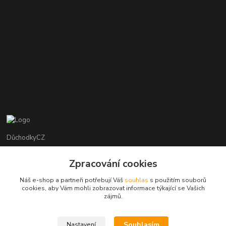
DůchodkyCZ
Jana Krejčí
Zpracování cookies
+420 412384749
Náš e-shop a partneři potřebují Váš
souhlas
s použitím souborů
cookies, aby Vám mohli zobrazovat informace týkající se Vašich
objednavky@duchodky.cz
zájmů.
Souhlasím
Nastavení