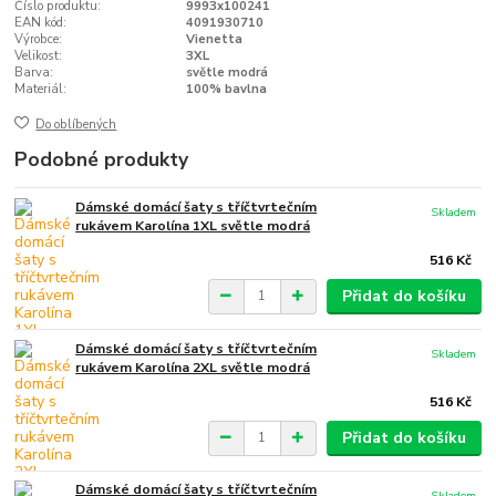
Číslo produktu:
9993x100241
EAN kód:
4091930710
Výrobce:
Vienetta
Velikost:
3XL
Barva:
světle modrá
Materiál:
100% bavlna
Do oblíbených
Podobné produkty
Dámské domácí šaty s tříčtvrtečním
Skladem
rukávem Karolína 1XL světle modrá
516 Kč
Přidat do košíku
Dámské domácí šaty s tříčtvrtečním
Skladem
rukávem Karolína 2XL světle modrá
516 Kč
Přidat do košíku
Dámské domácí šaty s tříčtvrtečním
Skladem