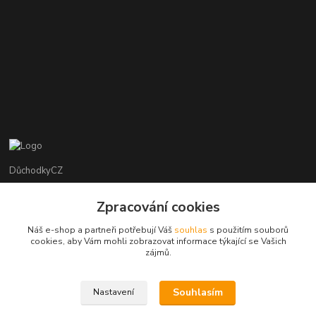
DůchodkyCZ
Jana Krejčí
Zpracování cookies
+420 412384749
Náš e-shop a partneři potřebují Váš
souhlas
s použitím souborů
cookies, aby Vám mohli zobrazovat informace týkající se Vašich
objednavky@duchodky.cz
zájmů.
Souhlasím
Nastavení