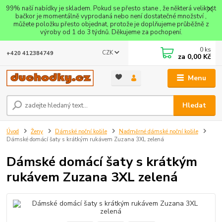
99% naší nabídky je skladem. Pokud se přesto stane , že některá velikost
bačkor je momentálně vyprodaná nebo není dostatečné množství ,
můžete položku přesto objednat, protože je doplňujeme průběžně z
výroby od 1 do 3 týdnů. Děkujeme za pochopení.
0
ks
CZK
+420 412384749
za
0,00 Kč
Menu
Hledat
Úvod
Ženy
Dámské noční košile
Nadměrné dámské noční košile
Dámské domácí šaty s krátkým rukávem Zuzana 3XL zelená
Dámské domácí šaty s krátkým
rukávem Zuzana 3XL zelená