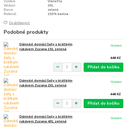
Výrobce:
Vienetta
Velikost:
3XL
Barva:
zelená
Materiál:
100% bavlna
Do oblíbených
Podobné produkty
Dámské domácí šaty s krátkým
Skladem
rukávem Zuzana 1XL zelená
446 Kč
Přidat do košíku
Dámské domácí šaty s krátkým
Skladem
rukávem Zuzana 2XL zelená
446 Kč
Přidat do košíku
Dámské domácí šaty s krátkým
Skladem
rukávem Zuzana 4XL zelená