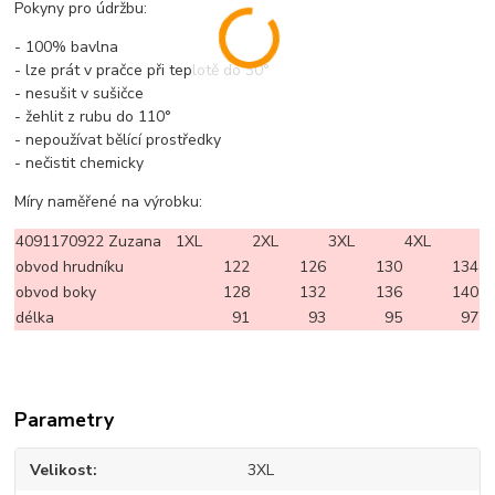
Pokyny pro údržbu:
- 100% bavlna
- lze prát v pračce při teplotě do 30°
- nesušit v sušičce
- žehlit z rubu do 110°
- nepoužívat bělící prostředky
- nečistit chemicky
Míry naměřené na výrobku:
4091170922 Zuzana
1XL
2XL
3XL
4XL
obvod hrudníku
122
126
130
134
obvod boky
128
132
136
140
délka
91
93
95
97
Parametry
Velikost
3XL