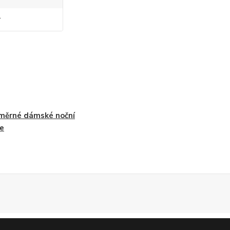
r
měrné dámské noční
le