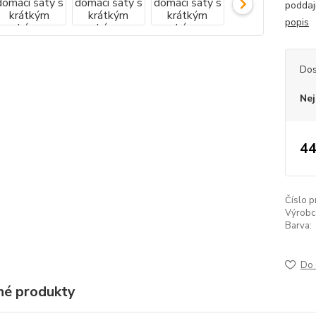
poddajn
popis
Dos
Nej
44
Číslo p
Výrobc
Barva:
Do 
é produkty