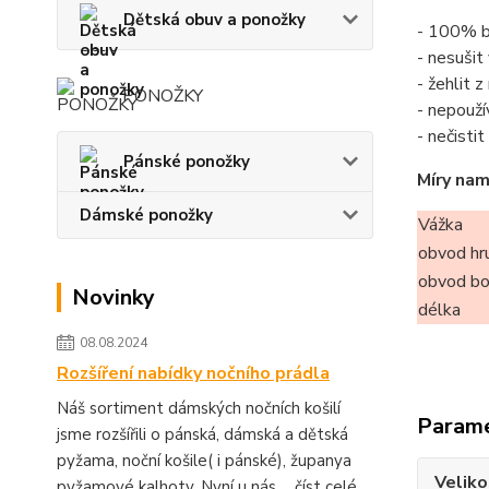
Dětská obuv a ponožky
- 100% b
- nesušit
- žehlit 
PONOŽKY
- nepouží
- nečisti
Pánské ponožky
Míry nam
Dámské ponožky
Vážka
obvod hr
obvod b
Novinky
délka
08.08.2024
Rozšíření nabídky nočního prádla
Náš sortiment dámských nočních košilí
Param
jsme rozšířili o pánská, dámská a dětská
pyžama, noční košile( i pánské), županya
Veliko
pyžamové kalhoty. Nyní u nás ...
číst celé