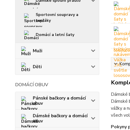
Dámské spodní prádlo
Sportovní soupravy a
tepláky
Domácí a letní šaty
Muži
Kompl
Děti
Komple
DOMÁCÍ OBUV
Dámské b
Pánské bačkory a domácí
Dámské b
obuv
vážky a n
všech vol
Dámské bačkory a domácí
obuv
Pokyny p