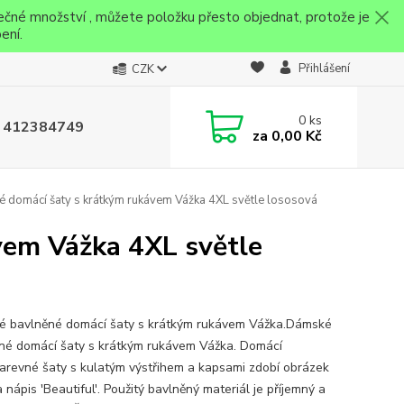
ečné množství , můžete položku přesto objednat, protože je
ení.
Přihlášení
CZK
0
ks
 412384749
za
0,00 Kč
domácí šaty s krátkým rukávem Vážka 4XL světle lososová
vem Vážka 4XL světle
 bavlněné domácí šaty s krátkým rukávem Vážka.Dámské
né domácí šaty s krátkým rukávem Vážka. Domácí
arevné šaty s kulatým výstřihem a kapsami zdobí obrázek
 nápis 'Beautiful'. Použitý bavlněný materiál je příjemný a