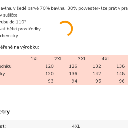
avlna, v šedé barvě 70% bavlna, 30% polyester- lze prát v pra
 v sušičce
z rubu do 110°
vat bělící prostředky
t chemicky
ěřené na výrobku:
1XL
2XL
3XL
4XL
udníku
120
126
132
138
oky
130
136
142
148
93
94
95
96
etry
st
4XL