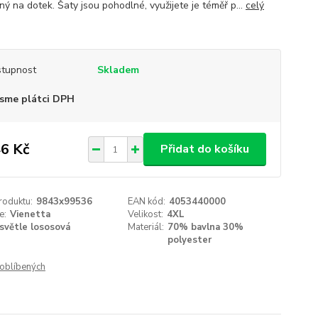
ý na dotek. Šaty jsou pohodlné, využijete je téměř p...
celý
tupnost
Skladem
sme plátci DPH
6 Kč
Přidat do košíku
roduktu:
9843x99536
EAN kód:
4053440000
e:
Vienetta
Velikost:
4XL
světle lososová
Materiál:
70% bavlna 30%
polyester
oblíbených