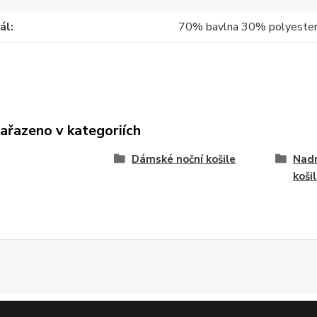
ál
70% bavlna 30% polyeste
zařazeno v kategoriích
Dámské noční košile
Nad
koši