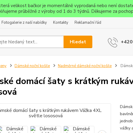
ěkterá velikost bačkor je momentálně vyprodaná nebo není dostat
lňujeme průběžně z výroby od 1 do 3 týdnů. Děkujeme za pochop
Fotogalerie z naší nabídky
Kontakty
Reklamační řád
Hledat
+420
Ženy
Dámské noční košile
Nadměrné dámské noční košile
Dámské 
ké domácí šaty s krátkým ruká
sová
Dámské
bavlně
jednob
vážky a