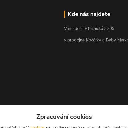
Kde nás najdete
Varnsdorf, Ptáčnická 3209
v prodejně Kočárky a Baby Mark
Zpracování cookies
eři potřebují Váš
souhlas
s použitím souborů cookies, aby Vám mohli z