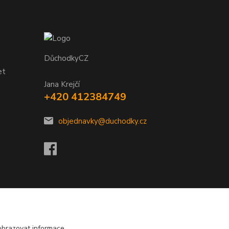
DůchodkyCZ
et
Jana Krejčí
+420 412384749
objednavky@duchodky.cz
obrazovat informace