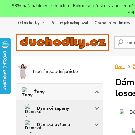
99% naší nabídky je skladem. Pokud se přesto stane , že n
dop
O Duchodky.cz
Postup jak nakupovat
Obchodní podmínky
Úvod
Noční a spodní prádlo
Dáms
loso
Ženy
Dámské župany
Dámská pyžama