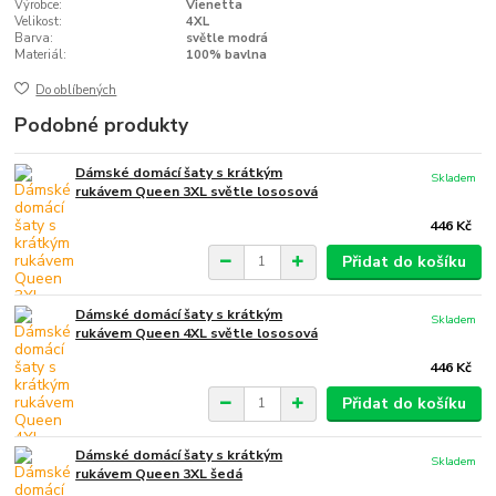
Výrobce:
Vienetta
Velikost:
4XL
Barva:
světle modrá
Materiál:
100% bavlna
Do oblíbených
Podobné produkty
Dámské domácí šaty s krátkým
Skladem
rukávem Queen 3XL světle lososová
446 Kč
Přidat do košíku
Dámské domácí šaty s krátkým
Skladem
rukávem Queen 4XL světle lososová
446 Kč
Přidat do košíku
Dámské domácí šaty s krátkým
Skladem
rukávem Queen 3XL šedá