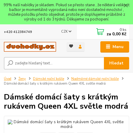
99% naší nabídky je skladem. Pokud se přesto stane , že některá velikost
bačkor je momentálně vyprodaná nebo není dostatečné množství ,
můžete položku přesto objednat, protože je doplňujeme průběžně z
výroby od 1 do 3 týdnů. Děkujeme za pochopení.
0
ks
CZK
+420 412384749
za
0,00 Kč
Menu
Hledat
Úvod
Ženy
Dámské noční košile
Nadměrné dámské noční košile
Dámské domácí šaty s krátkým rukávem Queen 4XL světle modrá
Dámské domácí šaty s krátkým
rukávem Queen 4XL světle modrá