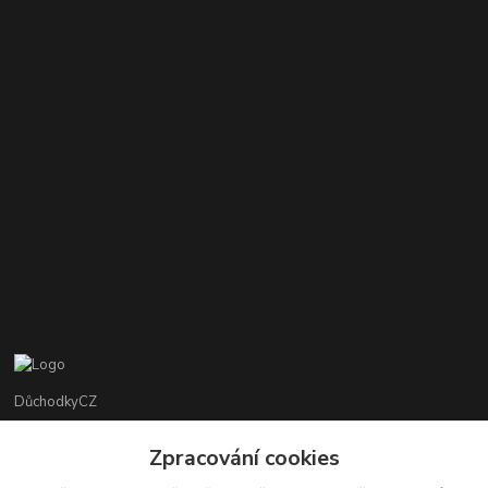
DůchodkyCZ
Jana Krejčí
Zpracování cookies
+420 412384749