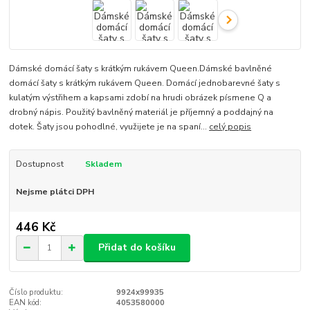
Dámské domácí šaty s krátkým rukávem Queen.Dámské bavlněné
domácí šaty s krátkým rukávem Queen. Domácí jednobarevné šaty s
kulatým výstřihem a kapsami zdobí na hrudi obrázek písmene Q a
drobný nápis. Použitý bavlněný materiál je příjemný a poddajný na
dotek. Šaty jsou pohodlné, využijete je na spaní...
celý popis
Dostupnost
Skladem
Nejsme plátci DPH
446 Kč
Přidat do košíku
Číslo produktu:
9924x99935
EAN kód:
4053580000