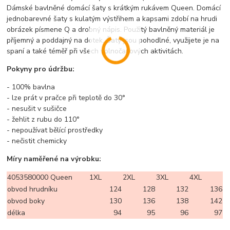
Dámské bavlněné domácí šaty s krátkým rukávem Queen. Domácí
jednobarevné šaty s kulatým výstřihem a kapsami zdobí na hrudi
obrázek písmene Q a drobný nápis. Použitý bavlněný materiál je
příjemný a poddajný na dotek. Šaty jsou pohodlné, využijete je na
spaní a také téměř při všech volnočasových aktivitách.
Pokyny pro údržbu:
- 100% bavlna
- lze prát v pračce při teplotě do 30°
- nesušit v sušičce
- žehlit z rubu do 110°
- nepoužívat bělící prostředky
- nečistit chemicky
Míry naměřené na výrobku:
4053580000 Queen
1XL
2XL
3XL
4XL
obvod hrudníku
124
128
132
136
obvod boky
130
136
138
142
délka
94
95
96
97