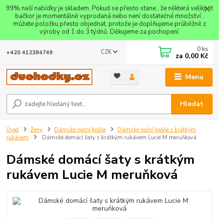
99% naší nabídky je skladem. Pokud se přesto stane , že některá velikost
bačkor je momentálně vyprodaná nebo není dostatečné množství ,
můžete položku přesto objednat, protože je doplňujeme průběžně z
výroby od 1 do 3 týdnů. Děkujeme za pochopení.
0
ks
CZK
+420 412384749
za
0,00 Kč
Menu
Hledat
Úvod
Ženy
Dámské noční košile
Dámské noční košile s krátkým
rukávem
Dámské domácí šaty s krátkým rukávem Lucie M meruňková
Dámské domácí šaty s krátkým
rukávem Lucie M meruňková