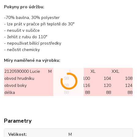
Pokyny pro údržbu:
-70% bavlna, 30% polyester
- lze prát v pračce při teplotě do 30°
- nesušit v sušičce
- žehlit z rubu do 110°
- nepoužívat bělící prostředky
- nečistit chemicky
Míry naměřené na výrobku:
2120590000 Lucie
M
L
XL
XXL
obvod hrudníku
98
100
104
108
obvod boky
108
116
120
124
délka
88
88
88
88
Parametry
Velikost
M