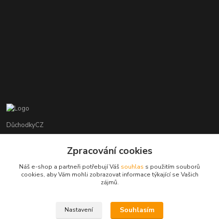
DůchodkyCZ
Jana Krejčí
Zpracování cookies
+420 412384749
Náš e-shop a partneři potřebují Váš
souhlas
s použitím souborů
cookies, aby Vám mohli zobrazovat informace týkající se Vašich
objednavky@duchodky.cz
zájmů.
Souhlasím
Nastavení