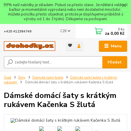
99% naší nabídky je skladem. Pokud se přesto stane , že některá velikost
bačkor je momentálně vyprodaná nebo není dostatečné množství ,
můžete položku přesto objednat, protože je doplňujeme průběžně z
výroby od 1 do 3 týdnů. Děkujeme za pochopení.
0
ks
CZK
+420 412384749
za
0,00 Kč
Menu
Hledat
Úvod
Ženy
Dámské noční košile
Dámské noční košile s krátkým
rukávem
Dámské domácí šaty s krátkým rukávem Kačenka S žlutá
Dámské domácí šaty s krátkým
rukávem Kačenka S žlutá