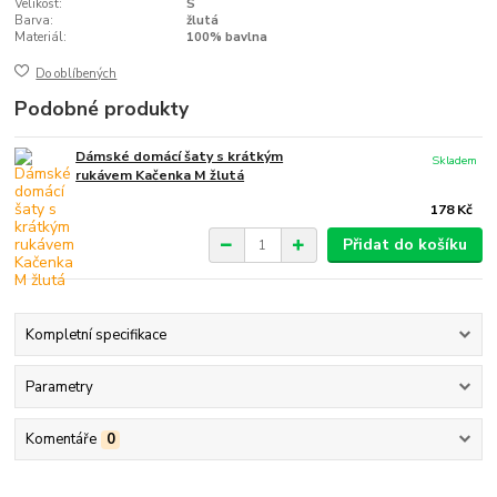
Velikost:
S
Barva:
žlutá
Materiál:
100% bavlna
Do oblíbených
Podobné produkty
Dámské domácí šaty s krátkým
Skladem
rukávem Kačenka M žlutá
178 Kč
Přidat do košíku
Kompletní specifikace
Parametry
Komentáře
0