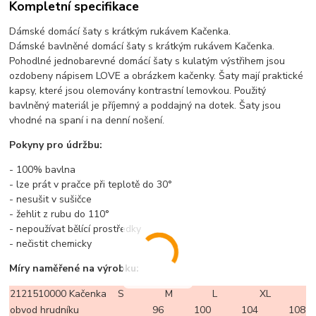
Kompletní specifikace
Dámské domácí šaty s krátkým rukávem Kačenka.
Dámské bavlněné domácí šaty s krátkým rukávem Kačenka.
Pohodlné jednobarevné domácí šaty s kulatým výstřihem jsou
ozdobeny nápisem LOVE a obrázkem kačenky. Šaty mají praktické
kapsy, které jsou olemovány kontrastní lemovkou. Použitý
bavlněný materiál je příjemný a poddajný na dotek. Šaty jsou
vhodné na spaní i na denní nošení.
Pokyny pro údržbu:
- 100% bavlna
- lze prát v pračce při teplotě do 30°
- nesušit v sušičce
- žehlit z rubu do 110°
- nepoužívat bělící prostředky
- nečistit chemicky
Míry naměřené na výrobku:
2121510000 Kačenka
S
M
L
XL
obvod hrudníku
96
100
104
108