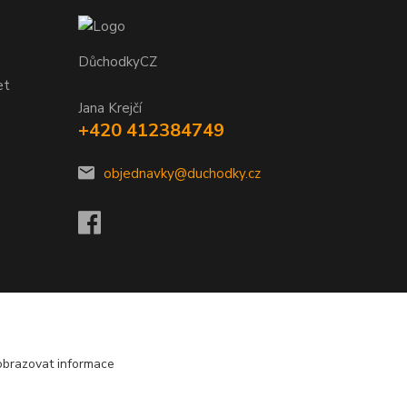
DůchodkyCZ
et
Jana Krejčí
+420 412384749
objednavky@duchodky.cz
obrazovat informace