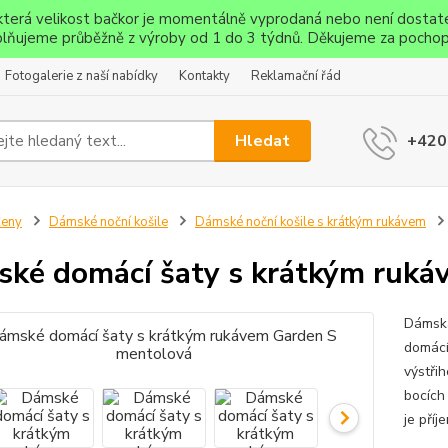
ěkterá velikost bačkor je momentálně vyprodaná nebo není dostat
lňujeme průběžně z výroby od 1 do 3 týdnů. Děkujeme za pochop
Fotogalerie z naší nabídky
Kontakty
Reklamační řád
Hledat
+420
Ženy
Dámské noční košile
Dámské noční košile s krátkým rukávem
ké domácí šaty s krátkým ruká
Dámská
domácí
výstři
bocích
je pří