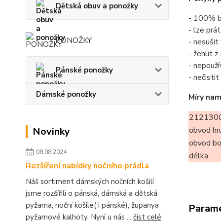
Dětská obuv a ponožky
- 100% b
- lze prá
PONOŽKY
- nesušit
- žehlit 
- nepouží
Pánské ponožky
- nečisti
Dámské ponožky
Míry nam
2121300
Novinky
obvod hr
obvod b
08.08.2024
délka
Rozšíření nabídky nočního prádla
Náš sortiment dámských nočních košilí
jsme rozšířili o pánská, dámská a dětská
pyžama, noční košile( i pánské), županya
Param
pyžamové kalhoty. Nyní u nás ...
číst celé