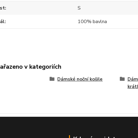
st
S
ál
100% bavlna
zařazeno v kategoriích
Dámské noční košile
Dáms
krá