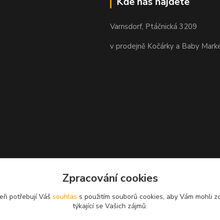
Kde nás najdete
Varnsdorf, Ptáčnická 3209
v prodejně Kočárky a Baby Mark
Zpracování cookies
eři potřebují Váš
souhlas
s použitím souborů cookies, aby Vám mohli z
týkající se Vašich zájmů.