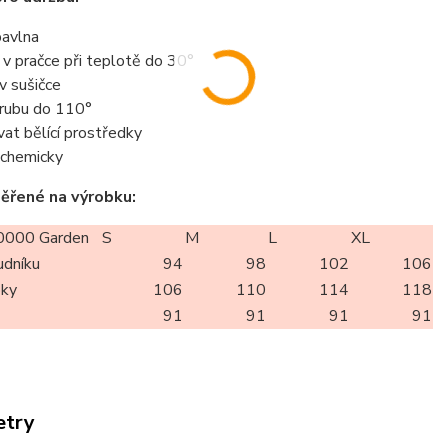
avlna
t v pračce při teplotě do 30°
 v sušičce
z rubu do 110°
vat bělící prostředky
t chemicky
ěřené na výrobku:
000 Garden
S
M
L
XL
udníku
94
98
102
106
oky
106
110
114
118
91
91
91
91
etry