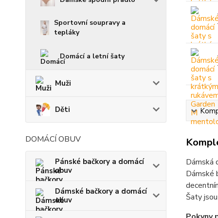
Sportovní soupravy a
tepláky
Domácí a letní šaty
Muži
Děti
Kompl
DOMÁCÍ OBUV
Komple
Pánské bačkory a domácí
Dámská d
obuv
Dámské b
decentním
Dámské bačkory a domácí
Šaty jsou
obuv
Pokyny p