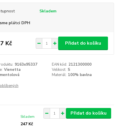
tupnost
Skladem
sme plátci DPH
7 Kč
Přidat do košíku
roduktu:
9163x95337
EAN kód:
2121300000
e:
Vienetta
Velikost:
S
mentolová
Materiál:
100% bavlna
oblíbených
Přidat do košíku
Skladem
247 Kč