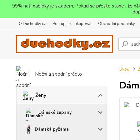
99% naší nabídky je skladem. Pokud se přesto stane , že n
dop
O Duchodky.cz
Postup jak nakupovat
Obchodní podmínky
Úvod
Noční a spodní prádlo
Dáms
Ženy
Dámské župany
Dámská pyžama