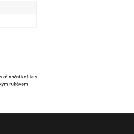
ké noční košile s
tkým rukávem