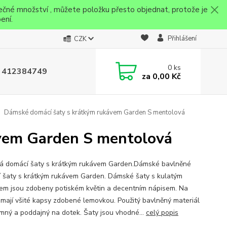
ečné množství , můžete položku přesto objednat, protože je
ení.
Přihlášení
CZK
0
ks
 412384749
za
0,00 Kč
Dámské domácí šaty s krátkým rukávem Garden S mentolová
vem Garden S mentolová
 domácí šaty s krátkým rukávem Garden.Dámské bavlněné
 šaty s krátkým rukávem Garden. Dámské šaty s kulatým
hem jsou zdobeny potiském květin a decentním nápisem. Na
 mají všité kapsy zdobené lemovkou. Použitý bavlněný materiál
jemný a poddajný na dotek. Šaty jsou vhodné...
celý popis