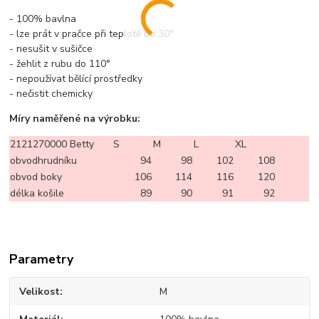
- 100% bavlna
- lze prát v pračce při teplotě do 30°
- nesušit v sušičce
- žehlit z rubu do 110°
- nepoužívat bělící prostředky
- nečistit chemicky
Míry naměřené na výrobku:
2121270000 Betty
S
M
L
XL
obvodhrudníku
94
98
102
108
obvod boky
106
114
116
120
délka košile
89
90
91
92
Parametry
Velikost
M