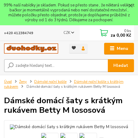
99% naší nabídky je skladem. Pokud se přesto stane , že některá velikost
bačkor je momentálně vyprodaná nebo není dostatečné množství ,
můžete položku přesto objednat, protože je doplňujeme průběžně z
výroby od 1 do 3 týdnů. Děkujeme za pochopení.
0
ks
CZK
+420 412384749
za
0,00 Kč
Menu
Hledat
Úvod
Ženy
Dámské noční košile
Dámské noční košile s krátkým
rukávem
Dámské domácí šaty s krátkým rukávem Betty M lososová
Dámské domácí šaty s krátkým
rukávem Betty M lososová