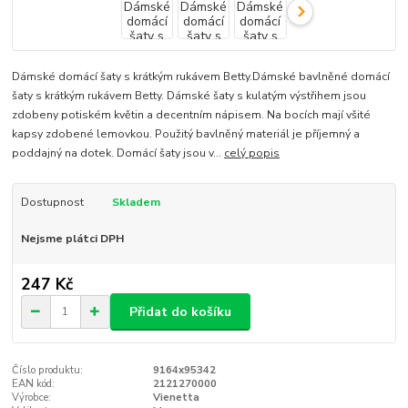
Dámské domácí šaty s krátkým rukávem Betty.Dámské bavlněné domácí
šaty s krátkým rukávem Betty. Dámské šaty s kulatým výstřihem jsou
zdobeny potiském květin a decentním nápisem. Na bocích mají všité
kapsy zdobené lemovkou. Použitý bavlněný materiál je příjemný a
poddajný na dotek. Domácí šaty jsou v...
celý popis
Dostupnost
Skladem
Nejsme plátci DPH
247 Kč
Přidat do košíku
Číslo produktu:
9164x95342
EAN kód:
2121270000
Výrobce:
Vienetta