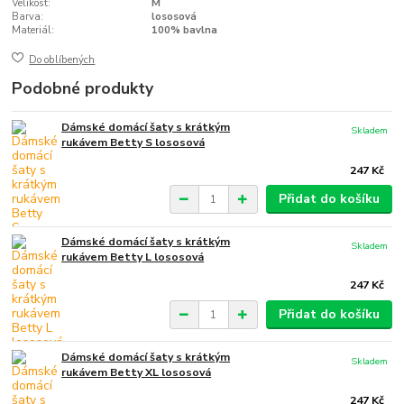
Velikost:
M
Barva:
lososová
Materiál:
100% bavlna
Do oblíbených
Podobné produkty
Dámské domácí šaty s krátkým
Skladem
rukávem Betty S lososová
247 Kč
Přidat do košíku
Dámské domácí šaty s krátkým
Skladem
rukávem Betty L lososová
247 Kč
Přidat do košíku
Dámské domácí šaty s krátkým
Skladem
rukávem Betty XL lososová
247 Kč