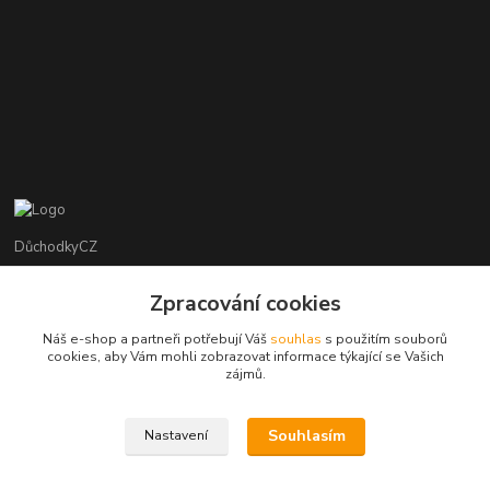
DůchodkyCZ
Jana Krejčí
Zpracování cookies
+420 412384749
Náš e-shop a partneři potřebují Váš
souhlas
s použitím souborů
cookies, aby Vám mohli zobrazovat informace týkající se Vašich
objednavky@duchodky.cz
zájmů.
Souhlasím
Nastavení