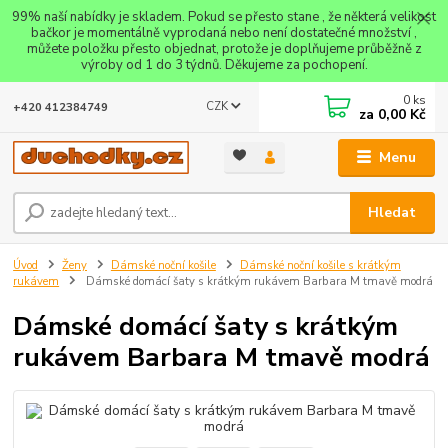
99% naší nabídky je skladem. Pokud se přesto stane , že některá velikost
bačkor je momentálně vyprodaná nebo není dostatečné množství ,
můžete položku přesto objednat, protože je doplňujeme průběžně z
výroby od 1 do 3 týdnů. Děkujeme za pochopení.
0
ks
CZK
+420 412384749
za
0,00 Kč
Menu
Hledat
Úvod
Ženy
Dámské noční košile
Dámské noční košile s krátkým
rukávem
Dámské domácí šaty s krátkým rukávem Barbara M tmavě modrá
Dámské domácí šaty s krátkým
rukávem Barbara M tmavě modrá