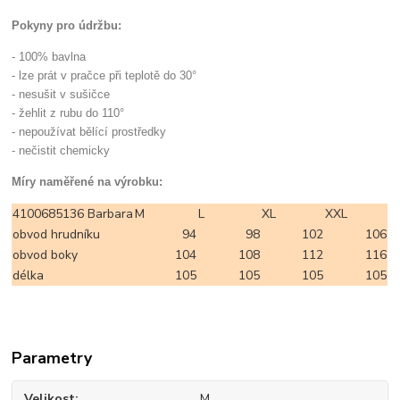
Pokyny pro údržbu:
- 100% bavlna
- lze prát v pračce při teplotě do 30°
- nesušit v sušičce
- žehlit z rubu do 110°
- nepoužívat bělící prostředky
- nečistit chemicky
Míry naměřené na výrobku:
4100685136 Barbara
M
L
XL
XXL
obvod hrudníku
94
98
102
106
obvod boky
104
108
112
116
délka
105
105
105
105
Parametry
Velikost
M