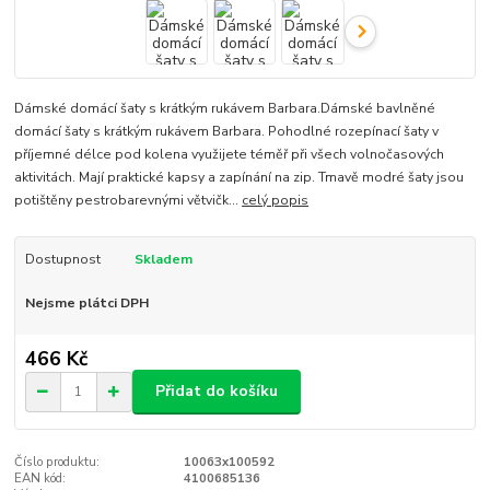
Dámské domácí šaty s krátkým rukávem Barbara.Dámské bavlněné
domácí šaty s krátkým rukávem Barbara. Pohodlné rozepínací šaty v
příjemné délce pod kolena využijete téměř při všech volnočasových
aktivitách. Mají praktické kapsy a zapínání na zip. Tmavě modré šaty jsou
potištěny pestrobarevnými větvičk...
celý popis
Dostupnost
Skladem
Nejsme plátci DPH
466 Kč
Přidat do košíku
Číslo produktu:
10063x100592
EAN kód:
4100685136