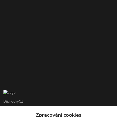
DůchodkyCZ
Jana Krejčí
Zpracování cookies