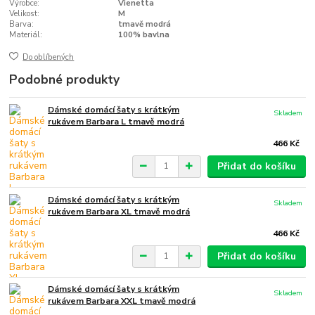
Výrobce:
Vienetta
Velikost:
M
Barva:
tmavě modrá
Materiál:
100% bavlna
Do oblíbených
Podobné produkty
Dámské domácí šaty s krátkým
Skladem
rukávem Barbara L tmavě modrá
466 Kč
Přidat do košíku
Dámské domácí šaty s krátkým
Skladem
rukávem Barbara XL tmavě modrá
466 Kč
Přidat do košíku
Dámské domácí šaty s krátkým
Skladem
rukávem Barbara XXL tmavě modrá