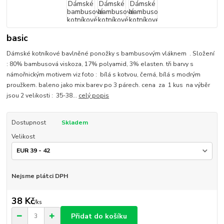
basic
Dámské kotníkové bavlněné ponožky s bambusovým vláknem . Složení
: 80% bambusová viskoza, 17% polyamid, 3% elasten. tři barvy s
námořnickým motivem viz foto : bílá s kotvou, černá, bílá s modrým
proužkem. baleno jako mix barev po 3 párech. cena za 1 kus na výběr
jsou 2 velikosti : 35-38...
celý popis
Dostupnost
Skladem
Velikost
Nejsme plátci DPH
38 Kč
/
ks
Přidat do košíku