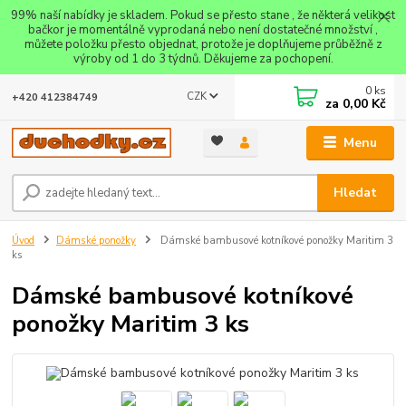
99% naší nabídky je skladem. Pokud se přesto stane , že některá velikost
bačkor je momentálně vyprodaná nebo není dostatečné množství ,
můžete položku přesto objednat, protože je doplňujeme průběžně z
výroby od 1 do 3 týdnů. Děkujeme za pochopení.
0
ks
CZK
+420 412384749
za
0,00 Kč
Menu
Hledat
Úvod
Dámské ponožky
Dámské bambusové kotníkové ponožky Maritim 3
ks
Dámské bambusové kotníkové
ponožky Maritim 3 ks