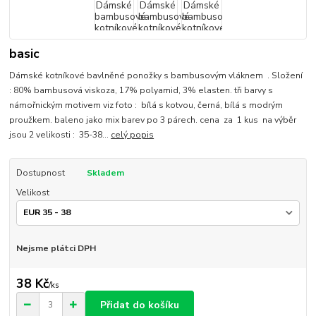
basic
Dámské kotníkové bavlněné ponožky s bambusovým vláknem . Složení
: 80% bambusová viskoza, 17% polyamid, 3% elasten. tři barvy s
námořnickým motivem viz foto : bílá s kotvou, černá, bílá s modrým
proužkem. baleno jako mix barev po 3 párech. cena za 1 kus na výběr
jsou 2 velikosti : 35-38...
celý popis
Dostupnost
Skladem
Velikost
Nejsme plátci DPH
38 Kč
/
ks
Přidat do košíku