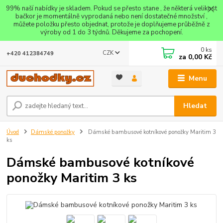
99% naší nabídky je skladem. Pokud se přesto stane , že některá velikost
bačkor je momentálně vyprodaná nebo není dostatečné množství ,
můžete položku přesto objednat, protože je doplňujeme průběžně z
výroby od 1 do 3 týdnů. Děkujeme za pochopení.
0
ks
CZK
+420 412384749
za
0,00 Kč
Menu
Hledat
Úvod
Dámské ponožky
Dámské bambusové kotníkové ponožky Maritim 3
ks
Dámské bambusové kotníkové
ponožky Maritim 3 ks