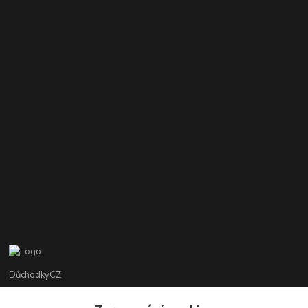
DůchodkyCZ
Jana Krejčí