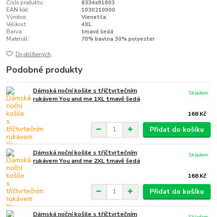
Číslo produktu:
8334x91803
EAN kód:
1030210000
Výrobce:
Vienetta
Velikost:
4XL
Barva:
tmavě šedá
Materiál:
70% bavlna 30% polyester
Do oblíbených
Podobné produkty
Dámská noční košile s tříčtvrtečním
Skladem
rukávem You and me 1XL tmavě šedá
168 Kč
Přidat do košíku
Dámská noční košile s tříčtvrtečním
Skladem
rukávem You and me 2XL tmavě šedá
168 Kč
Přidat do košíku
Dámská noční košile s tříčtvrtečním
Skladem