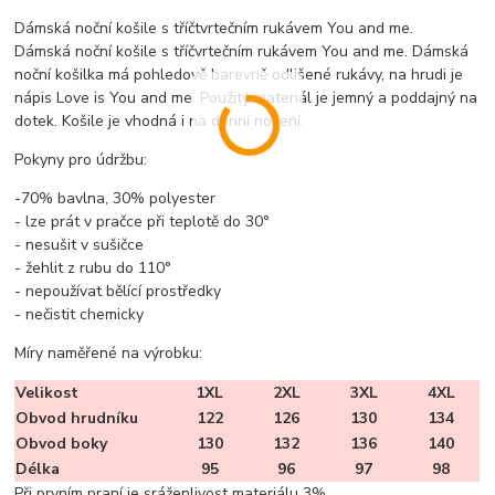
Dámská noční košile s tříčtvrtečním rukávem You and me.
Dámská noční košile s tříčvrtečním rukávem You and me. Dámská
noční košilka má pohledově barevně odlišené rukávy, na hrudi je
nápis Love is You and me. Použitý materiál je jemný a poddajný na
dotek. Košile je vhodná i na denní nošení.
Pokyny pro údržbu:
-70% bavlna, 30% polyester
- lze prát v pračce při teplotě do 30°
- nesušit v sušičce
- žehlit z rubu do 110°
- nepoužívat bělící prostředky
- nečistit chemicky
Míry naměřené na výrobku:
Velikost
1XL
2XL
3XL
4XL
Obvod hrudníku
122
126
130
134
Obvod boky
130
132
136
140
Délka
95
96
97
98
Při prvním praní je sráženlivost materiálu 3%.