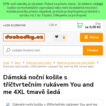
99% naší nabídky je skladem. Pokud se přesto stane , že některá velikost
bačkor je momentálně vyprodaná nebo není dostatečné množství ,
můžete položku přesto objednat, protože je doplňujeme průběžně z
výroby od 1 do 3 týdnů. Děkujeme za pochopení.
0
ks
CZK
+420 412384749
za
0,00 Kč
Menu
Hledat
Úvod
Ženy
Dámské noční košile
Nadměrné dámské noční košile
Dámská noční košile s tříčtvrtečním rukávem You and me 4XL tmavě šedá
Dámská noční košile s
tříčtvrtečním rukávem You and
me 4XL tmavě šedá