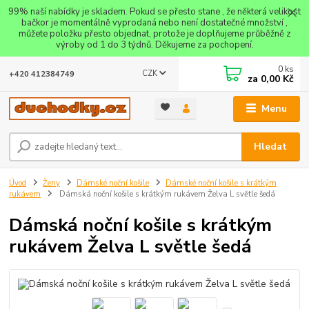
99% naší nabídky je skladem. Pokud se přesto stane , že některá velikost
bačkor je momentálně vyprodaná nebo není dostatečné množství ,
můžete položku přesto objednat, protože je doplňujeme průběžně z
výroby od 1 do 3 týdnů. Děkujeme za pochopení.
0
ks
CZK
+420 412384749
za
0,00 Kč
Menu
Hledat
Úvod
Ženy
Dámské noční košile
Dámské noční košile s krátkým
rukávem
Dámská noční košile s krátkým rukávem Želva L světle šedá
Dámská noční košile s krátkým
rukávem Želva L světle šedá