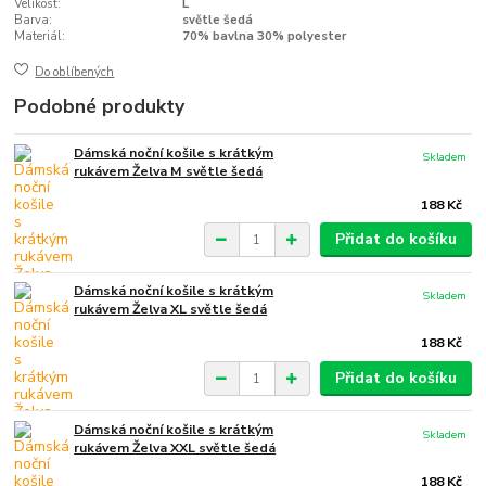
Velikost:
L
Barva:
světle šedá
Materiál:
70% bavlna 30% polyester
Do oblíbených
Podobné produkty
Dámská noční košile s krátkým
Skladem
rukávem Želva M světle šedá
188 Kč
Přidat do košíku
Dámská noční košile s krátkým
Skladem
rukávem Želva XL světle šedá
188 Kč
Přidat do košíku
Dámská noční košile s krátkým
Skladem
rukávem Želva XXL světle šedá
188 Kč