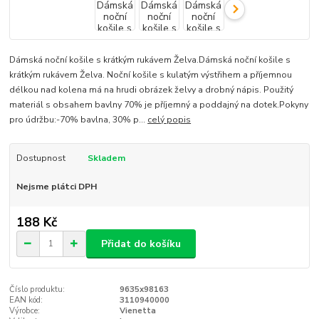
Dámská noční košile s krátkým rukávem Želva.Dámská noční košile s
krátkým rukávem Želva. Noční košile s kulatým výstřihem a příjemnou
délkou nad kolena má na hrudi obrázek želvy a drobný nápis. Použitý
materiál s obsahem bavlny 70% je příjemný a poddajný na dotek.Pokyny
pro údržbu:-70% bavlna, 30% p...
celý popis
Dostupnost
Skladem
Nejsme plátci DPH
188 Kč
Přidat do košíku
Číslo produktu:
9635x98163
EAN kód:
3110940000
Výrobce:
Vienetta