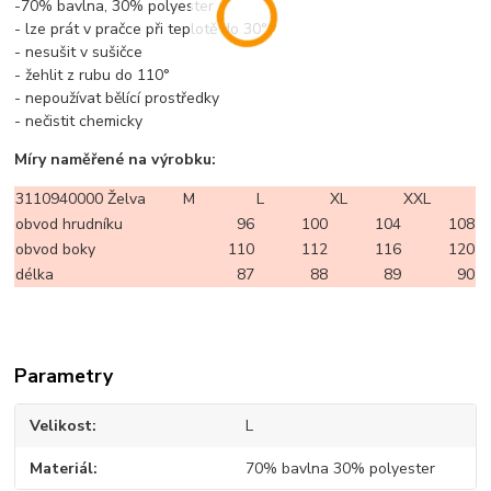
-70% bavlna, 30% polyester
- lze prát v pračce při teplotě do 30°
- nesušit v sušičce
- žehlit z rubu do 110°
- nepoužívat bělící prostředky
- nečistit chemicky
Míry naměřené na výrobku:
3110940000 Želva
M
L
XL
XXL
obvod hrudníku
96
100
104
108
obvod boky
110
112
116
120
délka
87
88
89
90
Parametry
Velikost
L
Materiál
70% bavlna 30% polyester