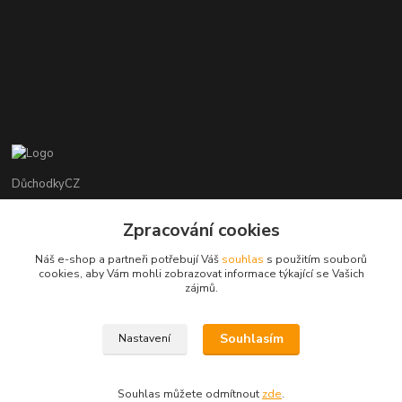
DůchodkyCZ
Jana Krejčí
Zpracování cookies
+420 412384749
Náš e-shop a partneři potřebují Váš
souhlas
s použitím souborů
cookies, aby Vám mohli zobrazovat informace týkající se Vašich
objednavky@duchodky.cz
zájmů.
Souhlasím
Nastavení
Souhlas můžete odmítnout
zde
.